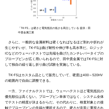
「TK-FS」は硬さと電気抵抗の低さを両立している 提供：田
中貴金属工業
さらに、一般的な金属材料は硬くなればなるほど割れや折れが
生じやすいが、TK-FSは曲げ耐性や伸び率も高水準だ。ロジック
ICなどのウェーハテストでは先端を曲げたカンチレバータイプの
プローブピンが広く用いられるので、田中貴金属ではTK-FSに対
して独自の繰り返し折り曲げ試験を実施している。
TK-FSはカスタム品として販売していて、硬度は400～520HV
の範囲内で自由に調整できる。
一方、ファイナルテストでは、ウェーハテストほど電気抵抗の
優先順位は高くない。プローブピン単体ではなく、システム全体
でテストの精度が決まるからだ。その代わりに、検査対象との接
触でプローブピンの先端が摩耗するので、硬さが非常に重視され