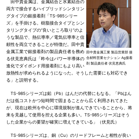
田中貴金属は、金属結合と水素結合の
両方で接合するハイブリッドシンタリン
グタイプの銀接着剤「TS-985シリー
ズ」を手掛ける。樹脂接合タイプとシン
タリングタイプの“良いところ取り”のよ
うな製品で、熱伝導率／電気伝導率と信
頼性を両立できることが特徴だ。田中貴
金属工業で銀接着剤の製品責任者を務め
田中貴金属工業 製品営業部 接
合材料営業セクション Ag接着
る伏見恵典氏は「昨今はパワー半導体の
剤 製品責任者 伏見恵典氏
進化でダイボンド用接着剤にもより高い
放熱性が求められるようになった。そうした需要にも対応でき
る」と説明する。
TS-985シリーズは鉛（Pb）はんだの代替にもなる。「Pbはん
だは低コストかつ短時間で固まることから広く利用されてきた
が、現在は欧州を中心に環境規制が進んできていることから、将
来を見越して使用を控える企業も多い。TS-985シリーズはそう
した企業からの要望が確実に増えてきている」（伏見氏）
TS-985シリーズは、銅（Cu）のリードフレームと相性が良い