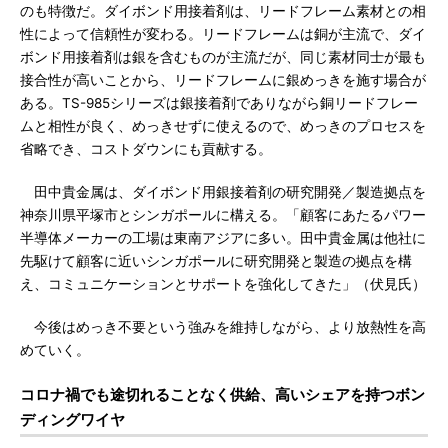
のも特徴だ。ダイボンド用接着剤は、リードフレーム素材との相
性によって信頼性が変わる。リードフレームは銅が主流で、ダイ
ボンド用接着剤は銀を含むものが主流だが、同じ素材同士が最も
接合性が高いことから、リードフレームに銀めっきを施す場合が
ある。TS-985シリーズは銀接着剤でありながら銅リードフレー
ムと相性が良く、めっきせずに使えるので、めっきのプロセスを
省略でき、コストダウンにも貢献する。
田中貴金属は、ダイボンド用銀接着剤の研究開発／製造拠点を
神奈川県平塚市とシンガポールに構える。「顧客にあたるパワー
半導体メーカーの工場は東南アジアに多い。田中貴金属は他社に
先駆けて顧客に近いシンガポールに研究開発と製造の拠点を構
え、コミュニケーションとサポートを強化してきた」（伏見氏）
今後はめっき不要という強みを維持しながら、より放熱性を高
めていく。
コロナ禍でも途切れることなく供給、高いシェアを持つボン
ディングワイヤ