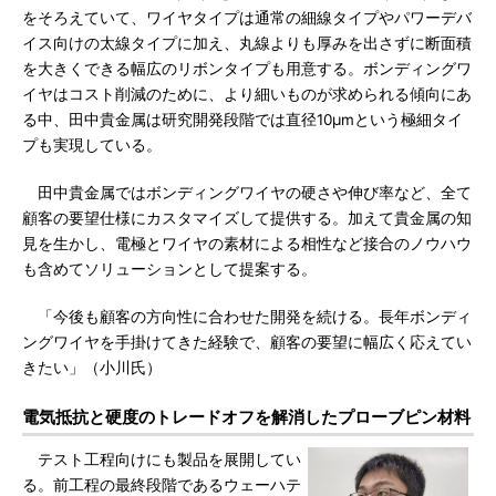
をそろえていて、ワイヤタイプは通常の細線タイプやパワーデバ
イス向けの太線タイプに加え、丸線よりも厚みを出さずに断面積
を大きくできる幅広のリボンタイプも用意する。ボンディングワ
イヤはコスト削減のために、より細いものが求められる傾向にあ
る中、田中貴金属は研究開発段階では直径10μmという極細タイ
プも実現している。
田中貴金属ではボンディングワイヤの硬さや伸び率など、全て
顧客の要望仕様にカスタマイズして提供する。加えて貴金属の知
見を生かし、電極とワイヤの素材による相性など接合のノウハウ
も含めてソリューションとして提案する。
「今後も顧客の方向性に合わせた開発を続ける。長年ボンディ
ングワイヤを手掛けてきた経験で、顧客の要望に幅広く応えてい
きたい」（小川氏）
電気抵抗と硬度のトレードオフを解消したプローブピン材料
テスト工程向けにも製品を展開してい
る。前工程の最終段階であるウェーハテ