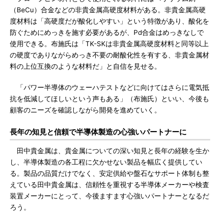
（BeCu）合金などの非貴金属高硬度材料がある。非貴金属高硬
度材料は「高硬度だが酸化しやすい」という特徴があり、酸化を
防ぐためにめっきを施す必要があるが、Pd合金はめっきなしで
使用できる。布施氏は「TK-SKは非貴金属高硬度材料と同等以上
の硬度でありながらめっき不要の耐酸化性を有する、非貴金属材
料の上位互換のような材料だ」と自信を見せる。
「パワー半導体のウェーハテストなどに向けてはさらに電気抵
抗を低減してほしいという声もある」（布施氏）といい、今後も
顧客のニーズを確認しながら開発を進めていく。
長年の知見と信頼で半導体製造の心強いパートナーに
田中貴金属は、貴金属についての深い知見と長年の経験を生か
し、半導体製造の各工程に欠かせない製品を幅広く提供してい
る。製品の品質だけでなく、安定供給や盤石なサポート体制も整
えている田中貴金属は、信頼性を重視する半導体メーカーや検査
装置メーカーにとって、今後ますます心強いパートナーとなるだ
ろう。