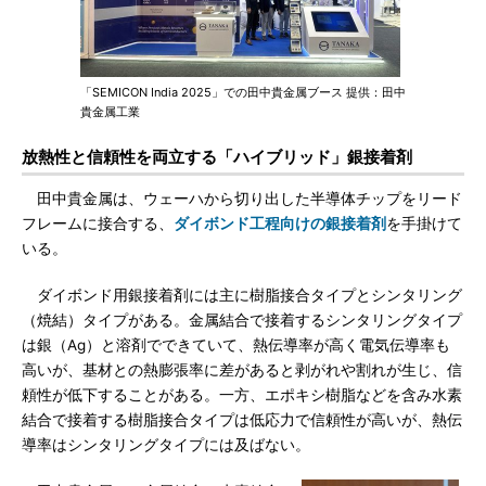
「SEMICON India 2025」での田中貴金属ブース 提供：田中
貴金属工業
放熱性と信頼性を両立する「ハイブリッド」銀接着剤
田中貴金属は、ウェーハから切り出した半導体チップをリード
フレームに接合する、
ダイボンド工程向けの銀接着剤
を手掛けて
いる。
ダイボンド用銀接着剤には主に樹脂接合タイプとシンタリング
（焼結）タイプがある。金属結合で接着するシンタリングタイプ
は銀（Ag）と溶剤でできていて、熱伝導率が高く電気伝導率も
高いが、基材との熱膨張率に差があると剥がれや割れが生じ、信
頼性が低下することがある。一方、エポキシ樹脂などを含み水素
結合で接着する樹脂接合タイプは低応力で信頼性が高いが、熱伝
導率はシンタリングタイプには及ばない。