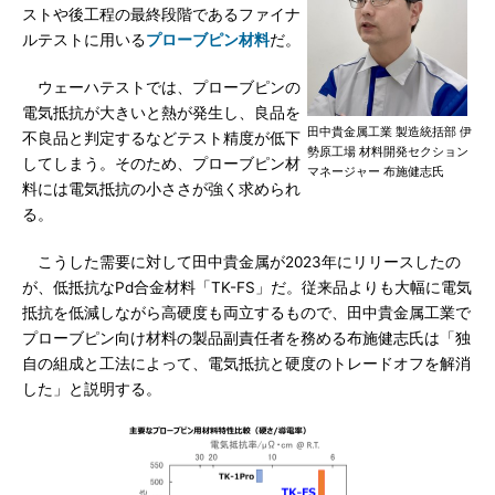
ストや後工程の最終段階であるファイナ
ルテストに用いる
プローブピン材料
だ。
ウェーハテストでは、プローブピンの
電気抵抗が大きいと熱が発生し、良品を
田中貴金属工業 製造統括部 伊
不良品と判定するなどテスト精度が低下
勢原工場 材料開発セクション
してしまう。そのため、プローブピン材
マネージャー 布施健志氏
料には電気抵抗の小ささが強く求められ
る。
こうした需要に対して田中貴金属が2023年にリリースしたの
が、低抵抗なPd合金材料「TK-FS」だ。従来品よりも大幅に電気
抵抗を低減しながら高硬度も両立するもので、田中貴金属工業で
プローブピン向け材料の製品副責任者を務める布施健志氏は「独
自の組成と工法によって、電気抵抗と硬度のトレードオフを解消
した」と説明する。