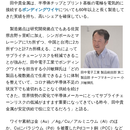
田中貴金属は、半導体チップとプリント基板の電極を電気的に
接続する
ボンディングワイヤ
についても60年以上と長く製造して
きた実績を持ち、高いシェアを確保している。
製造拠点は研究開発拠点でもある佐賀
県吉野ヶ里町に加え、シンガポールとマ
レーシアに1カ所ずつ、中国と台湾に2カ
所ずつと計7カ所構える。これによって
サプライチェーンリスクを軽減できるこ
とが強みだ。田中電子工業でボンディン
グワイヤを担当する小川敏輝氏は「どの
田中電子工業 製品統括部 第二
製品も複数拠点で生産できるように体制
製品部 チーフマネージャー 小
を整えていて、コロナ禍の半導体不足の
川敏輝氏
状況下でも途切れることなく供給を続け
てきた。世界情勢の変化で半導体メーカーにとってサプライチェ
ーンリスクの低減がますます重要になってきている昨今、田中貴
金属が安定供給で役に立てるだろう」と語る。
ワイヤ素材は金（Au）／Ag／Cu／アルミニウム（Al）のほ
か、Cuにパラジウム（Pd）を被覆したPdコート銅（PCC）など