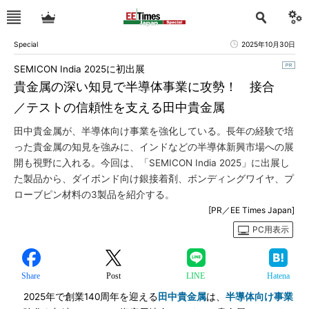
Special
2025年10月30日
SEMICON India 2025に初出展
貴金属の深い知見で半導体事業に攻勢！ 接合
／テストの信頼性を支える田中貴金属
田中貴金属が、半導体向け事業を強化している。長年の経験で培
った貴金属の知見を強みに、インドなどの半導体新興市場への展
開も視野に入れる。今回は、「SEMICON India 2025」に出展し
た製品から、ダイボンド向け銀接着剤、ボンディングワイヤ、プ
ローブピン材料の3製品を紹介する。
[PR／EE Times Japan]
PC用表示
Share
Post
LINE
Hatena
2025年で創業140周年を迎える
田中貴金属
は、
半導体向け事業