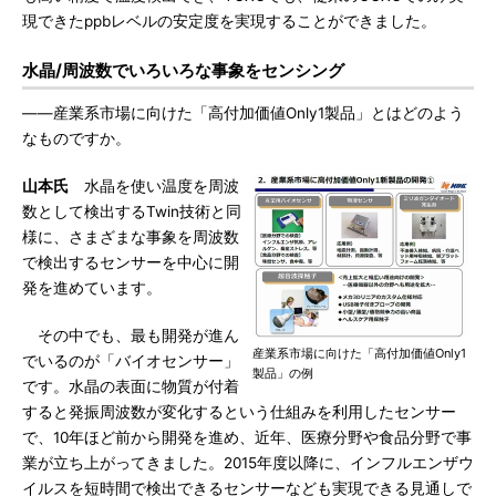
現できたppbレベルの安定度を実現することができました。
水晶/周波数でいろいろな事象をセンシング
――産業系市場に向けた「高付加価値Only1製品」とはどのよう
なものですか。
山本氏
水晶を使い温度を周波
数として検出するTwin技術と同
様に、さまざまな事象を周波数
で検出するセンサーを中心に開
発を進めています。
その中でも、最も開発が進ん
産業系市場に向けた「高付加価値Only1
でいるのが「バイオセンサー」
製品」の例
です。水晶の表面に物質が付着
すると発振周波数が変化するという仕組みを利用したセンサー
で、10年ほど前から開発を進め、近年、医療分野や食品分野で事
業が立ち上がってきました。2015年度以降に、インフルエンザウ
イルスを短時間で検出できるセンサーなども実現できる見通しで