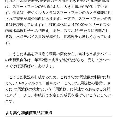
けれど、水晶振動子/発振器の主力用途であるモバイル機器市場
は、スマートフォンの登場により、大きく環境が変化していま
す。例えば、デジタルカメラはスマートフォンのカメラ機能に押
されて需要が減少傾向にあります。一方で、スマートフォンの需
要は伸び続けていますが、技術進化によりTCXOからサーミスタ
内蔵水晶振動子への切換え、また、スマホ1台当たりに搭載され
る数、水晶デバイス員数が減少し、価格競争も激しくなっていま
す。
こうした水晶を取り巻く環境の変化から、当社も水晶デバイス
の出荷数自体は、年率2桁の成長を遂げながらも、売り上げベー
スではほぼ横ばいにあります。
こうした状況を打破するため、これまでの“周波数の制御”に加
えて、SAWフィルタで一部をカバーしていた“周波数の選択”、さ
らには“周波数の検出”という「周波数」に関連するあらゆる分野
にアプローチし、持続的で安定した成長を遂げていこうとしてい
ます。
より高付加価値製品に重点