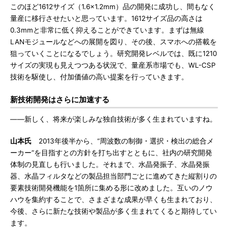
このほど1612サイズ（1.6×1.2mm）品の開発に成功し、間もなく
量産に移行させたいと思っています。1612サイズ品の高さは
0.3mmと非常に低く抑えることができています。まずは無線
LANモジュールなどへの展開を図り、その後、スマホへの搭載を
狙っていくことになるでしょう。研究開発レベルでは、既に1210
サイズの実現も見えつつある状況で、量産系市場でも、WL-CSP
技術を駆使し、付加価値の高い提案を行っていきます。
新技術開発はさらに加速する
――新しく、将来が楽しみな独自技術が多く生まれていますね。
山本氏
2013年後半から、“周波数の制御・選択・検出の総合メ
ーカー”を目指すとの方針を打ち出すとともに、社内の研究開発
体制の見直しも行いました。それまで、水晶発振子、水晶発振
器、水晶フィルタなどの製品担当部門ごとに進めてきた縦割りの
要素技術開発機能を1箇所に集める形に改めました。互いのノウ
ハウを集約することで、さまざまな成果が早くも生まれており、
今後、さらに新たな技術や製品が多く生まれてくると期待してい
ます。