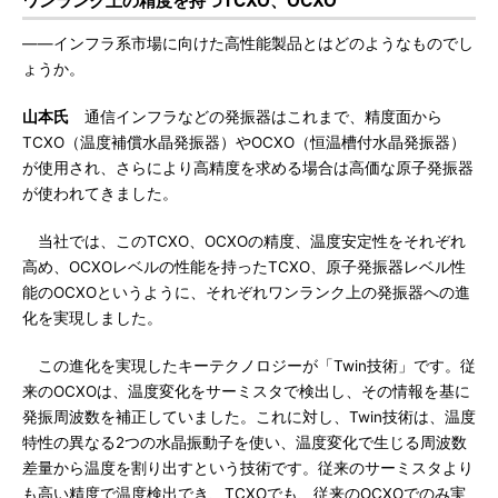
ワンランク上の精度を持つTCXO、OCXO
――インフラ系市場に向けた高性能製品とはどのようなものでし
ょうか。
山本氏
通信インフラなどの発振器はこれまで、精度面から
TCXO（温度補償水晶発振器）やOCXO（恒温槽付水晶発振器）
が使用され、さらにより高精度を求める場合は高価な原子発振器
が使われてきました。
当社では、このTCXO、OCXOの精度、温度安定性をそれぞれ
高め、OCXOレベルの性能を持ったTCXO、原子発振器レベル性
能のOCXOというように、それぞれワンランク上の発振器への進
化を実現しました。
この進化を実現したキーテクノロジーが「Twin技術」です。従
来のOCXOは、温度変化をサーミスタで検出し、その情報を基に
発振周波数を補正していました。これに対し、Twin技術は、温度
特性の異なる2つの水晶振動子を使い、温度変化で生じる周波数
差量から温度を割り出すという技術です。従来のサーミスタより
も高い精度で温度検出でき、TCXOでも、従来のOCXOでのみ実