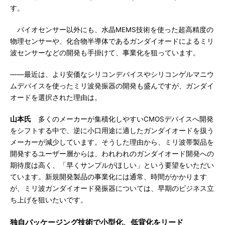
す。
バイオセンサー以外にも、水晶MEMS技術を使った超高精度の
物理センサーや、化合物半導体であるガンダイオードによるミリ
波センサーなどの開発も手掛けて、事業化を狙っています。
――最近は、より安価なシリコンデバイスやシリコンゲルマニウ
ムデバイスを使ったミリ波発振器の開発も盛んですが、ガンダイ
オードを選択された理由は。
山本氏
多くのメーカーが集積化しやすいCMOSデバイスへ開発
をシフトする中で、逆に小口用途に適したガンダイオードを扱う
メーカーが減少しています。そうした理由から、ミリ波帯製品を
開発するユーザー層からは、われわれのガンダイオード開発への
期待度は高く、「早くサンプルがほしい」という要望をいただい
ています。新規開発製品の事業化には通常、時間がかかります
が、ミリ波ガンダイオード発振器については、早期のビジネス立
ち上げを狙いたいです。
独自パッケージング技術で小型化、低背化をリード