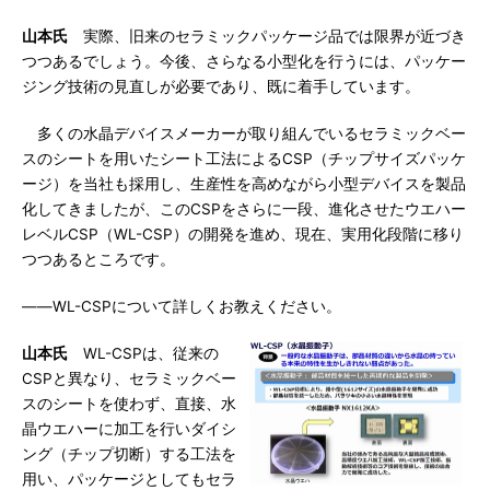
山本氏
実際、旧来のセラミックパッケージ品では限界が近づき
つつあるでしょう。今後、さらなる小型化を行うには、パッケー
ジング技術の見直しが必要であり、既に着手しています。
多くの水晶デバイスメーカーが取り組んでいるセラミックベー
スのシートを用いたシート工法によるCSP（チップサイズパッケ
ージ）を当社も採用し、生産性を高めながら小型デバイスを製品
化してきましたが、このCSPをさらに一段、進化させたウエハー
レベルCSP（WL-CSP）の開発を進め、現在、実用化段階に移り
つつあるところです。
――WL-CSPについて詳しくお教えください。
山本氏
WL-CSPは、従来の
CSPと異なり、セラミックベー
スのシートを使わず、直接、水
晶ウエハーに加工を行いダイシ
ング（チップ切断）する工法を
用い、パッケージとしてもセラ