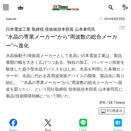
Special
2014年8月25日
日本電波工業 取締役 技術統括本部長 山本泰司氏
“水晶の専業メーカー”から“周波数の総合メーカ
ー”へ進化
水晶振動子/発振器メーカーとして名高い日本電波工業は、製品
展開の幅を大きく広げつつある。独自の加工、パッケージ技術を
駆使した超小型水晶デバイスをはじめ、水晶を利用した各種セン
サーや、水晶に代わる高周波発振デバイスの開発、製品化に取り
組む。「“水晶の専業メーカー”から“周波数の総合メーカー”へ脱
皮を図りたい」という同社取締役 技術統括本部長 山本泰司氏に
製品/技術開発戦略について聞いた。
[PR／EE Times]
PC用表示
Share
Post
LINE
Hatena