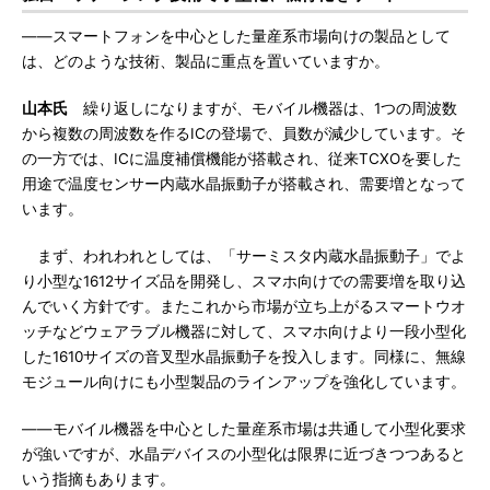
――スマートフォンを中心とした量産系市場向けの製品として
は、どのような技術、製品に重点を置いていますか。
山本氏
繰り返しになりますが、モバイル機器は、1つの周波数
から複数の周波数を作るICの登場で、員数が減少しています。そ
の一方では、ICに温度補償機能が搭載され、従来TCXOを要した
用途で温度センサー内蔵水晶振動子が搭載され、需要増となって
います。
まず、われわれとしては、「サーミスタ内蔵水晶振動子」でよ
り小型な1612サイズ品を開発し、スマホ向けでの需要増を取り込
んでいく方針です。またこれから市場が立ち上がるスマートウオ
ッチなどウェアラブル機器に対して、スマホ向けより一段小型化
した1610サイズの音叉型水晶振動子を投入します。同様に、無線
モジュール向けにも小型製品のラインアップを強化しています。
――モバイル機器を中心とした量産系市場は共通して小型化要求
が強いですが、水晶デバイスの小型化は限界に近づきつつあると
いう指摘もあります。