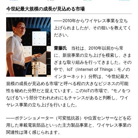
今世紀最大規模の成長が見込める市場
――2010年からワイヤレス事業を立ち
上げられましたが、その狙いを教えてく
ださい。
齋藤氏
当社は、2010年以前から常
に、新規事業の立ち上げを模索し、さま
ざまな取り組みを行ってきました。その
中で、IoT（Internet of Things：モノの
インターネット）分野は、“今世紀最大
規模の成長が見込める市場”と呼べる程の大きなビジネスの可能
性を秘めた分野だと捉えています。このIoTの市場で、“モノをつ
なげる”いう部分でわれわれにもチャンスがあると判断し、ワイ
ヤレス事業の立ち上げを行いました。
――ポテンショメーター（可変抵抗器）や位置センサーなどを応
用した車載電装部品といった主力製品事業と、ワイヤレス事業の
関連性は薄く感じられます。