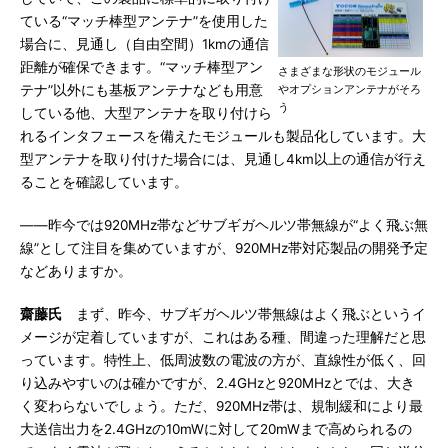
ている“マッチ棒型アンテナ”を使用した
場合に、見通し（自由空間）1kmの通信
距離が確保できます。“マッチ棒型アン
さまざまな形状のモジュール
テナ”以外にも基板アンテナなども用意
やオプションアンテナがそろ
う
している他、大型アンテナを取り付けら
れるインタフェースを備えたモジュールも製品化しています。大
型アンテナを取り付けた場合には、見通し4km以上の通信が行え
ることを確認しています。
――昨今では920MHz帯などサブギガヘルツ帯無線が“よく飛ぶ無
線”として注目を集めていますが、920MHz帯対応製品の開発予定
などありますか。
齋藤氏
まず、昨今、サブギガヘルツ帯無線はよく飛ぶというイ
メージが定着していますが、これはある種、間違った理解だと思
っています。特性上、低周波数の電波の方が、直線性が低く、回
り込みやすいのは確かですが、2.4GHzと920MHzとでは、大き
く変わらないでしょう。ただ、920MHz帯は、規制緩和により最
大送信出力を2.4GHzの10mWに対して20mWまで高められるの