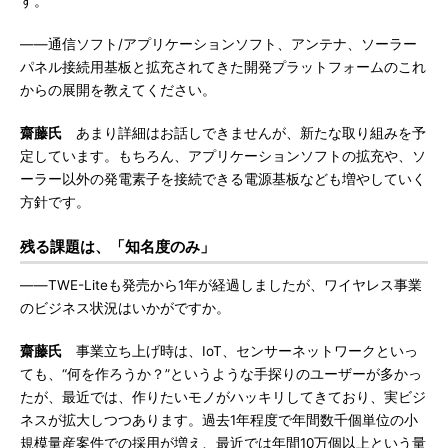
す。
――通信ソフト/アプリケーションソフト、アンテナ、ソーラー
パネル接続用基板と拡充されてきた開発プラットフォームのこれ
からの展開を教えてください。
齋藤氏
あまり詳細はお話しできませんが、新たな取り組みを予
定しています。もちろん、アプリケーションソフトの拡充や、ソ
ーラー以外の発電素子を接続できる電源基板なども増やしていく
方針です。
残る課題は、「知名度のみ」
――TWE-Liteも発売から1年が経過しましたが、ワイヤレス事業
のビジネス状況はいかがですか。
齋藤氏
事業立ち上げ時は、IoT、センサーネットワークといっ
ても、“何を作ろうか？”というような手探りのユーザーが多かっ
たが、最近では、作りたいモノがハッキリしてきており、実ビジ
ネスが拡大しつつあります。過去1年程度で年間数千個単位の小
規模量産案件での採用が増え、最近では年間10万個以上という量