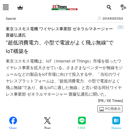
Special
2014年8月25日
東京コスモス電機 ワイヤレス事業部 ゼネラルマネージャー
齋藤弘通氏
“超低消費電力、小型で電波がよく飛ぶ無線”で
IoT構築を
東京コスモス電機は、IoT（Internet of Things）市場を狙ったワ
イヤレス事業を拡大させている。さまざまなベンダーが無線モジ
ュールなどの製品をIoT市場に向けて投入する中、「当社のワイ
ヤレスプラットフォームは、“超低消費電力、小型で電波がよく
飛ぶ無線”であり、最もIoTに適した無線」と言い切る同社ワイヤ
レス事業部 ゼネラルマネージャー 齋藤弘通氏に聞いた。
[PR／EE Times]
PC用表示
Share
Post
LINE
Hatena