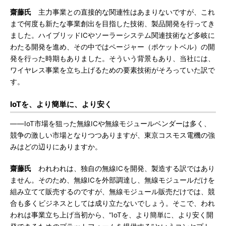
齋藤氏
主力事業との直接的な関連性はあまりないですが、これ
まで何度も新たな事業創出を目指した技術、製品開発を行ってき
ました。ハイブリッドICやソーラーシステム関連技術など多岐に
わたる開発を進め、その中ではページャー（ポケットベル）の開
発を行った時期もありました。そういう背景もあり、当社には、
ワイヤレス事業を立ち上げるための要素技術がそろっていた訳で
す。
IoTを、より簡単に、より安く
――IoT市場を狙った無線ICや無線モジュールベンダーは多く、
競争の激しい市場となりつつありますが、東京コスモス電機の強
みはどの辺りにありますか。
齋藤氏
われわれは、独自の無線ICを開発、製造する訳ではあり
ません。そのため、無線ICを外部調達し、無線モジュールだけを
組み立てて販売するのですが、無線モジュール販売だけでは、競
合も多くビジネスとしては成り立たないでしょう。そこで、われ
われは事業立ち上げ当初から、“IoTを、より簡単に、より安く開