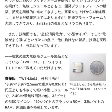
発できるためのプラットフォームを提供する”というコンセプト
を掲げて、無線モジュールとともに、開発プラットフォームの構
築、拡充を積極的に進めてきました。事業立ち上げから4年経過
し、まだまだ構築途上ではありますが、開発プラットフォームも
充実してきており、われわれの強みとなりつつあります。
また、技術面でも、“超低消費電力”、“小型サイズ”、そして“電
波がよく飛ぶ”という3つの点で、他に負けない製品、技術を実現
できており、強みになっています。
――現状の主力無線モジュール製品とな
っている「TWE-Lite」（トワイライ
ト）について教えていただけますか。
齋藤氏
TWE-Liteは、外形寸法が
13.97×13.97×2.5mmで重さが0.93gと1
1円玉よりも小さな無線モジュ
ール「TWE-Lite」（トワイラ
円玉よりも小さくて軽い小型モジュール
イト）
で、2.4GHz帯無線回路の他、32ビット
のRISCマイコン、160kバイトのフラッシュROM、32kバイトの
RAM、周辺回路を搭載しています。