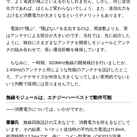
で、よく電波が飛ぶといえるかもしれません。しかし、同じ送信
出力であれば、ほとんど変わらないでしょう。また、送信出力を
上げると消費電力が大きくなるというデメリットもあります。
電波の“飛ぶ”、“飛ばない”を左右するのは、周波数よりも、実
はアンテナによる部分が大きいのです。当社では、先に紹介した
ように、独自にさまざまなアンテナを開発しモジュールとアンテ
ナの組み合わせで、長い通信距離を確保しています。
ちなみに、一時期、920MHz無線の開発検討を行いましたが、
2.4GHzのアンテナと同じような性能のアンテナを設計したとこ
ろ、アンテナサイズが何倍も大きくなってしまい実用的でないと
いう判断で採用には至りませんでした。
無線モジュールは、エナジーハーベストで動作可能
――消費電力については、いかがですか。
齋藤氏
無線回路設計の工夫などで、消費電力を抑えるなどして
います。その結果、1パケット送信時の平均出力電流は11.6mA、
処理時間は2.5msです。仮に、コイン型電池（CR2032/容量