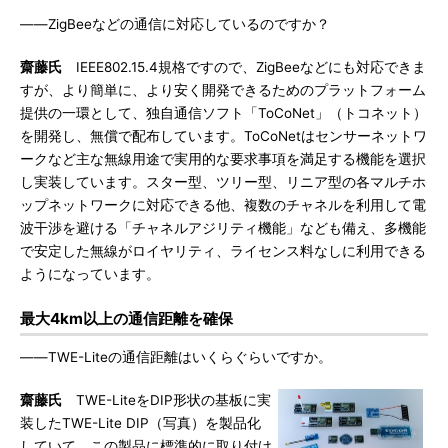
――ZigBeeなどの通信に対応しているのですか？
齋藤氏
IEEE802.15.4規格ですので、ZigBeeなどにも対応できま
すが、より簡単に、より安く開発できるためのプラットフォーム
提供の一環として、独自通信ソフト「ToCoNet」（トコネット）
を開発し、無償で配布しています。ToCoNetはセンサーネットワ
ークなど主な無線用途で実用的な要求事項を満足する機能を選択
し実装しています。スター型、ツリー型、リニア型の各マルチホ
ップネットワークに対応できる他、複数のチャネルを利用して電
波干渉を避ける「チャネルアジリティ機能」なども備え、多機能
で安定した無線がロイヤリティ、ライセンス料なしに利用できる
ようになっています。
最大4km以上の通信距離を確保
――TWE-Liteの通信距離はいくらぐらいですか。
齋藤氏
TWE-LiteをDIP形状の基板に実
装したTWE-Lite DIP（写真）を製品化
していて、この製品に標準的に取り付け