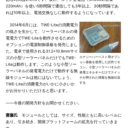
220mAh）を使い5秒間隔で通信しても3年以上、30秒間隔であ
れば10年以上、電池交換なしに動作するようになっています。
2014年6月には、TWE-Liteの消費電力
の低さを生かして、ソーラーパネルの発
電電力でTWE-Liteを動作させるための
オプションの電源制御基板を発売しまし
た。電卓で使用される31.2×10.8mmサイ
エナジーハーベスト用オプシ
ズの小型ソーラーパネルだけでもTWE-
ョン基板を使用した試作リモ
Liteは動作します。このような小型ソー
コン。小型ソーラーパネルの
ラーパネルの発電電力だけで動作する無
発電エネルギーだけでスイッ
線モジュールは他にはないでしょう。
チが押された情報を無線伝送
する
TWE-Liteの消費電力がいかに小さいか
がお分かりいただけると思います。
――今後の開発方針をお聞かせください。
齋藤氏
モジュールとしては、サイズ、性能ともに高いレベルに
あり、引き続き、開発プラットフォームの拡充を行っていきま