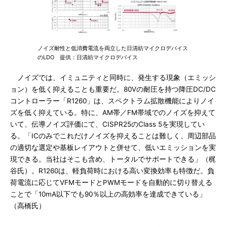
ノイズ耐性と低消費電流を両立した日清紡マイクロデバイス
のLDO 提供：日清紡マイクロデバイス
ノイズでは、イミュニティと同時に、発生する現象（エミッシ
ョン）を低く抑えることも重要だ。80Vの耐圧を持つ降圧DC/DC
コントローラー「R1260」は、スペクトラム拡散機能によりノイ
ズを低く抑えている。特に、AM帯／FM帯域でのノイズを抑えて
いて、伝導ノイズ評価にて、CISPR25のClass 5を実現してい
る。「ICのみでこれだけノイズを抑えることは難しく、周辺部品
の適切な選定や基板レイアウトと併せて、低いエミッションを実
現できる。当社はそこも含め、トータルでサポートできる」（梶
谷氏）。R1260は、軽負荷時における高い変換効率も特徴だ。負
荷電流に応じてVFMモードとPWMモードを自動的に切り替える
ことで「10mA以下でも90％以上の高効率を達成できている」
（高橋氏）