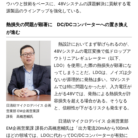
ウハウと技術をベースに、48Vシステムの課題解決に貢献する電
源製品のラインアップを強化している。
熱損失の問題が顕著に DC/DCコンバーターへの置き換え
が進む
熱設計においてまず挙げられるのが、
48Vシステムの電圧変換で低ドロップア
ウトリニアレギュレーター（以下、
LDO）を使用した際の熱損失が顕著にな
ってしまうことだ。LDOは、ノイズは少
ないが原理的に発熱は多い。12Vシステ
ムでは特に問題なかったが、入力電圧が
上がる48Vでは、発熱による熱損失が許
容損失を超える場合がある。そうなる
日清紡マイクロデバイス 企画
と、信頼性が下がるリスクも発生する。
営業部 EM企画営業課
課長 高橋恵輔氏
日清紡マイクロデバイス 企画営業部
EM企画営業課 課長の高橋恵輔氏は「出力電流20mAから100mA
ほどの領域では、LDOに代わってDC/DCコンバーターが有効に