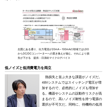
左図にある通り、出力電流が20mA～100mAの領域ではLDO
からDC/DCコンバーターへの置き換えが進む。それにより損
失が下がる 提供：日清紡マイクロデバイス
低ノイズと低消費電力を両立
熱損失と並ぶ大きな課題がノイズだ。
48Vシステムではスイッチング電圧が増
加するので、必然的にノイズも増加す
る。機器やシステムの誤動作リスクが高
まるので、高いノイズ耐性を持つ電源の
選択が不可欠だ。同時に、待機時の低消