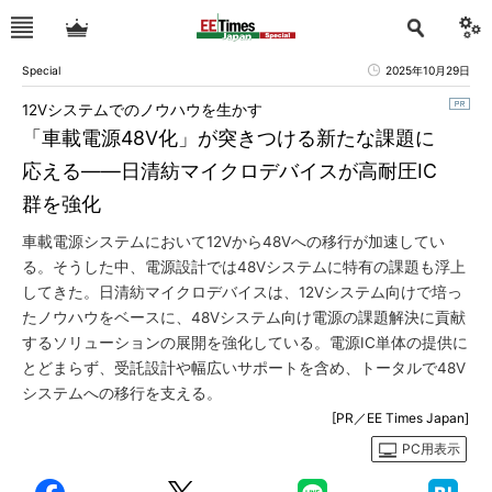
Special
2025年10月29日
12Vシステムでのノウハウを生かす
「車載電源48V化」が突きつける新たな課題に
応える――日清紡マイクロデバイスが高耐圧IC
群を強化
車載電源システムにおいて12Vから48Vへの移行が加速してい
る。そうした中、電源設計では48Vシステムに特有の課題も浮上
してきた。日清紡マイクロデバイスは、12Vシステム向けで培っ
たノウハウをベースに、48Vシステム向け電源の課題解決に貢献
するソリューションの展開を強化している。電源IC単体の提供に
とどまらず、受託設計や幅広いサポートを含め、トータルで48V
システムへの移行を支える。
[PR／EE Times Japan]
PC用表示