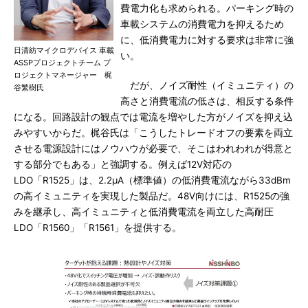
費電力化も求められる。パーキング時の
車載システムの消費電力を抑えるため
に、低消費電力に対する要求は非常に強
日清紡マイクロデバイス 車載
い。
ASSPプロジェクトチーム プ
ロジェクトマネージャー 梶
だが、ノイズ耐性（イミュニティ）の
谷繁樹氏
高さと消費電流の低さは、相反する条件
になる。回路設計の観点では電流を増やした方がノイズを抑え込
みやすいからだ。梶谷氏は「こうしたトレードオフの要素を両立
させる電源設計にはノウハウが必要で、そこはわれわれが得意と
する部分でもある」と強調する。例えば12V対応の
LDO「R1525」は、2.2μA（標準値）の低消費電流ながら33dBm
の高イミュニティを実現した製品だ。48V向けには、R1525の強
みを継承し、高イミュニティと低消費電流を両立した高耐圧
LDO「R1560」「R1561」を提供する。