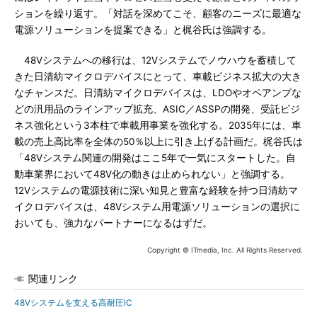
ションを繰り返す。「対話を深めてこそ、顧客のニーズに最適な
電源ソリューションを提案できる」と梶谷氏は強調する。
48Vシステムへの移行は、12Vシステムでノウハウを蓄積して
きた日清紡マイクロデバイスにとって、車載ビジネス拡大の大き
なチャンスだ。日清紡マイクロデバイスは、LDOやオペアンプな
どの汎用品のラインアップ拡充、ASIC／ASSPの開発、受託ビジ
ネス強化という3本柱で車載用事業を強化する。2035年には、車
載の売上高比率を全体の50％以上に引き上げる計画だ。梶谷氏は
「48Vシステム関連の開発はここ5年で一気にスタートした。自
動車業界において48V化の動きは止められない」と強調する。
12Vシステムの電源技術に深い知見と豊富な経験を持つ日清紡マ
イクロデバイスは、48Vシステム用電源ソリューションの選択に
おいても、強力なパートナーになるはずだ。
Copyright © ITmedia, Inc. All Rights Reserved.
関連リンク
48Vシステムを支える高耐圧IC