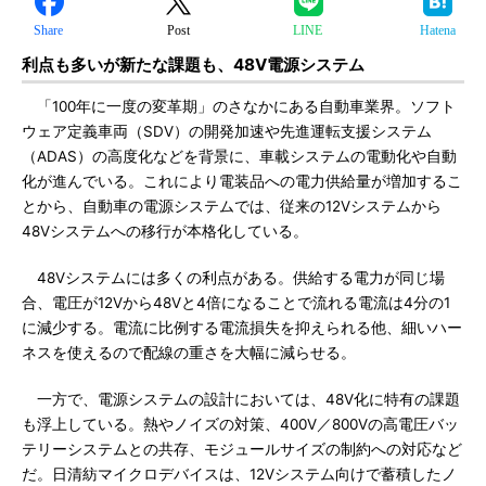
Share
Post
LINE
Hatena
利点も多いが新たな課題も、48V電源システム
「100年に一度の変革期」のさなかにある自動車業界。ソフト
ウェア定義車両（SDV）の開発加速や先進運転支援システム
（ADAS）の高度化などを背景に、車載システムの電動化や自動
化が進んでいる。これにより電装品への電力供給量が増加するこ
とから、自動車の電源システムでは、従来の12Vシステムから
48Vシステムへの移行が本格化している。
48Vシステムには多くの利点がある。供給する電力が同じ場
合、電圧が12Vから48Vと4倍になることで流れる電流は4分の1
に減少する。電流に比例する電流損失を抑えられる他、細いハー
ネスを使えるので配線の重さを大幅に減らせる。
一方で、電源システムの設計においては、48V化に特有の課題
も浮上している。熱やノイズの対策、400V／800Vの高電圧バッ
テリーシステムとの共存、モジュールサイズの制約への対応など
だ。日清紡マイクロデバイスは、12Vシステム向けで蓄積したノ