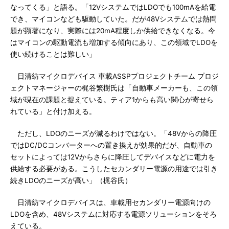
なってくる」と語る。「12VシステムではLDOでも100mAを給電
でき、マイコンなども駆動していた。だが48Vシステムでは熱問
題が顕著になり、実際には20mA程度しか供給できなくなる。今
はマイコンの駆動電流も増加する傾向にあり、この領域でLDOを
使い続けることは難しい」
日清紡マイクロデバイス 車載ASSPプロジェクトチーム プロジ
ェクトマネージャーの梶谷繁樹氏は「自動車メーカーも、この領
域が現在の課題と捉えている。ティア1からも高い関心が寄せら
れている」と付け加える。
ただし、LDOのニーズが減るわけではない。「48Vからの降圧
ではDC/DCコンバーターへの置き換えが効果的だが、自動車の
セットによっては12Vからさらに降圧してデバイスなどに電力を
供給する必要がある。こうしたセカンダリー電源の用途では引き
続きLDOのニーズが高い」（梶谷氏）
日清紡マイクロデバイスは、車載用セカンダリー電源向けの
LDOを含め、48Vシステムに対応する電源ソリューションをそろ
えている。