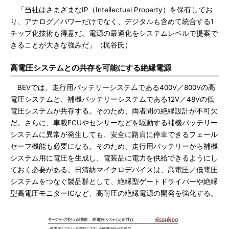
「当社はさまざまなIP（Intellectual Property）を保有してお
り、アナログ／パワーだけでなく、デジタルも含めて統合する1
チップ化技術も得意だ。電源の最適化をシステムレベルで提案で
きることが大きな強みだ」（梶谷氏）
高電圧システムとの共存を可能にする絶縁電源
BEVでは、走行用バッテリーシステムである400V／800Vの高
電圧システムと、補機バッテリーシステムである12V／48Vの低
電圧システムが共存する。そのため、両者間の絶縁設計が不可欠
だ。さらに、車載ECUやセンサーなどを駆動する補機バッテリー
システムに異常が発生しても、安全に路肩に停車できるフェール
セーフ機能も必要になる。そのため、走行用バッテリーから補機
システム用に電圧を生成し、電装品に電力を供給できるようにし
ておく必要がある。日清紡マイクロデバイスは、高電圧／低電圧
システムをつなぐ製品群として、絶縁型ゲートドライバーや絶縁
型高電圧モニターICなど、高耐圧の絶縁電源の開発を強化する。