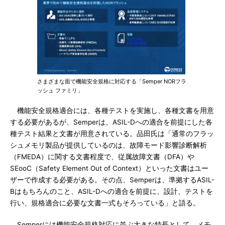
さまざまな面で機能安全規格に対応する「Semper NORフラ
ッシュ ファミリ」
機能安全規格適合には、各種テストを実施し、各種文書を用意
する必要があるが、Semperは、ASIL-Dへの適合を前提にした各
種テスト結果と文書が用意されている。品田氏は「通常のフラッ
シュメモリ製品が提供しているのは、故障モード影響診断解析
（FMEDA）に関する文書程度で、従属故障文書（DFA）や
SEooC（Safety Element Out of Context）といった文書はユー
ザーで作成する必要がある。その点、Semperは、準拠するASIL-
Bはもちろんのこと、ASIL-Dへの適合を前提に、設計、テストを
行い、規格適合に必要な文書一式もそろっている」と語る。
Semperには機能安全規格対応に並ぶ大きな特長として、メモ