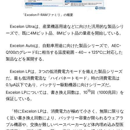
「Excelon F-RAMファミリ」の概要
Excelon Ultraは、産業機器用途などに向けた汎用的な製品シリ
ーズで、既に4Mビット品、8Mビット品の量産を開始している。
Excelon Autoは、自動車用途に向けた製品シリーズで、AEC-
Q100のグレードEに相当する温度範囲－40～＋125℃に対応した
製品などを展開する。
Excelon LPは、3つの低消費電力モードを備えた製品シリーズ
だ。最も低消費電流な「ハイバネートモード」時の消費電流は
0.1μA以下であり、バッテリー駆動機器に向けシリーズだ。
15
Excelon LPについては、書き換え回数は、10
回（1000兆回）を
保証している。
「特にExcelon LPは、消費電力が極めて小さく、無限に限りな
く近い書き換え回数により、バッテリー容量が限られるウェアラ
ブル機器や、交換が難しいペースペーカーなど体内埋め込み型医