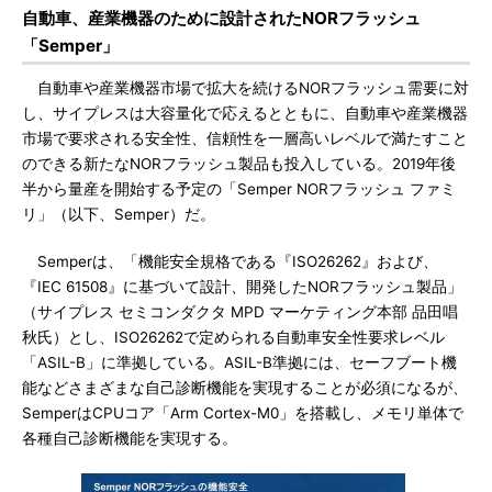
自動車、産業機器のために設計されたNORフラッシュ
「Semper」
自動車や産業機器市場で拡大を続けるNORフラッシュ需要に対
し、サイプレスは大容量化で応えるとともに、自動車や産業機器
市場で要求される安全性、信頼性を一層高いレベルで満たすこと
のできる新たなNORフラッシュ製品も投入している。2019年後
半から量産を開始する予定の「Semper NORフラッシュ ファミ
リ」（以下、Semper）だ。
Semperは、「機能安全規格である『ISO26262』および、
『IEC 61508』に基づいて設計、開発したNORフラッシュ製品」
（サイプレス セミコンダクタ MPD マーケティング本部 品田唱
秋氏）とし、ISO26262で定められる自動車安全性要求レベル
「ASIL-B」に準拠している。ASIL-B準拠には、セーフブート機
能などさまざまな自己診断機能を実現することが必須になるが、
SemperはCPUコア「Arm Cortex-M0」を搭載し、メモリ単体で
各種自己診断機能を実現する。