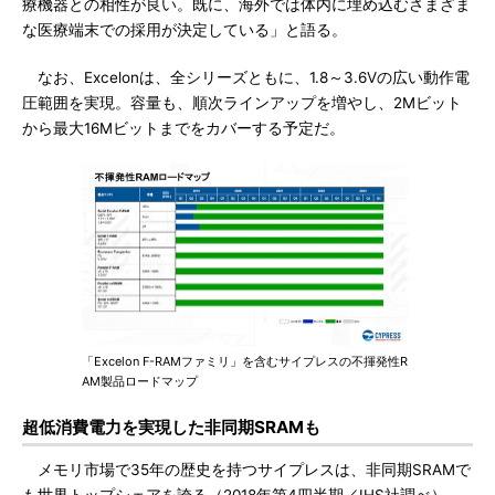
療機器との相性が良い。既に、海外では体内に埋め込むさまざま
な医療端末での採用が決定している」と語る。
なお、Excelonは、全シリーズともに、1.8～3.6Vの広い動作電
圧範囲を実現。容量も、順次ラインアップを増やし、2Mビット
から最大16Mビットまでをカバーする予定だ。
「Excelon F-RAMファミリ」を含むサイプレスの不揮発性R
AM製品ロードマップ
超低消費電力を実現した非同期SRAMも
メモリ市場で35年の歴史を持つサイプレスは、非同期SRAMで