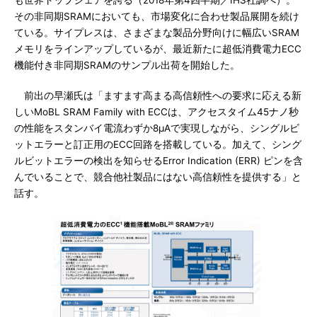
も世界トップシェアを誇る（2018年第4四半期／IHS社調べ）。
その非同期SRAMにおいても、市場変化に合わせ製品展開を続け
ている。サイプレスは、さまざまな製品分野向けに幅広いSRAM
メモリをラインアップしているが、最近新たに超低消費電力ECC
機能付き非同期SRAMのサンプル出荷を開始した。
前出の早瀬氏は「ますます高まる高信頼性への要求に応える新
しいMoBL SRAM Family with ECCは、アクセスタイム45ナノ秒
の性能をスタンバイ電流わずか8μAで実現しながら、シングルビ
ットエラーと訂正用のECC回路を搭載している。加えて、シング
ルビットエラーの検出を知らせるError Indication (ERR) ピンを含
んでいることで、競合他社製品にはない高信頼性を提供する」と
話す。