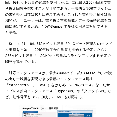
回、1Gビット容量の領域を使用した場合には最大256万回まで書
き換え回数を増やすことが可能である。一般的なNORフラッシュ
の書き換え回数は10万回程度であり、こうした書き換え耐性は画
期的だ。「ユーザーは、書き換え重視領域とデータ保持領域を自
由に設定できるため、1つのSemperで多様な用途に対応できる」
と語る。
Semperは、既に512Mビット容量品と1Gビット容量品のサンプ
ル出荷を開始し、2019年後半から量産を開始する予定。さらに
256Mビット容量品、2Gビット容量品もラインアップする予定で
開発を進めている。
対応インタフェースは、最大400Mバイト/秒（400MB/s）の読
み出し帯域幅を実現できる最新のインタフェース規格
「eXpanded SPI」（xSPI）をはじめ、xSPIのべースになったサ
イプレス独自インタフェース「HyperBus」や「クアッドSPI」な
ど。動作電圧も1.8Vに加え、3.0Vにも対応する。