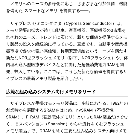
メモリへのニーズの多様化に応じ、さまざまな付加価値、機能
を備えた“スマートなメモリ”を提供する――。
サイプレス セミコンダクタ（Cypress Semiconductor）は、
メモリ需要の拡大が続く自動車、産業機器、医療機器の3市場そ
れぞれのニーズ、トレンドに応じて、新たな価値を提供するメモ
リ製品の投入を継続的に行っている。直近でも、自動車や産業機
器市場で要求の強い高信頼、長期安定供給というニーズを満たす
新たなNOR型フラッシュメモリ（以下、NORフラッシュ）や、体
内埋め込み型医療デバイスなどに向けた超低消費電力RAMを開
発、投入している。ここでは、こうした新たな価値を提供するサ
イプレスの最新メモリ製品を紹介したい。
広範な組み込みシステム向けメモリをリード
サイプレスが手掛けるメモリ製品は、多岐にわたる。1982年の
創業時から展開するSRAMをはじめ、nvSRAM（不揮発性
SRAM）、F-RAM（強誘電体メモリ）といったRAM製品だけでな
く、旧スパンション（Spansion）からの流れをくむフラッシュ
メモリ製品まで、DRAMを除く主要な組み込みシステム向けメモ