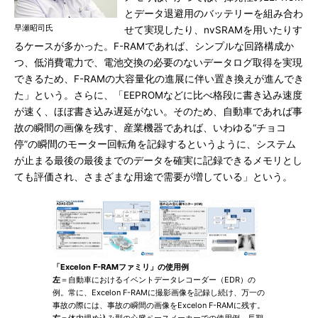
とデータ退避用のバッテリーを組み合わ
早瀬昭司氏
せて実現したり、nvSRAMを用いたりす
るケースが多かった。F-RAMであれば、シンプルな回路構成か
つ、低消費電力で、電池交換の必要のないデータログ取得を実現
できるため、F-RAMの大容量化の進展に伴い置き換えが進んでき
た」という。さらに、「EEPROMなどに比べ格段に書き込み速度
が速く、ほぼ書き込み遅延がない。そのため、自動車であれば事
故の瞬間の画像を残す、産業機器であれば、いわゆる“チョコ
停”の瞬間のモーター回転角を記録するというように、システム
が止まる最後の最後までのデータを確実に記録できるメモリとし
ても評価され、さまざまな用途で需要が増している」という。
「Excelon F-RAMファミリ」の使用例
左
＝自動車におけるイベントデータレコーダー（EDR）の
例。常に、Excelon F-RAMに撮影画像を記録し続け、万一の
事故の際には、事故の瞬間の画像をExcelon F-RAMに残す。