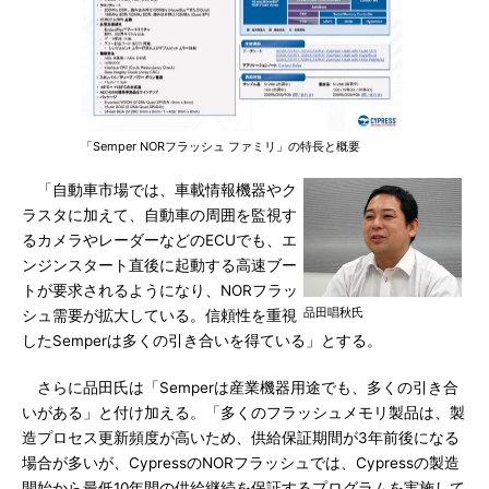
「Semper NORフラッシュ ファミリ」の特長と概要
「自動車市場では、車載情報機器やク
ラスタに加えて、自動車の周囲を監視す
るカメラやレーダーなどのECUでも、エ
ンジンスタート直後に起動する高速ブー
トが要求されるようになり、NORフラッ
品田唱秋氏
シュ需要が拡大している。信頼性を重視
したSemperは多くの引き合いを得ている」とする。
さらに品田氏は「Semperは産業機器用途でも、多くの引き合
いがある」と付け加える。「多くのフラッシュメモリ製品は、製
造プロセス更新頻度が高いため、供給保証期間が3年前後になる
場合が多いが、CypressのNORフラッシュでは、Cypressの製造
開始から最低10年間の供給継続を保証するプログラムを実施して