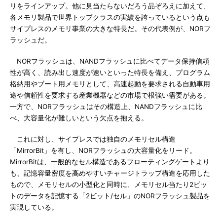
リをラインアップ。他に見当たらないだろう品ぞろえに加えて、
各メモリ製品で世界トップクラスの実績を誇っているという点も
サイプレスのメモリ事業の大きな特長だ。その代表例が、NORフ
ラッシュだ。
NORフラッシュは、NANDフラッシュに比べてデータ保持信頼
性が高く、読み出し速度が速いといった特長を備え、プログラム
格納用やブート用メモリとして、高速起動を要求される自動車用
途や信頼性を要求する産業機器などの市場で根強い需要がある。
一方で、NORフラッシュはその構造上、NANDフラッシュに比
べ、大容量化が難しいという欠点を抱える。
これに対し、サイプレスでは独自のメモリセル構造
「MirrorBit」を有し、NORフラッシュの大容量化をリード。
MirrorBitは、一般的なセル構造であるフローティングゲートより
も、記憶容量密度を高めやすいチャージトラップ構造を応用した
もので、メモリセルの小型化と同時に、メモリセル当たり2ビッ
トのデータを記憶する「2ビット/セル」のNORフラッシュ製品を
実現している。