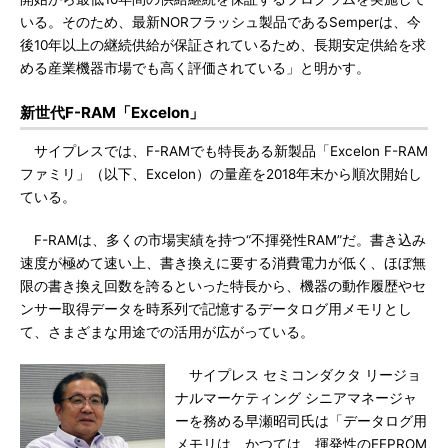
いる。そのため、最新NORフラッシュ製品であるSemperは、今
後10年以上の継続供給が保証されているため、長期安定供給を求
める産業機器市場でも高く評価されている」と明かす。
新世代F-RAM「Excelon」
サイプレスでは、F-RAMでも特長ある新製品「Excelon F-RAM
ファミリ」（以下、Excelon）の量産を2018年末から順次開始し
ている。
F-RAMは、多くの市場実績を持つ“不揮発性RAM”だ。書き込み
速度が極めて速い上、書き換えに要する消費電力が低く、ほぼ無
限の書き換え回数を誇るといった特長から、機器の動作履歴やセ
ンサー取得データを時系列で記憶するデータログ用メモリとし
て、さまざまな用途での活用が広がっている。
サイプレス セミコンダクタ リージョ
ナルマーケティング シニアマネージャ
ーを務める早瀬昭司氏は「データログ用
メモリは、かつては、揮発性のEEPROM