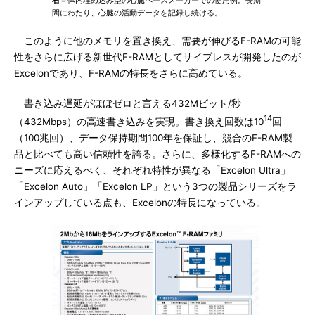
右
＝体内埋め込み型の心臓ペースメーカーでの使用例。長期
間にわたり、心臓の活動データを記録し続ける。
このように他のメモリを置き換え、需要が伸びるF-RAMの可能
性をさらに広げる新世代F-RAMとしてサイプレスが開発したのが
Excelonであり、F-RAMの特長をさらに高めている。
書き込み遅延がほぼゼロと言える432Mビット/秒
14
（432Mbps）の高速書き込みを実現。書き換え回数は10
回
（100兆回）、データ保持期間100年を保証し、競合のF-RAM製
品と比べても高い信頼性を誇る。さらに、多様化するF-RAMへの
ニーズに応えるべく、それぞれ特性が異なる「Excelon Ultra」
「Excelon Auto」「Excelon LP」という3つの製品シリーズをラ
インアップしている点も、Excelonの特長になっている。