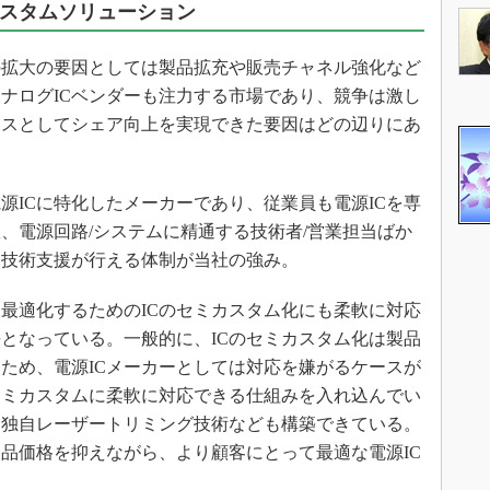
カスタムソリューション
の拡大の要因としては製品拡充や販売チャネル強化など
ナログICベンダーも注力する市場であり、競争は激し
クスとしてシェア向上を実現できた要因はどの辺りにあ
ICに特化したメーカーであり、従業員も電源ICを専
、電源回路/システムに精通する技術者/営業担当ばか
、技術支援が行える体制が当社の強み。
最適化するためのICのセミカスタム化にも柔軟に対応
となっている。一般的に、ICのセミカスタム化は製品
ため、電源ICメーカーとしては対応を嫌がるケースが
セミカスタムに柔軟に対応できる仕組みを入れ込んでい
る独自レーザートリミング技術なども構築できている。
品価格を抑えながら、より顧客にとって最適な電源IC