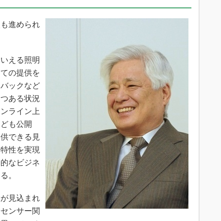
入も進められ
いえる照明
けての提供を
ドバックなど
つつある状況
オンライン上
なども公開
提供できる見
、特性を実現
格的なビジネ
いる。
が見込まれ
やセンサー関