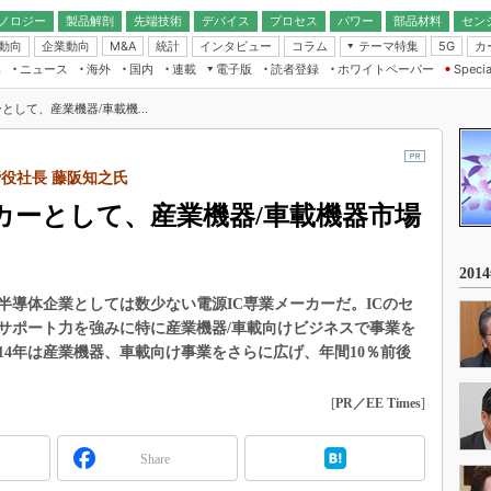
ノロジー
製品解剖
先端技術
デバイス
プロセス
パワー
部品材料
セン
動向
企業動向
統計
インタビュー
コラム
テーマ特集
カ
M&A
5G
ギー
ナログ
無線
集
ニュース
海外
国内
連載
電子版
読者登録
ホワイトペーパー
Specia
フィジカルAI
IoT・エッジコ
モリ
EXPO
Microchip情報
ストレージ通信
EE Times Japan×EDN Japan統合電
エッジAI
として、産業機器/車載機...
子版
I
SEMICON Japan
デバイス通信
パワーエレクトロニクス
電子ブックレット
イコン
CEATEC
のナノフォーカス
半導体後工程
役社長 藤阪知之氏
GA
EdgeTech＋
業界スコープ
カーとして、産業機器/車載機器市場
読者調査（EE Times Research）
TECHNO-FRONT
のエレ・組み込みプレイバ
カーボンニュートラル
人とくるま展
20
IoT
直前エンジニアの社会人大
半導体企業としては数少ない電源IC専業メーカーだ。ICのセ
電源設計（EDN Japan）
サポート力を強みに特に産業機器/車載向けビジネスで事業を
数字」で回してみよう
エレクトロニクス入門（EDN
14年は産業機器、車載向け事業をさらに広げ、年間10％前後
Japan）
ード ～Behind the
rd
[
PR／EE Times
]
年で起こったこと、次の10年
こと
Share
で探るアジアの新トレンド