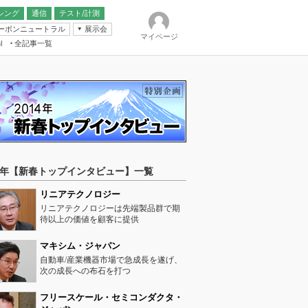
シング
通信
テスト/計測
ーボンニュートラル
展示会
マイページ
全記事一覧
l
ンピューティング
IER
14年【新春トップインタビュー】一覧
リニアテクノロジー
リニアテクノロジーは先端製品群で期
待以上の価値を顧客に提供
マキシム・ジャパン
自動車/産業機器市場で急成長を遂げ、
次の成長への布石を打つ
フリースケール・セミコンダクタ・