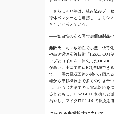
さらに2014年は、組み込みプロセ
導体ベンダーとも連携し、よりシ
きたいと考えている。
――独自性のある高付加価値製品
藤阪氏
高い放熱性で小型、低背化を実現す
や高速過渡応答技術「HiSAT-C
ップとコイルを一体化したDC-DCコ
が高い。小型で周辺ICを削減でき
で、一層の電源回路の縮小が図れ
器から車載機器まで多くの引き合い
し、2.0A出力までの大電流対応を
るとともに、HiSAT-COT制御
増やし、マイクロDC-DCの拡充を
さらなる事業拡大に向けて