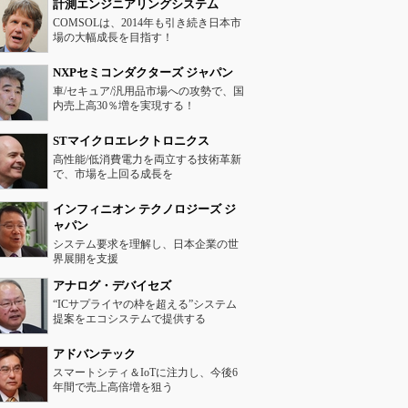
計測エンジニアリングシステム
COMSOLは、2014年も引き続き日本市
場の大幅成長を目指す！
NXPセミコンダクターズ ジャパン
車/セキュア/汎用品市場への攻勢で、国
内売上高30％増を実現する！
STマイクロエレクトロニクス
高性能/低消費電力を両立する技術革新
で、市場を上回る成長を
インフィニオン テクノロジーズ ジ
ャパン
システム要求を理解し、日本企業の世
界展開を支援
アナログ・デバイセズ
“ICサプライヤの枠を超える”システム
提案をエコシステムで提供する
アドバンテック
スマートシティ＆IoTに注力し、今後6
年間で売上高倍増を狙う