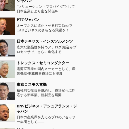
ジャパン
“ソリューション・プロバイダ”として
日本企業とより密な関係を
PTCジャパン
オープネスに進化させるPTC Creoで
CADビジネスのさらなる飛躍を！
日本テキサス・インスツルメンツ
広大な製品群を持つアナログ/組込みプ
ロセッサで、さらに進化する
トレックス・セミコンダクター
電源IC専業の国内メーカーとして、産
業機器/車載機器市場にも浸透
東京コスモス電機
積極的な投資を継続し、市場変化に即
応する新事業、新製品を展開
DNVビジネス・アシュアランス・ジ
ャパン
日本の産業界を支えるプロのアセッサ
ー集団として――