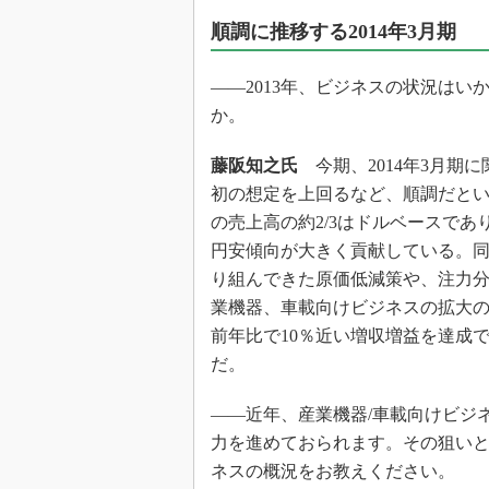
光伝送技
順調に推移する2014年3月期
“異端児
改革、執
――2013年、ビジネスの状況はい
イノベー
か。
JASA発
IHSア
藤阪知之氏
今期、2014年3月期
初の想定を上回るなど、順調だと
「英語に
ための新
の売上高の約2/3はドルベースであ
円安傾向が大きく貢献している。
り組んできた原価低減策や、注力
業機器、車載向けビジネスの拡大
前年比で10％近い増収増益を達成
だ。
――近年、産業機器/車載向けビジ
力を進めておられます。その狙い
ネスの概況をお教えください。