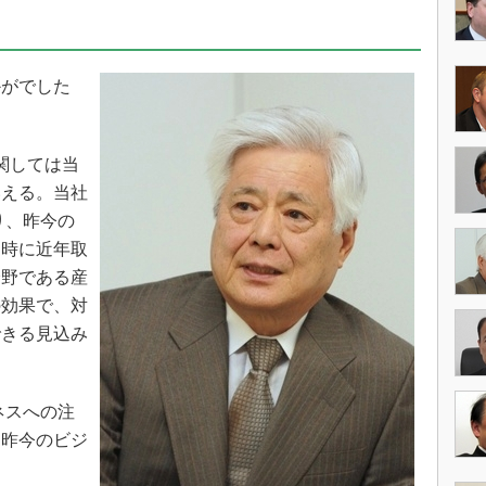
術を知る
エンジニア”が仕掛けた社内
念の180日
かがでした
ションは日本を救うのか
IoT通信
ナリスト「未来展望」
に関しては当
いえる。当社
愛されないエンジニア」の
行動論
り、昨今の
同時に近年取
分野である産
の効果で、対
できる見込み
ネスへの注
と昨今のビジ