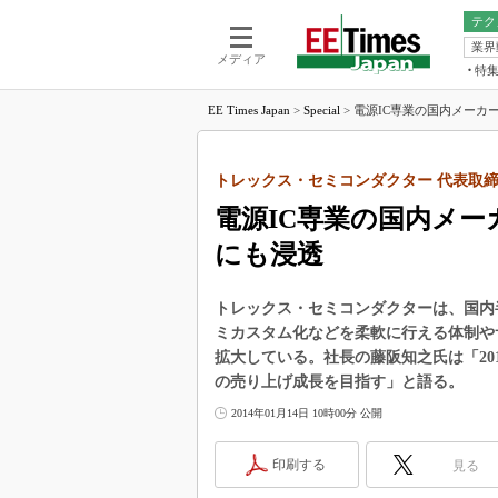
テク
業界
電池／エネル
ア
メディア
特
メ
福田昭の
EE Times Japan
>
Special
>
電源IC専業の国内メーカー
LS
福田昭の
マ
湯之上隆
トレックス・セミコンダクター 代表取締
FP
大山聡の
電源IC専業の国内メー
大原雄介
にも浸透
ック
リタイア
学漂流記
トレックス・セミコンダクターは、国内
ミカスタム化などを柔軟に行える体制や
世界を「
拡大している。社長の藤阪知之氏は「20
踊るバズワ
の売り上げ成長を目指す」と語る。
Buzzwo
2014年01月14日 10時00分 公開
この10
で起こる
印刷する
見る
製品分解