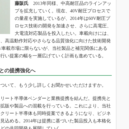
藤阪氏
2013年同様、中高耐圧品のラインアッ
プを拡充していく。現在、40V耐圧プロセスで
の量産を実施しているが、2014年は60V耐圧プ
ロセス技術の開発を加速させ、さらに高電圧、
大電流対応製品を投入したい。車載向けには、
め、高温動作対応やさらなる品質強化に向けた技術開発
/車載市場に限らないが、当社製品と補完関係にある
を行い提案の幅を一層広げていく計画も進めている。
との提携強化へ
について、もう少し詳しくお聞かせいただけますか。
クリート半導体ベンダーと業務提携を結んだ。提携先と
の拡販や製品への混載を行っている。これにより、当社
スクリート半導体も同時提案できるようになり、ビジネ
見込める。2014年は提携に基づいた製品投入も本格化
などの共同開発も展開していく。