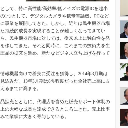
として、特に高性能/高効率/低ノイズの電源ICを超小
の1つとして、デジタルカメラや携帯電話機、PCなど
心に事業を展開してきた。しかし、近年は民生機器市場
した持続的成長を実現することが難しくなってきてい
から、民生機器市場に対しては、従来以上に独自性を発
点を移してきた。それと同時に、これまでの技術力を生
耐圧品の拡充を進め、新たなビジネス立ち上げを行って
報機器向けで着実に受注を獲得し、2014年3月期は
見込みだ。13年3月期は8％程度だった全社売上高に占
超えるまでに高まる。
品拡充とともに、代理店を含めた販売サポート体制の
以上の大幅な成長を達成できるところにきた。売上比率
込みで業績に大きく寄与している。