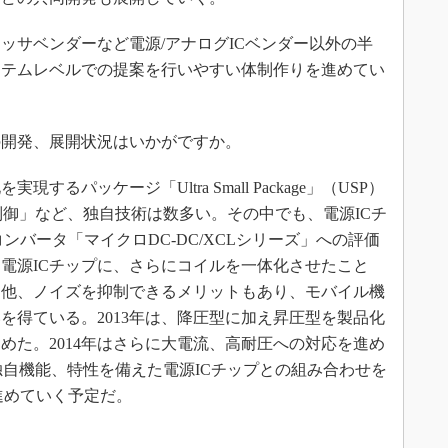
ッサベンダーなど電源/アナログICベンダー以外の半
ステムレベルでの提案を行いやすい体制作りを進めてい
の開発、展開状況はいかがですか。
るパッケージ「Ultra Small Package」（USP）
OT制御」など、独自技術は数多い。その中でも、電源ICチ
ンバータ「マイクロDC-DC/XCLシリーズ」への評価
る電源ICチップに、さらにコイルを一体化させたこと
る他、ノイズを抑制できるメリットもあり、モバイル機
を得ている。2013年は、降圧型に加え昇圧型を製品化
進めた。2014年はさらに大電流、高耐圧への対応を進め
など独自機能、特性を備えた電源ICチップとの組み合わせを
進めていく予定だ。