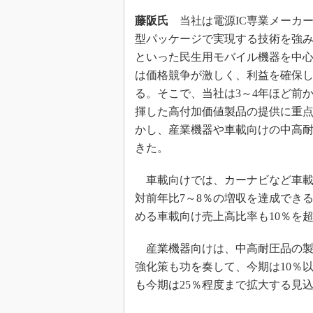
藤阪氏
当社は電源IC専業メーカー
型パッケージで実現する技術を強み
といった民生用モバイル機器を中
は価格競争が激しく、利益を確保
る。そこで、当社は3～4年ほど前
揮した高付加価値製品の提供に重
かし、産業機器や車載向けの中高
きた。
車載向けでは、カーナビなど車載情
対前年比7～8％の増収を達成できる
める車載向け売上高比率も10％を
産業機器向けは、中高耐圧品の製
強化策も功を奏して、今期は10％
も今期は25％程度まで拡大する見