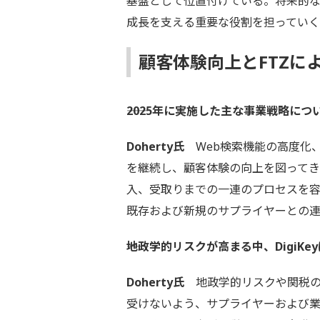
基盤として位置付けている。将来的な雇
成長を支える重要な役割を担ってい
顧客体験向上とFTZに
――2025年に実施した主な事業戦略に
Doherty氏
Web検索機能の高度化
を継続し、顧客体験の向上を図って
入、受取りまでの一連のプロセスを
既存および新規のサプライヤーとの
――地政学的リスクが高まる中、Digi
Doherty氏
地政学的リスクや関税の
受けないよう、サプライヤーおよび