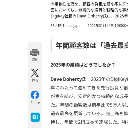
の柔軟性を高め、顧客の負担を最小限に抑
面においても、継続的な投資と戦略的な事業
DigiKey社長のDave Doherty氏に、
PR／EE Times Japan
2026年01月14日 10時00
年間顧客数は「過去最高
印刷する
――2025年の業績はどうでしたか？
Dave Doherty氏
2025年のDigiK
見る
年にわたって進めてきた先行投資と
が実を結び、安定的かつ持続的な成
Share
た。年間の顧客数は前年比で5万人以
過去最高を更新している。売上高も
持し、年間で2桁成長を達成した。特