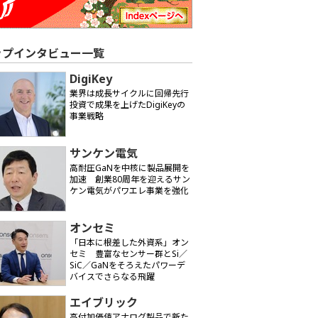
ップインタビュー一覧
DigiKey
業界は成長サイクルに回帰――先行
投資で成果を上げたDigiKeyの
事業戦略
サンケン電気
高耐圧GaNを中核に製品展開を
加速 創業80周年を迎えるサン
ケン電気がパワエレ事業を強化
オンセミ
「日本に根差した外資系」オン
セミ 豊富なセンサー群とSi／
SiC／GaNをそろえたパワーデ
バイスでさらなる飛躍
エイブリック
高付加価値アナログ製品で新た