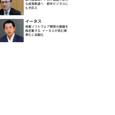
な成長軌道へ 欧米ビジネスに
も手応え
イータス
車載ソフトウェア開発の基盤を
再定義する ―― イータスが挑む標
準化と自動化