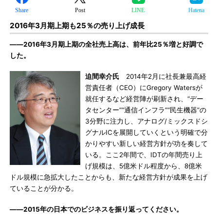
Share
Post
LINE
Hatena
2016年3月期上期も25％の売り上げ成長
――2016年3月期上期の全社売上高は、前年比25％増と好調で
した。
迫間幸介氏
2014年2月に社長兼最高経
営責任者（CEO）にGregory Watersが
就任するなど経営陣が刷新され、“デー
タセンター”“通信インフラ”“民生機器”の
3分野に注力し、アナログ/ミックスドシ
グナルICを展開していくという明確で分
かりやすい新しい経営方針が功を奏して
いる。ここ2年間で、IDTの年間売り上
げ規模は、5億米ドル程度から、8億米
ドル規模に急拡大したことからも、新たな経営方針が成果を上げ
ていることが分かる。
――2015年の日本でのビジネスを振り返ってください。