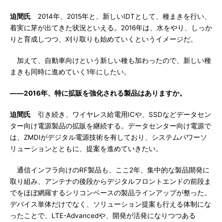
迫間氏
2014年、2015年と、新しいIDTとして、種まきを行い、
着実に芽が出てきた状況といえる。2016年は、水をやり、しっか
りと育成しつつ、刈り取りも始めていくというイメージだ。
加えて、自動車向けという新しい種も加わったので、新しい種
まきも同時に進めていく1年にしたい。
――2016年、特に拡販を強化される製品はありますか。
迫間氏
引き続き、ワイヤレス給電用ICや、SSDなどデータセン
ター向け電源製品の拡販を継続する。データセンター向け電源で
は、ZMDIがデジタル電源技術を有しており、システムパワーソ
リューションとともに、提案を進めていきたい。
通信インフラ向けのRF製品も、ここ2年、集中的な製品開発に
取り組み、アンテナの後段からデジタルフロントエンドの前段ま
でをほぼ網羅するシリコンベースの製品ラインアップが整った。
デバイス単体だけでなく、ソリューション提案も行える体制にな
ったことで、LTE-Advancedや、開発が活発になりつつある