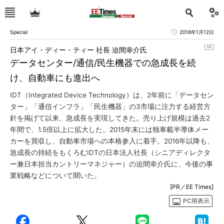
Special
2016年1月12日
日本アイ・ディー・ティー 社長 迫間幸介氏
データセンター/通信/民生機器での急成長を続
け、自動車にも進出へ
IDT（Integrated Device Technology）は、2年前に「データセン
ター」「通信インフラ」「民生機器」の3市場に注力する経営方
針を掲げて以来、急成長を実現してきた。売り上げ規模は過去2
年間で、1.5倍以上に拡大した。2015年末には独車載半導体メー
カーを買収し、自動車市場への本格参入に着手。2016年以降も、
急成長の持続をもくろむIDTの日本法人社長（シニアディレクタ
ー兼日本担当カントリーマネジャー）の迫間幸介氏に、今後の事
業戦略などについて聞いた。
[PR／EE Times]
PC用表示