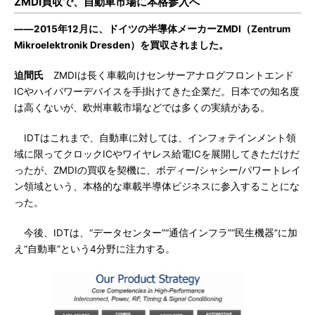
ZMDI買収で、自動車市場に本格参入へ
――2015年12月に、ドイツの半導体メーカーZMDI（Zentrum
Mikroelektronik Dresden）を買収されました。
迫間氏
ZMDIは長く車載向けセンサーアナログフロントエンド
ICやハイパワーデバイスを手掛けてきた企業だ。日本での知名度
は高くないが、欧州車載市場などでは多くの実績がある。
IDTはこれまで、自動車に対しては、インフォテインメント領
域に限ってクロックICやワイヤレス給電ICを展開してきただけだ
ったが、ZMDIの買収を契機に、ボディー/シャシー/パワートレイ
ン領域という、本格的な車載半導体ビジネスに参入することにな
った。
今後、IDTは、“データセンター”“通信インフラ”“民生機器”に加
え“自動車”という4分野に注力する。