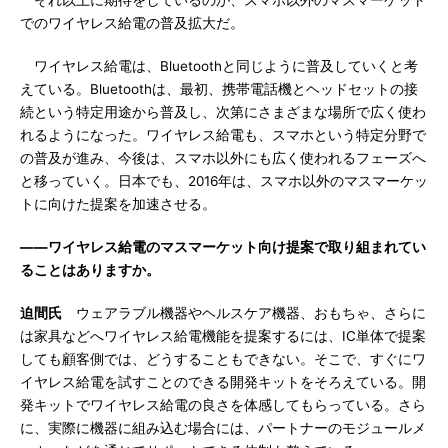
それ以上に期待をしているのが、スマホ以外のマスマーケット
でのワイヤレス給電の普及拡大だ。
ワイヤレス給電は、Bluetoothと同じように普及していくと考
えている。Bluetoothは、最初、携帯電話機とヘッドセットの接
続という特定用途から普及し、次第にさまざまな場所で広く使わ
れるようになった。ワイヤレス給電も、スマホという特定分野で
の普及が進み、今後は、スマホ以外にも広く使われるフェーズへ
と移っていく。日本でも、2016年は、スマホ以外のマスマーケッ
トに向けた提案を加速させる。
――ワイヤレス給電のマスマーケット向け提案で取り組まれてい
ることはありますか。
迫間氏
ウェアラブル機器やヘルスケア機器、おもちゃ、さらに
は家具などへワイヤレス給電機能を提案するには、IC単体で提案
しても顧客側では、どうすることもできない。そこで、すぐにワ
イヤレス給電を試すことのできる開発キットをそろえている。開
発キットでワイヤレス給電の良さを体感してもらっている。さら
に、実際に機器に組み込む場合には、パートナーのモジュールメ