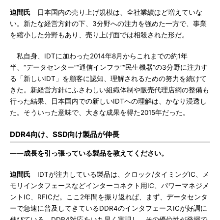
迫間氏
日本国内の売り上げ規模は、全社業績ほど増えていな
い。新たな経営方針の下、3分野への注力を強めた一方で、事業
を縮小した分野もあり、売り上げ面では相殺された形だ。
私自身、IDTに加わった2014年8月からこれまでの約1年
半、“データセンター”“通信インフラ”“民生機器”の3分野に注力す
る「新しいIDT」を顧客に認知、理解されるための努力を続けて
きた。新経営方針にふさわしい組織体制や販売代理店網の整備も
行った結果、日本国内での新しいIDTへの理解は、かなり浸透し
た。そういった意味で、大きな成果を得た2015年だった。
DDR4向け、SSD向け製品が伸長
――成長を引っ張っている製品を教えてください。
迫間氏
IDTが注力している製品は、クロック/タイミングIC、メ
モリインタフェースなどインターコネクト用IC、パワーマネジメ
ントIC、RFICだ。ここ2年間を振り返れば、まず、データセンタ
ーで急速に普及してきているDDR4のインタフェースICが好調に
伸びている。DDR4対応をいち早く実現し、その優位性が発揮で