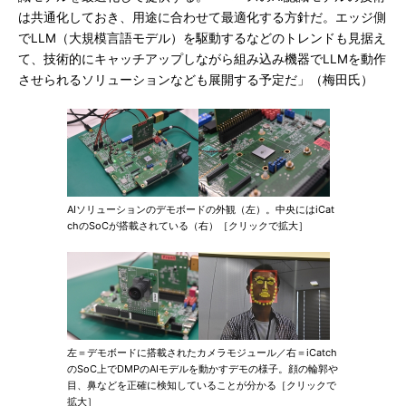
は共通化しておき、用途に合わせて最適化する方針だ。エッジ側
でLLM（大規模言語モデル）を駆動するなどのトレンドも見据え
て、技術的にキャッチアップしながら組み込み機器でLLMを動作
させられるソリューションなども展開する予定だ」（梅田氏）
AIソリューションのデモボードの外観（左）。中央にはiCat
chのSoCが搭載されている（右）［クリックで拡大］
左＝デモボードに搭載されたカメラモジュール／右＝iCatch
のSoC上でDMPのAIモデルを動かすデモの様子。顔の輪郭や
目、鼻などを正確に検知していることが分かる［クリックで
拡大］