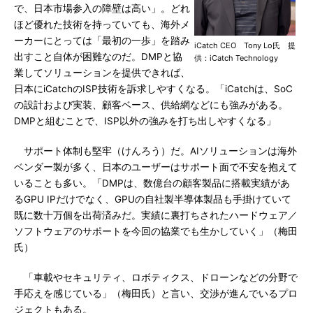
で、日本市場参入の障壁は高い」。どれ
ほど優れた技術を持っていても、海外メ
ーカーにとっては「最初の一歩」を踏み
iCatch CEO Tony Lo氏 提
出すこと自体が困難なのだ。DMPと協
供：iCatch Technology
業してソリューションを提供できれば、
日本にiCatchのISP技術を訴求しやすくなる。「iCatchは、SoC
の設計および実装、顧客ベース、供給網などにも強みがある。
DMPと組むことで、ISP以外の強みを打ち出しやすくなる」
サポート体制も堅牢（けんろう）だ。AIソリューションは海外
ベンダー製が多く、日本のユーザーはサポート面で不安を抱えて
いることも多い。「DMPは、数億台の顧客製品に搭載実績があ
るGPU IPだけでなく、GPUの自社製半導体製品も手掛けていて
既に数十万個を出荷済みだ。実績に裏打ちされたハードウェア／
ソフトウェアのサポートを今回の協業でも生かしていく」（梅田
氏）
「車載やセキュリティ、ロボティクス、ドローンなどの分野で
手応えを感じている」（梅田氏）と言い、交渉が進んでいるプロ
ジェクトもある。