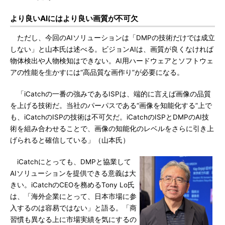
より良いAIにはより良い画質が不可欠
ただし、今回のAIソリューションは「DMPの技術だけでは成立
しない」と山本氏は述べる。ビジョンAIは、画質が良くなければ
物体検出や人物検知はできない。AI用ハードウェアとソフトウェ
アの性能を生かすには“高品質な画作り”が必要になる。
「iCatchの一番の強みであるISPは、端的に言えば画像の品質
を上げる技術だ。当社のパーパスである“画像を知能化する”上で
も、iCatchのISPの技術は不可欠だ。iCatchのISPとDMPのAI技
術を組み合わせることで、画像の知能化のレベルをさらに引き上
げられると確信している」（山本氏）
iCatchにとっても、DMPと協業して
AIソリューションを提供できる意義は大
きい。iCatchのCEOを務めるTony Lo氏
は、「海外企業にとって、日本市場に参
入するのは容易ではない」と語る。「商
習慣も異なる上に市場実績を気にするの