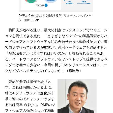
DMPとiCatchが共同で提供するAIソリューションのイメー
ジ 提供：DMP
梅田氏が述べる通り、最大の利点はワンストップでソリューシ
ョンを提供できる点だ。「さまざまなベンダーの製品調査からハ
ードウェアとソフトウェアを組み合わせた後の動作検証まで、顧
客自身で行っているのが現状だ。AI用ハードウェアを納品すると
『AI認識モデルはどうすればいいのか』と尋ねられることもあ
る。ハードウェアとソフトウェアをワンストップで提供できるベ
ンダーは極めて少ない。今回の新しいAIソリューションはユニー
クなビジネスモデルなのではないか」（梅田氏）
製品開発では試作を繰り返
す。これは時間がかかる上に、
特にAIソフトウェアは進化が非
常に速いのでキャッチアップす
るのは簡単ではない。DMPのソ
フトウェアの強みについて梅田