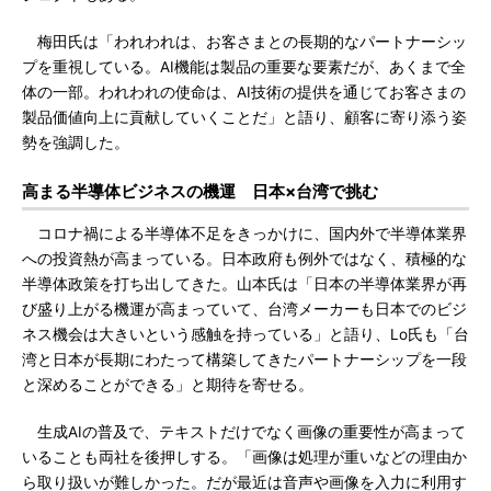
梅田氏は「われわれは、お客さまとの長期的なパートナーシッ
プを重視している。AI機能は製品の重要な要素だが、あくまで全
体の一部。われわれの使命は、AI技術の提供を通じてお客さまの
製品価値向上に貢献していくことだ」と語り、顧客に寄り添う姿
勢を強調した。
高まる半導体ビジネスの機運 日本×台湾で挑む
コロナ禍による半導体不足をきっかけに、国内外で半導体業界
への投資熱が高まっている。日本政府も例外ではなく、積極的な
半導体政策を打ち出してきた。山本氏は「日本の半導体業界が再
び盛り上がる機運が高まっていて、台湾メーカーも日本でのビジ
ネス機会は大きいという感触を持っている」と語り、Lo氏も「台
湾と日本が長期にわたって構築してきたパートナーシップを一段
と深めることができる」と期待を寄せる。
生成AIの普及で、テキストだけでなく画像の重要性が高まって
いることも両社を後押しする。「画像は処理が重いなどの理由か
ら取り扱いが難しかった。だが最近は音声や画像を入力に利用す