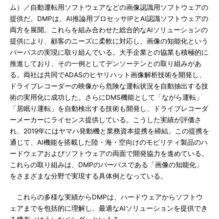
ム）／自動運転用ソフトウェアなどの画像認識用ソフトウェアの
提供だ。DMPは、AI推論用プロセッサIPとAI認識ソフトウェアの
両方を展開。これらを組み合わせた総合的なAIソリューションの
提供により、顧客のニーズに柔軟に対応し、画像の知能化という
パーパスの実現に取り組んでいる。大手企業との協業も積極的に
推進しており、その一例としてデンソーテンとの取り組みがあ
る。両社は共同でADASのヒヤリハット画像解析技術を開発し、
ドライブレコーダーの映像から危険な運転状況を自動抽出する技
術の実用化に成功した。さらにDMS機能として「ながら運転」
「居眠り運転」を自動検出する技術も開発し、ドライブレコーダ
ーメーカーにライセンス提供している。こうした実績が評価さ
れ、2019年にはヤマハ発動機と業務資本提携を締結。この提携を
通じて、AI機能を搭載した陸・海・空向けのモビリティ製品のハ
ードウェアおよびソフトウェアの両面で開発協力を進めている。
これらの取り組みは、DMPのパーパスである「画像の知能化」
をさまざまな分野で実現する具体例となっている。
これらの多様な実績からDMPは、ハードウェアからソフトウ
ェアまでを包括的に理解し、最適なAIソリューションを提供でき