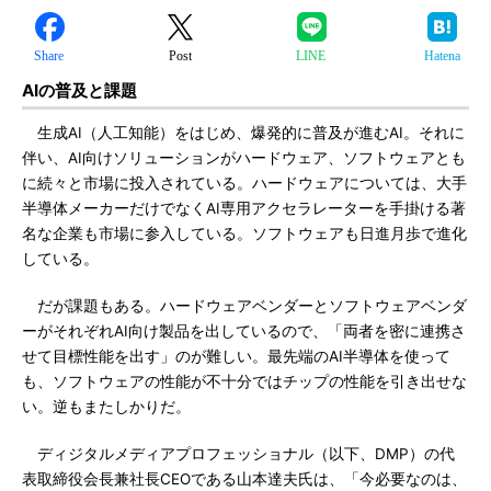
Share
Post
LINE
Hatena
AIの普及と課題
生成AI（人工知能）をはじめ、爆発的に普及が進むAI。それに
伴い、AI向けソリューションがハードウェア、ソフトウェアとも
に続々と市場に投入されている。ハードウェアについては、大手
半導体メーカーだけでなくAI専用アクセラレーターを手掛ける著
名な企業も市場に参入している。ソフトウェアも日進月歩で進化
している。
だが課題もある。ハードウェアベンダーとソフトウェアベンダ
ーがそれぞれAI向け製品を出しているので、「両者を密に連携さ
せて目標性能を出す」のが難しい。最先端のAI半導体を使って
も、ソフトウェアの性能が不十分ではチップの性能を引き出せな
い。逆もまたしかりだ。
ディジタルメディアプロフェッショナル（以下、DMP）の代
表取締役会長兼社長CEOである山本達夫氏は、「今必要なのは、