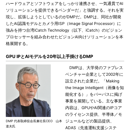
ハードウェアとソフトウェアをしっかり連携させ、一気通貫でAI
ソリューションを提供できるベンダーだ」と強調する。それを実
現し、拡張しようとしているのがDMPだ。DMPは、同社が開発
したAI認識モデルとカメラ用ISP（Image Signal Processor）に
強みを持つ台湾iCatch Technology（以下、iCatch）のビジョン
プロセッサーを組み合わせたビジョンAI向けソリューションを本
格展開する。
GPU IPとAIモデルを20年以上手掛けるDMP
DMPは、大学発のファブレス
ベンチャー企業として2002年に
設立された企業だ。「Making
the Image Intelligent（画像を知
能化する）」をパーパスに掲げ
事業を展開している。主な事業
内容は、GPUやAI関連のIPコア
のライセンス提供、半導体／モ
ジュールなどの製品提供、
DMP 代表取締役会長兼社長CEO 山本
達夫氏
ADAS（先進運転支援システ