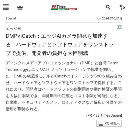
Special
2024年10月1日
エッジAI
DMP×iCatch：エッジAIカメラ開発を加速す
る ハードウェアとソフトウェアをワンストッ
プで提供、開発者の負担を大幅削減
ディジタルメディアプロフェッショナル（DMP）と台湾iCatch
TechnologyはエッジAIカメラソリューションで協業を開始し
た。DMPのAI認識モデルとiCatchのイメージングSoCを組み合わ
せ、ハードウェアとソフトウェアをワンストップで提供する。こ
れにより、開発者はハードとソフトの個別調達や動作検証の手間
を大幅に削減でき、開発期間の短縮とコスト削減が可能になる。
自動車、セキュリティカメラ、ロボティクスなど幅広い分野での
活用が期待される。
[PR／EE Times Japan]
PC用表示