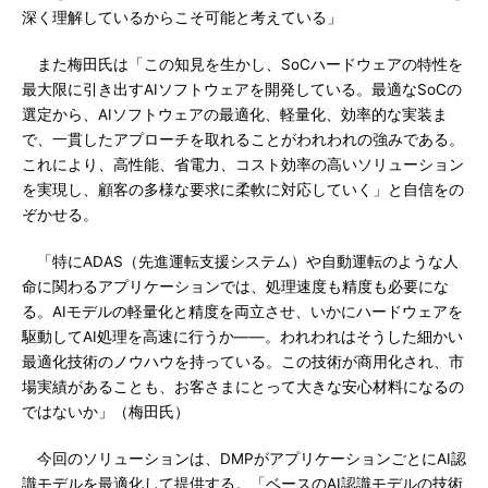
深く理解しているからこそ可能と考えている」
また梅田氏は「この知見を生かし、SoCハードウェアの特性を
最大限に引き出すAIソフトウェアを開発している。最適なSoCの
選定から、AIソフトウェアの最適化、軽量化、効率的な実装ま
で、一貫したアプローチを取れることがわれわれの強みである。
これにより、高性能、省電力、コスト効率の高いソリューション
を実現し、顧客の多様な要求に柔軟に対応していく」と自信をの
ぞかせる。
「特にADAS（先進運転支援システム）や自動運転のような人
命に関わるアプリケーションでは、処理速度も精度も必要にな
る。AIモデルの軽量化と精度を両立させ、いかにハードウェアを
駆動してAI処理を高速に行うか――。われわれはそうした細かい
最適化技術のノウハウを持っている。この技術が商用化され、市
場実績があることも、お客さまにとって大きな安心材料になるの
ではないか」（梅田氏）
今回のソリューションは、DMPがアプリケーションごとにAI認
識モデルを最適化して提供する。「ベースのAI認識モデルの技術