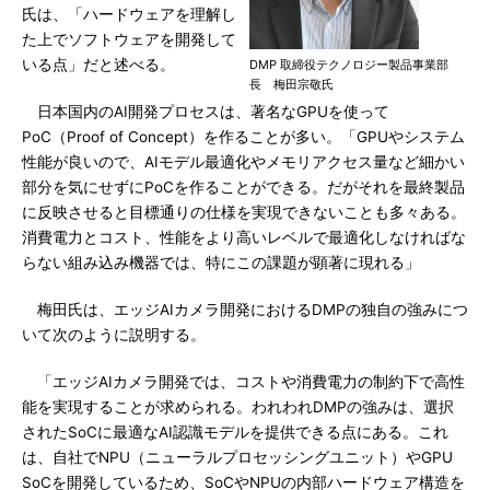
氏は、「ハードウェアを理解し
た上でソフトウェアを開発して
いる点」だと述べる。
DMP 取締役テクノロジー製品事業部
長 梅田宗敬氏
日本国内のAI開発プロセスは、著名なGPUを使って
PoC（Proof of Concept）を作ることが多い。「GPUやシステム
性能が良いので、AIモデル最適化やメモリアクセス量など細かい
部分を気にせずにPoCを作ることができる。だがそれを最終製品
に反映させると目標通りの仕様を実現できないことも多々ある。
消費電力とコスト、性能をより高いレベルで最適化しなければな
らない組み込み機器では、特にこの課題が顕著に現れる」
梅田氏は、エッジAIカメラ開発におけるDMPの独自の強みにつ
いて次のように説明する。
「エッジAIカメラ開発では、コストや消費電力の制約下で高性
能を実現することが求められる。われわれDMPの強みは、選択
されたSoCに最適なAI認識モデルを提供できる点にある。これ
は、自社でNPU（ニューラルプロセッシングユニット）やGPU
SoCを開発しているため、SoCやNPUの内部ハードウェア構造を