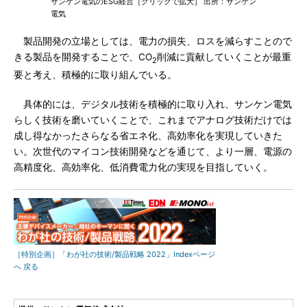
サンケン電気のESG経営［クリックで拡大］ 出所：サンケン
電気
製品開発の立場としては、電力の損失、ロスを減らすことので
きる製品を開発することで、CO
削減に貢献していくことが最重
2
要と考え、積極的に取り組んでいる。
具体的には、デジタル技術を積極的に取り入れ、サンケン電気
らしく技術を磨いていくことで、これまでアナログ技術だけでは
成し得なかったさらなる省エネ化、高効率化を実現していきた
い。次世代のマイコン技術開発などを通じて、より一層、電源の
高精度化、高効率化、低消費電力化の実現を目指していく。
［特別企画］「わが社の技術/製品戦略 2022」Indexページ
へ 戻る