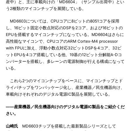
産中）と、主に車載向けの「MD6604」（サンプル出荷中）とい
う2種類のマイコンチップを展開している。
MD6603については、CPUコアに8ビットの8051コアを採用
し、16ビット固定小数点対応のDSPを2コア、および16ビットの
EPUを搭載するマイコンチップになっている。MD6604はさらに
高性能なマイコンで、CPUコアのARM Cortex-M4 processor
with FPUに加え、浮動小数点対応32ビットDSPを4コア、32ビ
ットEPUを4コア搭載している他、19基の12ビット分解能A-Dコ
ンバーターを搭載し、多レーンの電源制御が行える構成になって
いる。
これら2つのマイコンチップをベースに、マイコンチップとド
ライバチップをワンパッケージ化し、産業機器／民生機器向け、
車載向けそれぞれのデジタル電源IC製品を展開している。
――産業機器／民生機器向けのデジタル電源IC製品をご紹介くだ
さい。
山崎氏
MD6603チップを搭載した最新製品シリーズとして