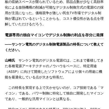
板の収納スペースが限られているため、部品点数が少なく高効率
化による放熱機構の削減が可能なデジタル制御方式の電源ICの採
用が主流になった。価格競争が激しい民生TV市場でデジタル制
御が選ばれているということからも、コスト優位性がある点を理
解していただけるだろう。
電源専用の独自マイコンでデジタル制御の利点を存分に発揮
――サンケン電気のデジタル制御電源製品の特長について教えて
ください。
山崎氏
サンケン電気のデジタル電源ICは、これまで蓄積してき
た各種電源アーキテクチャのノウハウをベースに、特定用途
（ASSP）に向けて開発したソフトウェアにより個々の用途に機
能を最適化している点が大きな特長だ。
この特長を実現する上で欠かせないのが、コア技術である「マ
イコン」である。パワー制御に特化して独自に開発したマイコン
であり、一般的な汎用マイコンとは異なる。