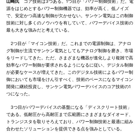
山崎氏
コア技術は3つある。1つ目が「パワー制御技術」だ。電
源をはじめとするパワー制御機器では、効率が高く、低ノイズ
で、安定かつ高速な制御が欠かせない。サンケン電気はこの制御
技術に対し多くのノウハウを有していて、パワーデバイス技術の
最も大きな強みだと考えている。
2つ目が「マイコン技術」だ。これまでの電源制御は、アナロ
グ制御が主流でサンケン電気としてもアナログ制御を磨き、市場
をリードしてきた。ただ、さまざまな機器が進化しより複雑で高
効率なパワー制御が要求されるようになるに従い、デジタル制御
が必要なケースが増えてきた。このデジタル技術によるパワー制
御においても市場をけん引すべく、技術のベースになるマイコン
開発に継続投資し、サンケン電気パワーデバイスのコア技術の1
つになった。
3つ目がパワーデバイスの基盤になる「ディスクリート技術」
である。低耐圧から高耐圧まで広範囲にさまざまなダイオード、
トランジスタを取りそろえており、パワー制御技術と最適に組み
合わせたソリューションを提供できる点を強みとしている。