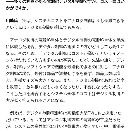
――多くの利点がある電源のデジタル制御ですが、コスト面はい
かがですか。
山崎氏
実は、システムコストをアナログ制御よりも低減できる
という点はデジタル制御の利点でもある。
アナログ制御の電源IC単体とデジタル制御の電源IC単体を単純
に比較した場合、デジタル制御の電源ICの方がどうしても高価に
なる。そのため、「デジタル制御はコストが高い」というイメー
ジを持たれている方も多いのは事実だ。だが、先述の通り、デジ
タル制御はソフトウェアで機能を最適化できるのに対し、アナロ
グ制御の場合、外付け部品で調整せざるを得ず、部品点数は増
え、基板サイズも大きくなる。また、デジタル制御であれば効率
も改善し、放熱板なども小さくなったり、不要になったりする。
こうした点を総合するとシステム全体のコストはデジタル制御の
方が低く抑えられることになる。
例えば、デジタル制御電源ICは高精細大型TVにもご採用いた
だいている。かつてはアナログ制御方式の電源ICが主流だった
が、システムの高性能化に伴い消費電力が増えていく中、電源基