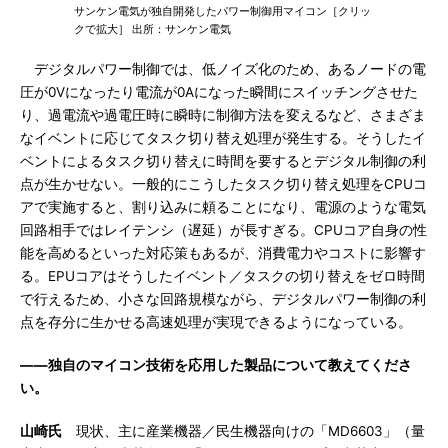
サンケン電気が独自開発したパワー制御用マイコン［クリッ
クで拡大］ 出所：サンケン電気
デジタルパワー制御では、低ノイズ化のため、あるノードの電
圧が0Vになったり電流が0Aになった瞬間にスイッチングさせた
り、過電流や過電圧時に瞬時に制御方法を変えるなど、さまざま
なイベントに応じてタスク切り替え処理が発生する。そうしたイ
ベントによるタスク切り替えに時間を要するとデジタル制御の利
点が生かせない。一般的にこうしたタスク切り替え処理をCPUコ
アで実施すると、割り込みに頼ることになり、電源のような電気
回路相手ではレイテンシ（遅延）が長すぎる。CPUコア自身の性
能を高めるといった対応策もあるが、消費電力やコストに影響す
る。EPUコアはそうしたイベント／タスクの切り替えをゼロ時間
で行えるため、小さな回路規模ながら、デジタルパワー制御の利
点を存分に生かせる高速処理が実現できるようになっている。
――独自のマイコン技術を応用した製品について教えてくださ
い。
山崎氏
現状、主に産業機器／民生機器向けの「MD6603」（量