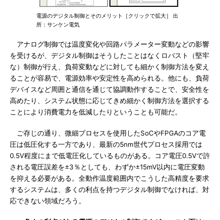
電源のデジタル制御とそのメリット［クリックで拡大］ 出
所：サンケン電気
アナログ制御では温度変化や回路パラメーター変動などの影響
を受けるが、デジタル制御はそうしたことはなくロバスト（堅牢
な）制御が行え、負荷変動などに対しても細かく制御方法を変え
ることが容易で、電源効率や安定性を高められる。他にも、負荷
デバイスなど周囲と通信を通じて協調動作することで、安全性を
高めたり、システム状態に応じてきめ細かく制御方法を選択する
ことにより消費電力を低減したりということも可能だ。
ご存じの通り、微細プロセスを使用したSoCやFPGAのコア電
圧は低圧化する一方であり、最新の5nm世代プロセス採用では
0.5V程度にまで低電圧化しているものがある。コア電圧0.5Vで許
される電圧誤差を±3％としても、わずか±15mV以内に電圧変動
を抑える必要がある。全動作温度範囲内でこうした高精度を要求
するシステムは、多くの利点を持つデジタル制御でなければ、対
応できない領域だろう。