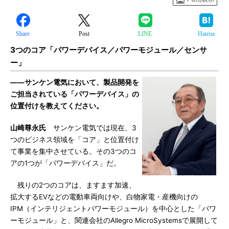
Share
Post
LINE
Hatena
3つのコア「パワーデバイス／パワーモジュール／センサ
ー」
――サンケン電気において、製品開発を
ご担当されている「パワーデバイス」の
位置付けを教えてください。
山崎尊永氏
サンケン電気では現在、3
つのビジネス領域を「コア」と位置付け
て事業を集中させている。その3つのコ
アの1つが「パワーデバイス」だ。
残りの2つのコアは、ますます加速、
拡大するEVなどの電動車両向けや、白物家電・産機向けの
IPM（インテリジェントパワーモジュール）を中心とした「パワ
ーモジュール」と、関連会社のAllegro MicroSystemsで展開して