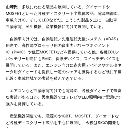
山崎氏
多岐にわたる製品を展開している。ダイオードや
MOSFETといった各種ディスクリート半導体製品、電源制御IC、
車載向けIC、そしてLEDなどだ。こうした製品を主に、自動車、
白物家電、民生機器、産業機器に向けて展開している。
自動車向けでは、自動運転／先進運転支援システム（ADAS）
用途で、高性能プロセッサ用の多出力パワーマネジメント
IC（PMIC）や低圧MOSFETなどを提供している他、各種ECU／
バッテリー用途にもPMIC、保護デバイス、スイッチデバイスを
展開している。また、エンジン向けに点火用デバイスやオルタネ
ータ用ダイオードを提供し一定のシェアを獲得するなど既に半世
紀近く車載領域での実績を積んできている。
エアコンなど白物家電向けでも電源IC、各種ダイオードで豊富
な実績があるほか、民生機器ではテレビやLED照明向け電源ICで
強みを発揮している。
産業機器関連でも、電源ICやIGBT、MOSFET、ダイオードな
ど各種ディスクリート製品を中心に展開し、今後はSiCの開発も