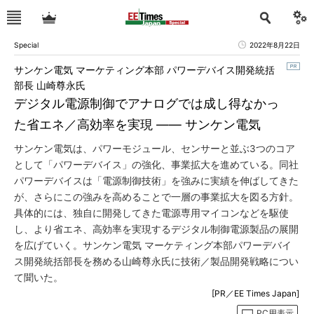
Special
2022年8月22日
サンケン電気 マーケティング本部 パワーデバイス開発統括
部長 山崎尊永氏
デジタル電源制御でアナログでは成し得なかっ
た省エネ／高効率を実現 ―― サンケン電気
サンケン電気は、パワーモジュール、センサーと並ぶ3つのコア
として「パワーデバイス」の強化、事業拡大を進めている。同社
パワーデバイスは「電源制御技術」を強みに実績を伸ばしてきた
が、さらにこの強みを高めることで一層の事業拡大を図る方針。
具体的には、独自に開発してきた電源専用マイコンなどを駆使
し、より省エネ、高効率を実現するデジタル制御電源製品の展開
を広げていく。サンケン電気 マーケティング本部パワーデバイ
ス開発統括部長を務める山崎尊永氏に技術／製品開発戦略につい
て聞いた。
[PR／EE Times Japan]
PC用表示