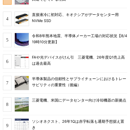
直接液冷に初対応、キオクシアがデータセンター用
NVMe SSD
令和8年熊本地震、半導体メーカー工場の対応状況【8/4
19時10分更新】
FAや光デバイスがけん引 三菱電機、26年度Q1売上高
は過去最高
半導体製品の信頼性とサプライチェーンにおけるトレー
サビリティの重要性（後編）
三菱電機、米国にデータセンター向け冷却機器の新拠点
ソシオネクスト、26年1Qは赤字転落も通期予想据え置
き