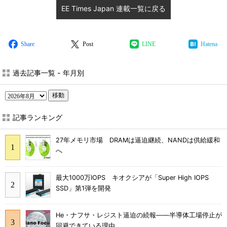
EE Times Japan 連載一覧に戻る
Share
Post
LINE
Hatena
過去記事一覧 - 年月別
移動
記事ランキング
27年メモリ市場 DRAMは逼迫継続、NANDは供給緩和
へ
最大1000万IOPS キオクシアが「Super High IOPS
SSD」第1弾を開発
He・ナフサ・レジスト逼迫の続報――半導体工場停止が
回避できている理由