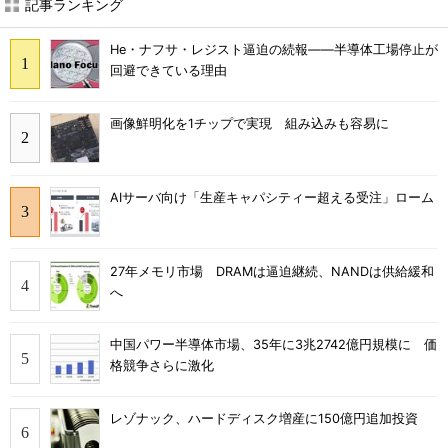
記事ランキング
He・ナフサ・レジスト逼迫の続報――半導体工場停止が
回避できている理由
画像鮮明化を1チップで実現 組み込みも容易に
AIサーバ向け「生産キャパシティー超える受注」ローム
27年メモリ市場 DRAMは逼迫継続、NANDは供給緩和
へ
中国パワー半導体市場、35年に3兆2742億円規模に 価
格競争さらに激化
レゾナック、ハードディスク増産に150億円追加投資