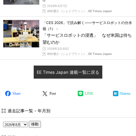
2026年4月7日
神村優介（シェイプウィン）,
EE Times Japan
「CES 2026」で読み解く――サービスロボットの分水
嶺（1）：
「サービスロボットの浸透」 なぜ米国は待ち
望むのか
2026年3月30日
神村優介（シェイプウィン）,
EE Times Japan
EE Times Japan 連載一覧に戻る
Share
Post
LINE
Hatena
過去記事一覧 - 年月別
移動