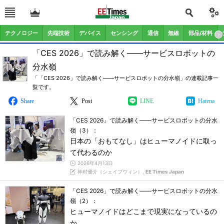
テクノロジー
先端技術
デバイス
センシング
通信
無線
部品/材料
「CES 2026」で読み解く――サービスロボットの
分水嶺
「「CES 2026」で読み解く――サービスロボットの分水嶺」の連載記事一
覧です。
Share
Post
LINE
Hatena
「CES 2026」で読み解く――サービスロボットの分水
嶺（3）：
日本の「おもてなし」はヒューマノイドに取っ
て代わるのか
2026年4月13日
神村優介（シェイプウィン）,
EE Times Japan
「CES 2026」で読み解く――サービスロボットの分水
嶺（2）：
ヒューマノイドはどこまで現実になっているの
か