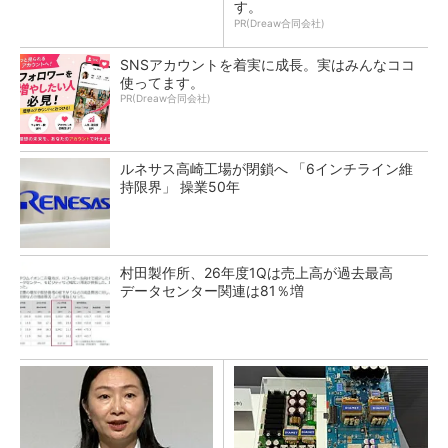
す。
PR(Dreaw合同会社)
SNSアカウントを着実に成長。実はみんなココ
使ってます。
PR(Dreaw合同会社)
ルネサス高崎工場が閉鎖へ 「6インチライン維
持限界」 操業50年
村田製作所、26年度1Qは売上高が過去最高
データセンター関連は81％増