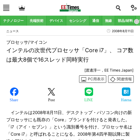
テクノロジー
先端技術
デバイス
センシング
通信
無線
部品/材料
ニュース
2008年8月11日
プロセッサ/マイコン
インテルの次世代プロセッサ「Core i7」、 コア数
は最大8個で16スレッド同時実行
[渡邊淳一，EE Times Japan]
PC用表示
関連情報
Share
Post
LINE
Hatena
インテルは2008年8月11日、デスクトップ・パソコン向けの新
プロセッサにも既存の「Core」ブランドを付けると発表した。
「i7（アイ・セブン）」という識別番号を付け、プロセッサ名は
「Core i7」と呼ばれることになる。2008年第4四半期以降に製