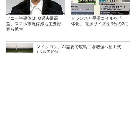
ソニー半導体は1Q過去最高
トランスと平滑コイルを「一
益、スマホ市況停滞も主要顧
体化」 電源サイズを3分の2に
客ら拡大
マイクロン、AI需要で広島工場増強へ起工式
1.5兆円投資
He・ナフサ・レジスト逼迫の続報――半導体工
場停止が回避できている理由
中国最大のDRAMメーカーCXMTがIPOへ 増
産とHBM開発で存在感