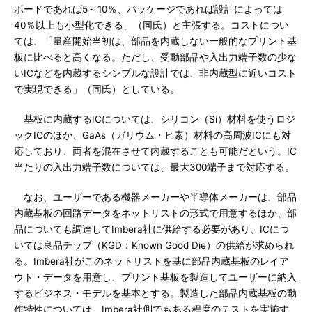
ボードであれば5～10％、パッケージであれば設計によっては
40％以上も小型化できる」（同氏）と主張する。コストについ
ては、「量産開始当初は、部品を内蔵しない一般的なプリント基
板に比べると高くなる。ただし、受動部品や入出力端子数の少な
いICなどを内蔵するシンプルな設計では、非内蔵型に近いコスト
で実現できる」（同氏）としている。
基板に内蔵するICについては、シリコン（Si）材料を使うロジ
ックICのほか、GaAs（ガリウム・ヒ素）材料の高周波ICにも対
応しており、両者を混在させて内蔵することも可能だという。IC
当たりの入出力端子数については、最大300端子まで対応する。
なお、ユーザーである機器メーカーや半導体メーカーは、部品
内蔵基板の回路データをネットリストの形式で用意するほか、部
品についても調達してImbera社に供給する必要があり、ICにつ
いては良品チップ（KGD：Known Good Die）の供給が求められ
る。Imbera社がこのネットリストを基に部品内蔵基板のレイア
ウト・データを用意し、プリント基板を製造してユーザーに納入
するビジネス・モデルを基本とする。製造した部品内蔵基板の動
作特性については、Imbera社側でもある程度のテストを実施す