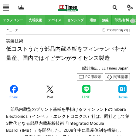
テクノロジー
先端技術
デバイス
センシング
通信
無線
部品/材料
ニュース
2008年10月21日
実装技術
低コストうたう部品内蔵基板をフィンランド社が
量産、国内ではイビデンがライセンス製造
[薩川格広，EE Times Japan]
PC用表示
関連情報
Share
Post
LINE
Hatena
部品内蔵型のプリント基板を手掛けるフィンランドのImbera
Electronics（インベラ・エレクトロニクス）社は、同社として第
3世代となる部品内蔵基板技術「Integrated Module
Board（IMB）」を開発した。2008年中に量産体制を構築し、