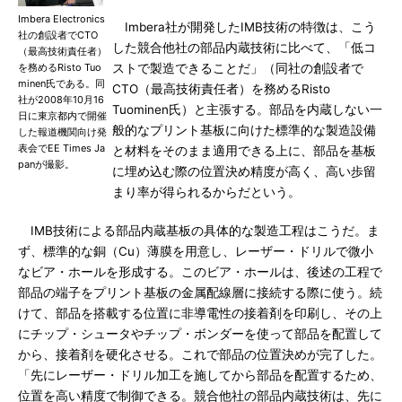
Imbera Electronics
Imbera社が開発したIMB技術の特徴は、こう
社の創設者でCTO
した競合他社の部品内蔵技術に比べて、「低コ
（最高技術責任者）
を務めるRisto Tuo
ストで製造できることだ」（同社の創設者で
minen氏である。同
CTO（最高技術責任者）を務めるRisto
社が2008年10月16
Tuominen氏）と主張する。部品を内蔵しない一
日に東京都内で開催
般的なプリント基板に向けた標準的な製造設備
した報道機関向け発
表会でEE Times Ja
と材料をそのまま適用できる上に、部品を基板
panが撮影。
に埋め込む際の位置決め精度が高く、高い歩留
まり率が得られるからだという。
IMB技術による部品内蔵基板の具体的な製造工程はこうだ。ま
ず、標準的な銅（Cu）薄膜を用意し、レーザー・ドリルで微小
なビア・ホールを形成する。このビア・ホールは、後述の工程で
部品の端子をプリント基板の金属配線層に接続する際に使う。続
けて、部品を搭載する位置に非導電性の接着剤を印刷し、その上
にチップ・シュータやチップ・ボンダーを使って部品を配置して
から、接着剤を硬化させる。これで部品の位置決めが完了した。
「先にレーザー・ドリル加工を施してから部品を配置するため、
位置を高い精度で制御できる。競合他社の部品内蔵技術は、先に