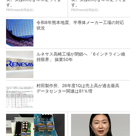
す。
す。
PR(Dreaw合同会社)
PR(Dreaw合同会社)
令和8年熊本地震、半導体メーカー工場の対応
状況
ルネサス高崎工場が閉鎖へ 「6インチライン維
持限界」 操業50年
村田製作所、26年度1Qは売上高が過去最高
データセンター関連は81％増