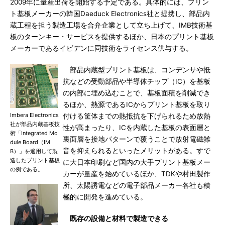
2009年に量産出荷を開始する予定である。具体的には、プリン
ト基板メーカーの韓国Daeduck Electronics社と提携し、部品内
蔵工程を担う製造工場を合弁企業として立ち上げて、IMB技術基
板のターンキー・サービスを提供するほか、日本のプリント基板
メーカーであるイビデンに同技術をライセンス供与する。
部品内蔵型プリント基板は、コンデンサや抵
抗などの受動部品や半導体チップ（IC）を基板
の内部に埋め込むことで、基板面積を削減でき
るほか、熱源であるICからプリント基板を取り
Imbera Electronics
付ける筐体までの熱抵抗を下げられるため放熱
社が部品内蔵基板技
性が高まったり、ICを内蔵した基板の表面層と
術「Integrated Mo
裏面層を接地パターンで覆うことで放射電磁雑
dule Board（IM
音を抑えられるといったメリットがある。すで
B）」を適用して製
造したプリント基板
に大日本印刷など国内の大手プリント基板メー
の例である。
カーが量産を始めているほか、TDKや村田製作
所、太陽誘電などの電子部品メーカー各社も積
極的に開発を進めている。
既存の設備と材料で製造できる