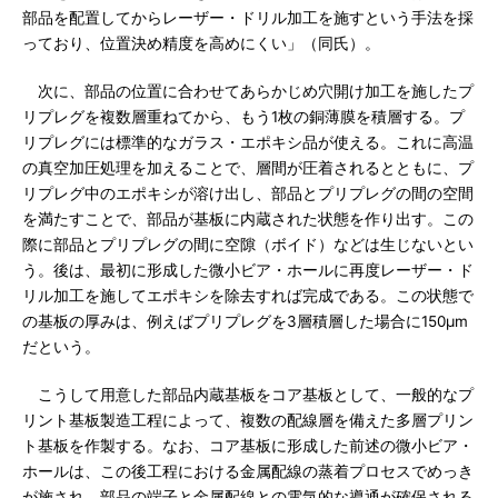
部品を配置してからレーザー・ドリル加工を施すという手法を採
っており、位置決め精度を高めにくい」（同氏）。
次に、部品の位置に合わせてあらかじめ穴開け加工を施したプ
リプレグを複数層重ねてから、もう1枚の銅薄膜を積層する。プ
リプレグには標準的なガラス・エポキシ品が使える。これに高温
の真空加圧処理を加えることで、層間が圧着されるとともに、プ
リプレグ中のエポキシが溶け出し、部品とプリプレグの間の空間
を満たすことで、部品が基板に内蔵された状態を作り出す。この
際に部品とプリプレグの間に空隙（ボイド）などは生じないとい
う。後は、最初に形成した微小ビア・ホールに再度レーザー・ド
リル加工を施してエポキシを除去すれば完成である。この状態で
の基板の厚みは、例えばプリプレグを3層積層した場合に150μm
だという。
こうして用意した部品内蔵基板をコア基板として、一般的なプ
リント基板製造工程によって、複数の配線層を備えた多層プリン
ト基板を作製する。なお、コア基板に形成した前述の微小ビア・
ホールは、この後工程における金属配線の蒸着プロセスでめっき
が施され、部品の端子と金属配線との電気的な導通が確保される