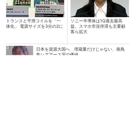
トランスと平滑コイルを「一
ソニー半導体は1Q過去最高
体化」 電源サイズを3分の2に
益、スマホ市況停滞も主要顧
客ら拡大
日本を資源大国へ 埋蔵量だけじゃない、南鳥
島レアアース泥の価値
三菱電機、第5世代SiC MOSFETの核 オン抵
抗25％減の独自構造
マイクロン、AI需要で広島工場増強へ起工式
1.5兆円投資