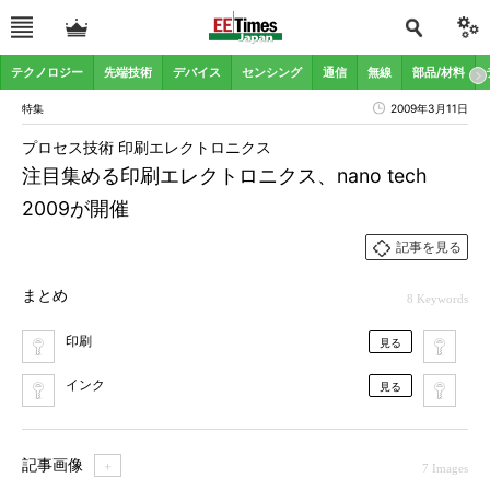
テクノロジー
先端技術
デバイス
センシング
通信
無線
部品/材料
特集
2009年3月11日
プロセス技術 印刷エレクトロニクス
注目集める印刷エレクトロニクス、nano tech
2009が開催
記事を見る
まとめ
8 Keywords
印刷
イ
見る
インク
N
見る
記事画像
＋
7 Images