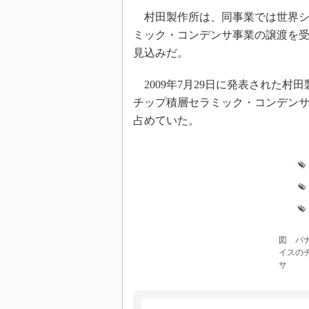
光伝送技
村田製作所は、同事業では世界シェ
“異端児
ミック・コンデンサ事業の譲渡を
改革、執
見込みだ。
イノベー
JASA発
2009年7月29日に発表された村田
IHSア
チップ積層セラミック・コンデンサ
占めていた。
「英語に
ための新
図 パ
イスの
サ