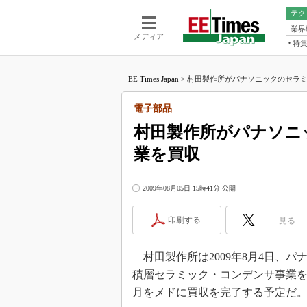
テク
業界
電池／エネル
ア
メディア
特
メ
福田昭の
LS
EE Times Japan
>
村田製作所がパナソニックのセラミッ
福田昭の
マ
湯之上隆
電子部品
FP
大山聡の
村田製作所がパナソニ
大原雄介
業を買収
ック
リタイア
学漂流記
2009年08月05日 15時41分 公開
世界を「
印刷する
見る
踊るバズワ
Buzzwo
村田製作所は2009年8月4日、パ
この10
で起こる
積層セラミック・コンデンサ事業を
製品分解
月をメドに買収を完了する予定だ