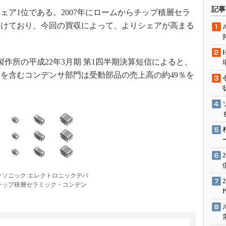
術を知る
記事
ア1位である。2007年にロームからチップ積層セラ
エンジニア”が仕掛けた社内
受けており、今回の買収によって、よりシェアが高まる
念の180日
ションは日本を救うのか
IoT通信
製作所の平成22年3月期 第1四半期決算短信によると、
ナリスト「未来展望」
を含むコンデンサ部門は受動部品の売上高の約49％を
愛されないエンジニア」の
行動論
ナソニック エレクトロニックデバ
チップ積層セラミック・コンデン