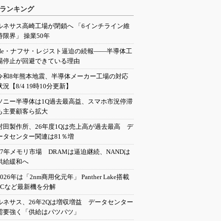
ランキング
ルネサス高崎工場が閉鎖へ 「6インチライン維
持限界」 操業50年
He・ナフサ・レジスト逼迫の続報――半導体工
場停止が回避できている理由
令和8年熊本地震、半導体メーカー工場の対応
状況【8/4 19時10分更新】
ソニー半導体は1Q過去最高益、スマホ市況停滞
も主要顧客ら拡大
村田製作所、26年度1Qは売上高が過去最高 デ
ータセンター関連は81％増
27年メモリ市場 DRAMは逼迫継続、NANDは
供給緩和へ
2026年は「2nm商用化元年」 Panther Lake搭載
PCなど最新機を分解
ルネサス、26年2Qは増収増益 データセンター
需要強く「供給はパツパツ」