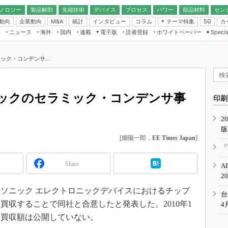
ノロジー
製品解剖
先端技術
デバイス
プロセス
パワー
部品材料
セン
動向
企業動向
統計
インタビュー
コラム
テーマ特集
カ
M&A
5G
ギー
ナログ
無線
集
ニュース
海外
国内
連載
電子版
読者登録
ホワイトペーパー
Specia
フィジカルAI
IoT・エッジコ
モリ
EXPO
Microchip情報
ストレージ通信
EE Times Japan×EDN Japan統合電
エッジAI
子版
I
SEMICON Japan
ク・コンデンサ...
デバイス通信
パワーエレクトロニクス
電子ブックレット
イコン
CEATEC
のナノフォーカス
半導体後工程
GA
EdgeTech＋
業界スコープ
ックのセラミック・コンデンサ事
読者調査（EE Times Research）
印刷
TECHNO-FRONT
のエレ・組み込みプレイバ
カーボンニュートラル
2
人とくるま展
版
IoT
直前エンジニアの社会人大
[畑陽一郎，
EE Times Japan
]
電源設計（EDN Japan）
「
数字」で回してみよう
エレクトロニクス入門（EDN
Share
A
Japan）
ード ～Behind the
2
rd
ナソニック エレクトロニックデバイスにおけるチップ
年で起こったこと、次の10年
台
こと
買収することで同社と合意したと発表した。2010年1
4
で探るアジアの新トレンド
。買収額は公開していない。