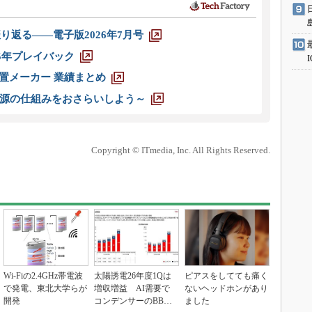
り返る――電子版2026年7月号
025年プレイバック
装置メーカー 業績まとめ
源の仕組みをおさらいしよう～
Copyright © ITmedia, Inc. All Rights Reserved.
Wi-Fiの2.4GHz帯電波
太陽誘電26年度1Qは
ピアスをしてても痛く
で発電、東北大学らが
増収増益 AI需要で
ないヘッドホンがあり
開発
コンデンサーのBBレ
ました