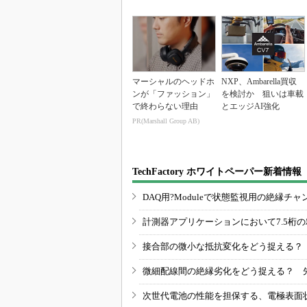
連は81％増
要に」
マーシャルのヘッドホ
NXP、Ambarella買収
ンが「ファッション」
を検討か 狙いは車載
で終わらない理由
とエッジAI強化
PR(Marshall Group AB)
TechFactory ホワイトペーパー新着情報
DAQ用?Moduleで状態監視用の絶縁
計測器アプリケーションにおいて7.5桁
接合部の微小な抵抗変化をどう捉える？
微細配線間の絶縁劣化をどう捉える？ 
次世代電池の性能を担保する、電極表面