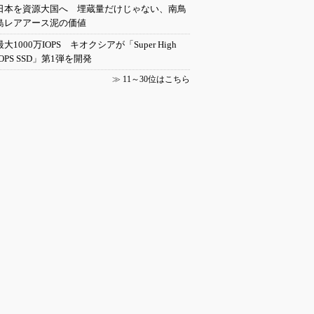
日本を資源大国へ 埋蔵量だけじゃない、南鳥
島レアアース泥の価値
最大1000万IOPS キオクシアが「Super High
IOPS SSD」第1弾を開発
≫
11～30位はこちら