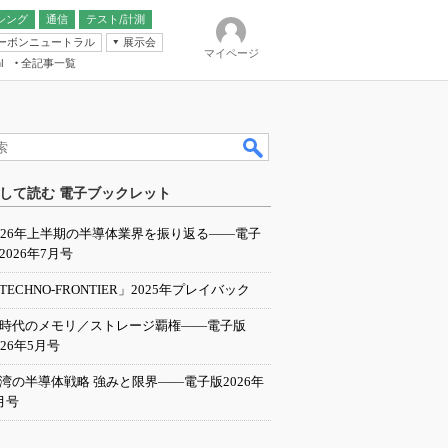
シング
通信
テスト/計測
ーボンニュートラル
展示会
マイページ
全記事一覧
l
ンピューティング
して読む 電子ブックレット
IER
026年上半期の半導体業界を振り返る――電子
2026年7月号
TECHNO-FRONTIER」2025年プレイバック
I時代のメモリ／ストレージ覇権――電子版
026年5月号
湾の半導体戦略 強みと限界――電子版2026年
月号