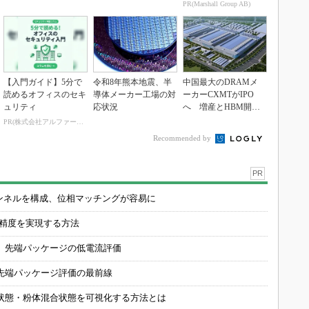
シオ1.72に
PR(Marshall Group AB)
【入門ガイド】5分で
令和8年熊本地震、半
中国最大のDRAMメ
読めるオフィスのセキ
導体メーカー工場の対
ーカーCXMTがIPO
ュリティ
応状況
へ 増産とHBM開発
で存在感
PR(株式会社アルファーテクノ)
Recommended by
PR
チャンネルを構成、位相マッチングが容易に
の精度を実現する方法
 先端パッケージの低電流評価
先端パッケージ評価の最前線
状態・粉体混合状態を可視化する方法とは