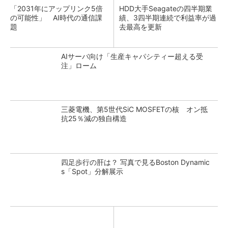
「2031年にアップリンク5倍
HDD大手Seagateの四半期業
の可能性」 AI時代の通信課
績、3四半期連続で利益率が過
題
去最高を更新
AIサーバ向け「生産キャパシティー超える受
注」ローム
三菱電機、第5世代SiC MOSFETの核 オン抵
抗25％減の独自構造
四足歩行の肝は？ 写真で見るBoston Dynamic
s「Spot」分解展示