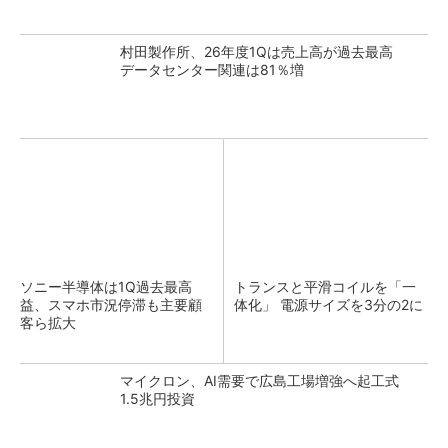
村田製作所、26年度1Qは売上高が過去最高
データセンター関連は81％増
ソニー半導体は1Q過去最高
トランスと平滑コイルを「一
益、スマホ市況停滞も主要顧
体化」 電源サイズを3分の2に
客ら拡大
マイクロン、AI需要で広島工場増強へ起工式
1.5兆円投資