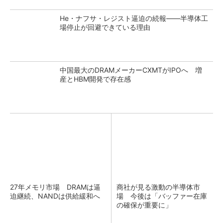
He・ナフサ・レジスト逼迫の続報――半導体工
場停止が回避できている理由
中国最大のDRAMメーカーCXMTがIPOへ 増
産とHBM開発で存在感
27年メモリ市場 DRAMは逼
商社が見る激動の半導体市
迫継続、NANDは供給緩和へ
場 今後は「バッファー在庫
の確保が重要に」