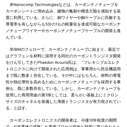
米Nanocomp Technologiesなどは、カーボンナノチューブを
カーボンシートに埋め込み、建物の亀裂や構造欠陥を感知する装
置に利用している。さらに、銅ワイヤーや銅ケーブルに匹敵する
導電率を有しながらも5分の1もの軽量化を達成可能なカーボンナ
ノチューブワイヤーやカーボンナノチューブケーブルの開発も進
んでいる。
米IBMのフェローで、カーボンナノチューブに始まり、最近で
はグラフェンを材料に採用する同社のカーボントランジスタ開発
をけん引してきたPhaedon Avouris氏は、「フレキシブルエレク
トロニクスに向けて開発された応用例は、軍事用から民生機器用
まで既に数多く存在している。その中にはもちろん、材料の導電
性や熱伝導性を高めるためにカーボンナノチューブを採用する事
例も、既に多数存在している。しかし、カーボンナノチューブを
使用した商用用途の第1弾としては、柔らかい基板上にミクロン
サイズのチャネルを装備した薄膜トランジスタが有力視されてい
る」と話す。
カーボンエレクトロニクスの開発者は、今後10年程度の期間
で、Si半導体の成熟した製造プロセス技術と対等に渡り合おうと