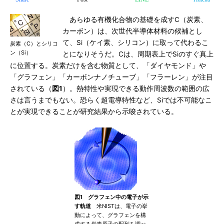
あらゆる有機化合物の基礎を成すC（炭素、
カーボン）は、次世代半導体材料の候補とし
て、Si（ケイ素、シリコン）に取って代わるこ
炭素（C）とシリコ
ン（Si）
とになりそうだ。Cは、周期表上でSiのすぐ真上
に位置する。炭素だけを含む物質として、「ダイヤモンド」や
「グラフェン」「カーボンナノチューブ」「フラーレン」が注目
されている（
図1
）。熱特性や実現できる動作周波数の範囲の広
さは言うまでもない。恐らく超電導特性など、Siでは不可能なこ
とが実現できることが研究結果から示唆されている。
図1 グラフェン中の電子が示
す軌道
米NISTは、電子の挙
動によって、グラフェンを構