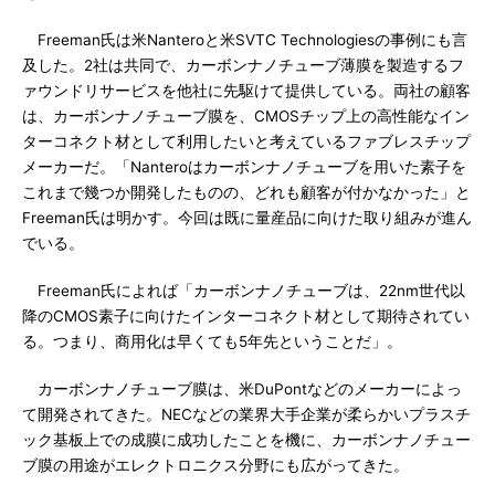
Freeman氏は米Nanteroと米SVTC Technologiesの事例にも言
及した。2社は共同で、カーボンナノチューブ薄膜を製造するフ
ァウンドリサービスを他社に先駆けて提供している。両社の顧客
は、カーボンナノチューブ膜を、CMOSチップ上の高性能なイン
ターコネクト材として利用したいと考えているファブレスチップ
メーカーだ。「Nanteroはカーボンナノチューブを用いた素子を
これまで幾つか開発したものの、どれも顧客が付かなかった」と
Freeman氏は明かす。今回は既に量産品に向けた取り組みが進ん
でいる。
Freeman氏によれば「カーボンナノチューブは、22nm世代以
降のCMOS素子に向けたインターコネクト材として期待されてい
る。つまり、商用化は早くても5年先ということだ」。
カーボンナノチューブ膜は、米DuPontなどのメーカーによっ
て開発されてきた。NECなどの業界大手企業が柔らかいプラスチ
ック基板上での成膜に成功したことを機に、カーボンナノチュー
ブ膜の用途がエレクトロニクス分野にも広がってきた。