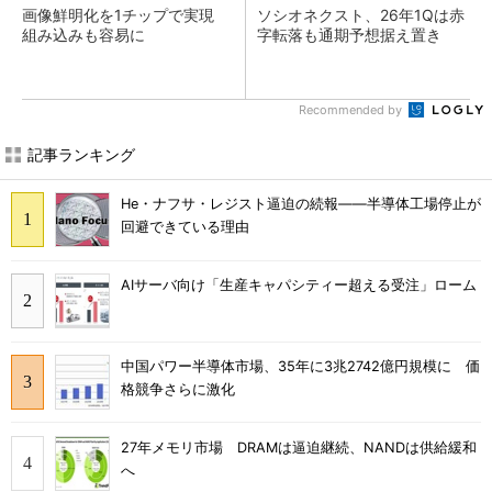
画像鮮明化を1チップで実現
ソシオネクスト、26年1Qは赤
組み込みも容易に
字転落も通期予想据え置き
Recommended by
記事ランキング
He・ナフサ・レジスト逼迫の続報――半導体工場停止が
回避できている理由
AIサーバ向け「生産キャパシティー超える受注」ローム
中国パワー半導体市場、35年に3兆2742億円規模に 価
格競争さらに激化
27年メモリ市場 DRAMは逼迫継続、NANDは供給緩和
へ