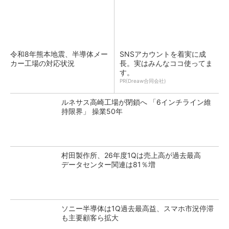
令和8年熊本地震、半導体メー
SNSアカウントを着実に成
カー工場の対応状況
長。実はみんなココ使ってま
す。
PR(Dreaw合同会社)
ルネサス高崎工場が閉鎖へ 「6インチライン維
持限界」 操業50年
村田製作所、26年度1Qは売上高が過去最高
データセンター関連は81％増
ソニー半導体は1Q過去最高益、スマホ市況停滞
も主要顧客ら拡大