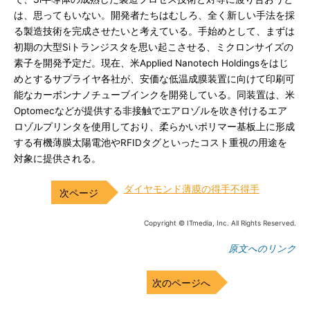
は、思ってもいない。開発者たちはむしろ、全く新しい手法を採
る製造技術を完成させたいと考えている。手始めとして、まずは
初期の大型Siトランジスタを思い起こさせる、ミクロンサイズの
素子を開発予定だ。現在、米Applied Nanotech Holdingsをはじ
めとするサプライヤ各社が、安価な低温成膜装置に向けて印刷可
能なカーボンナノチューブインクを開発している。同装置は、米
Optomecなどが提供する非接触でエアロゾルを吹き付けるエア
ロゾルプリンタを使用しており、柔らかいポリマー基板上に形成
する有機薄膜太陽電池やRFIDタグといったコスト重視の用途を
対象に提供される。
ダイヤモンド薄膜の得手不得手
Copyright © ITmedia, Inc. All Rights Reserved.
原文へのリンク
次のページへ