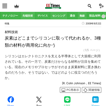
テクノロジー
先端技術
デバイス
センシング
通信
無線
部品/材料
特集
2009年9月2日
材料技術
炭素はどこまでシリコンに取って代われるか、3種
類の材料が商用化に向かう
（1/5 ページ）
シリコンはエレクトロニクスを支える半導体として大規模に利用
されている。その一方で、炭素だけからなる材料が注目を集めて
いる。現在のメモリやプロセッサがそのまま炭素材料に置き換わ
るのだろうか。そうではない。ではどのように役立つのだろう
か。
[R. Colin Johnson，EE Times]
PC用表示
関連情報
Share
Post
LINE
Hatena