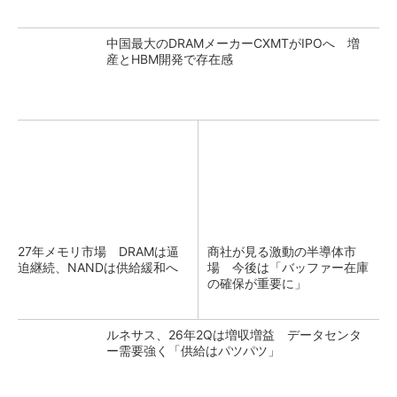
中国最大のDRAMメーカーCXMTがIPOへ 増
産とHBM開発で存在感
27年メモリ市場 DRAMは逼
商社が見る激動の半導体市
迫継続、NANDは供給緩和へ
場 今後は「バッファー在庫
の確保が重要に」
ルネサス、26年2Qは増収増益 データセンタ
ー需要強く「供給はパツパツ」