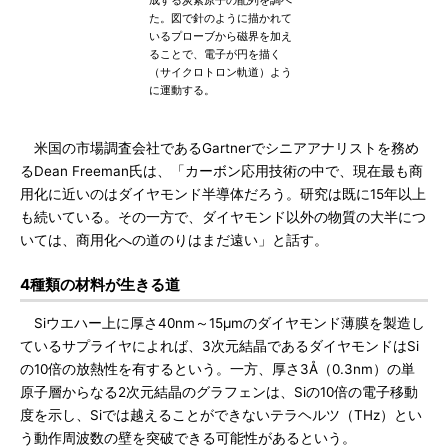
成する炭素原子の配列を調べ
た。図で針のように描かれて
いるプローブから磁界を加え
ることで、電子が円を描く
（サイクロトロン軌道）よう
に運動する。
米国の市場調査会社であるGartnerでシニアアナリストを務め
るDean Freeman氏は、「カーボン応用技術の中で、現在最も商
用化に近いのはダイヤモンド半導体だろう。研究は既に15年以上
も続いている。その一方で、ダイヤモンド以外の物質の大半につ
いては、商用化への道のりはまだ遠い」と話す。
4種類の材料が生きる道
Siウエハー上に厚さ40nm～15μmのダイヤモンド薄膜を製造し
ているサプライヤによれば、3次元結晶であるダイヤモンドはSi
の10倍の放熱性を有するという。一方、厚さ3Å（0.3nm）の単
原子層からなる2次元結晶のグラフェンは、Siの10倍の電子移動
度を示し、Siでは越えることができないテラヘルツ（THz）とい
う動作周波数の壁を突破できる可能性があるという。