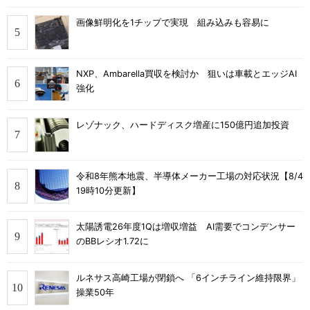
画像鮮明化を1チップで実現 組み込みも容易に
NXP、Ambarella買収を検討か 狙いは車載とエッジAI
強化
レゾナック、ハードディスク増産に150億円追加投資
令和8年熊本地震、半導体メーカー工場の対応状況【8/4
19時10分更新】
太陽誘電26年度1Qは増収増益 AI需要でコンデンサー
のBBレシオ1.72に
ルネサス高崎工場が閉鎖へ 「6インチライン維持限界」
操業50年