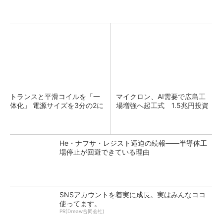
トランスと平滑コイルを「一
マイクロン、AI需要で広島工
体化」 電源サイズを3分の2に
場増強へ起工式 1.5兆円投資
He・ナフサ・レジスト逼迫の続報――半導体工
場停止が回避できている理由
SNSアカウントを着実に成長。実はみんなココ
使ってます。
PR(Dreaw合同会社)