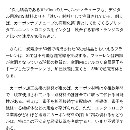
1次元結晶である直径1nmのカーボンナノチューブも、デジタ
ル用途のSi材料よりも「速い」材料として注目されている。例え
ば、カーボンナノチューブの商用化第1弾として出てくるプリン
タブルエレクトロニクス用インクは、競合する有機トランジスタ
と比べて速度が10倍も速い。
さらに、炭素原子60個で構成された0次元結晶ともいえるフラ
ーレンは、Siでは不可能な超電導を実現する。フラーレンは内部
が空洞となっている球状の物質だ。空洞内にアルカリ金属原子を
ドープしたフラーレンは、加圧状態に置くと、38Kで超電導体と
なる。
カーボン加工技術の開発が進めば、カーボン材料は今後数年間
で、現在使用されている回路材料のほぼ全てに取って代わる可能
性がある。例えば、素子を相互接続する配線や、半導体、素子を
絶縁する絶縁体などの用途が挙げられる。ただ、エレクトロニク
ス業界がどれほど迅速にカーボン材料の採用に踏み切れるかどう
かは、特にこの不安定な経済状況を考慮すると、いまだ不透明で
ある。