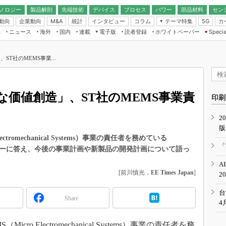
ノロジー
製品解剖
先端技術
デバイス
プロセス
パワー
部品材料
セン
動向
企業動向
統計
インタビュー
コラム
テーマ特集
カ
M&A
5G
ギー
ナログ
無線
集
ニュース
海外
国内
連載
電子版
読者登録
ホワイトペーパー
Specia
フィジカルAI
IoT・エッジコ
モリ
EXPO
Microchip情報
ストレージ通信
EE Times Japan×EDN Japan統合電
エッジAI
子版
I
SEMICON Japan
T社のMEMS事業...
デバイス通信
パワーエレクトロニクス
電子ブックレット
イコン
CEATEC
のナノフォーカス
半導体後工程
GA
EdgeTech＋
業界スコープ
価値創造」、ST社のMEMS事業責
読者調査（EE Times Research）
印刷
TECHNO-FRONT
のエレ・組み込みプレイバ
カーボンニュートラル
2
人とくるま展
版
IoT
直前エンジニアの社会人大
 Electromechanical Systems）事業の責任者を務めている
電源設計（EDN Japan）
「
インタビューに答え、今後の事業計画や新製品の開発計画について語っ
数字」で回してみよう
エレクトロニクス入門（EDN
A
Japan）
ード ～Behind the
[前川慎光，
EE Times Japan
]
2
rd
年で起こったこと、次の10年
台
Share
こと
4
で探るアジアの新トレンド
（Micro Electromechanical Systems）事業の責任者を務