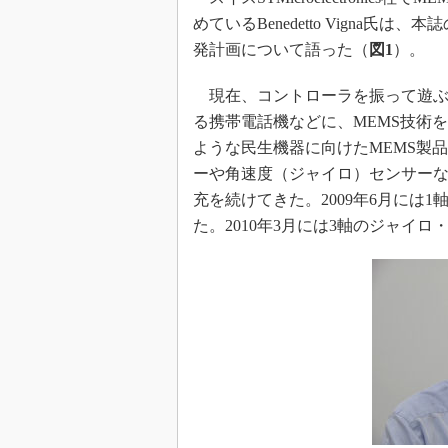
光伝送技
めているBenedetto Vigna
“異端児
発計画について語った（
図1
）。
改革、執
イノベー
現在、コントローラを振って遊ぶ
JASA発
る携帯電話機などに、MEMS技術
ような民生機器に向けたMEMS製
IHSア
ーや角速度（ジャイロ）センサーな
「英語に
ための新
充を続けてきた。2009年6月には
た。2010年3月には3軸のジャイ