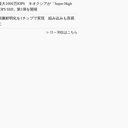
最大1000万IOPS キオクシアが「Super High
IOPS SSD」第1弾を開発
画像鮮明化を1チップで実現 組み込みも容易
に
≫
11～30位はこちら