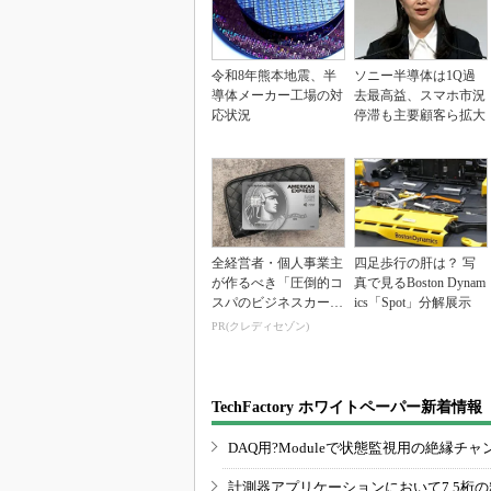
令和8年熊本地震、半
ソニー半導体は1Q過
導体メーカー工場の対
去最高益、スマホ市況
応状況
停滞も主要顧客ら拡大
全経営者・個人事業主
四足歩行の肝は？ 写
が作るべき「圧倒的コ
真で見るBoston Dynam
スパのビジネスカー
ics「Spot」分解展示
ド」
PR(クレディセゾン)
TechFactory ホワイトペーパー新着情報
DAQ用?Moduleで状態監視用の絶縁
計測器アプリケーションにおいて7.5桁