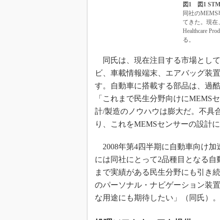
図1 図1 STMic
同社のMEM
てきた。現在、Gro
Healthcare Pr
る。
同氏は、現在注目する市場として
ビ、車載情報端末、エアバッグ装
す。自動車に搭載する部品は、過
「これまで民生分野向けにMEMS
計/製造のノウハウは膨大だ。不具
り、これをMEMSセンサーの設計
2008年第4四半期に自動車向け加
には同社にとって2品種目となる自
まで実績がある民生分野にも引き
のパーソナル・ナビゲーション装置
な用途にも期待したい」（同氏）