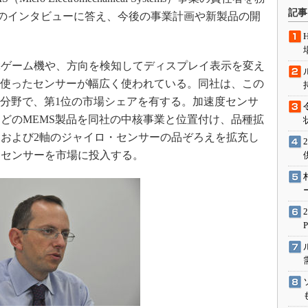
術を知る
記事
氏は、本誌のインタビューに答え、今後の事業計画や新製品の開
エンジニア”が仕掛けた社内
念の180日
ションは日本を救うのか
ゲーム機や、方向を検知してディスプレイ表示を変え
IoT通信
を使ったセンサーが幅広く使われている。同社は、この
品分野で、第1位の市場シェアを有する。加速度センサ
ナリスト「未来展望」
どのMEMS製品を同社の中核事業と位置付け、品種拡
愛されないエンジニア」の
行動論
1軸および2軸のジャイロ・センサーの品ぞろえを拡充し
ロ・センサーを市場に投入する。