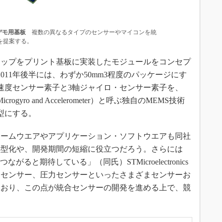
デモ用基板
複数の異なるタイプのセンサーやマイコンを統
を提案する。
ップをプリント基板に実装したモジュールをコンセプ
2011年後半には、わずか50mm3程度のパッケージにす
速度センサー素子と3軸ジャイロ・センサー素子を、
for Microgyro and Accelerometer）と呼ぶ独自のMEMS技術
型にする。
ームウエアやアプリケーション・ソフトウエアも同社
小型化や、開発期間の短縮に役立つだろう。さらには
ると期待している」（同氏）STMicroelectronics
・センサー、圧力センサーといったさまざまセンサーお
ており、この点が統合センサーの開発を進める上で、競