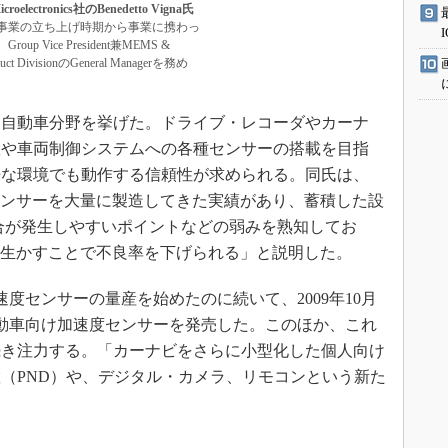
roelectronics社のBenedetto Vigna氏
S事業の立ち上げ時期から事業に携わっ
up Vice President兼MEMS &
oduct DivisionのGeneral Managerを務め
自動車分野を挙げた。ドライブ・レコーダやカーナ
置や車両制御システムへの各種センサーの搭載を目指
酷な環境でも動作する信頼性が求められる。同氏は、
センサーを大量に製造してきた実績があり、蓄積した設
合が発生しやすいポイントなどの弱みを熟知してお
に生かすことで不良率を下げられる」と説明した。
速度センサーの量産を始めたのに続いて、2009年10月
動車向け加速度センサーを発売した。このほか、これ
続き注力する。「カーナビをさらに小型化した個人向け
（PND）や、デジタル・カメラ、リモコンという新た
。