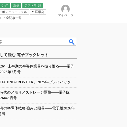
シング
通信
テスト/計測
ーボンニュートラル
展示会
マイページ
全記事一覧
l
ンピューティング
して読む 電子ブックレット
IER
026年上半期の半導体業界を振り返る――電子
2026年7月号
TECHNO-FRONTIER」2025年プレイバック
I時代のメモリ／ストレージ覇権――電子版
026年5月号
湾の半導体戦略 強みと限界――電子版2026年
月号