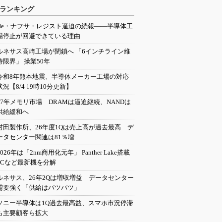
ランキング
He・ナフサ・レジスト逼迫の続報――半導体工
場停止が回避できている理由
ルネサス高崎工場が閉鎖へ 「6インチライン維
持限界」 操業50年
令和8年熊本地震、半導体メーカー工場の対応
状況【8/4 19時10分更新】
27年メモリ市場 DRAMは逼迫継続、NANDは
供給緩和へ
村田製作所、26年度1Qは売上高が過去最高 デ
ータセンター関連は81％増
2026年は「2nm商用化元年」 Panther Lake搭載
PCなど最新機を分解
ルネサス、26年2Qは増収増益 データセンター
需要強く「供給はパツパツ」
ソニー半導体は1Q過去最高益、スマホ市況停滞
も主要顧客ら拡大