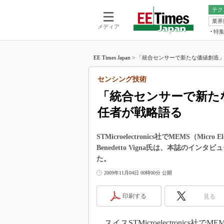
テク
業界
電池／エネル
ア
メディア
特
メ
福田昭の
LS
EE Times Japan
>
「統合センサーで新たな価値創造」、S
福田昭の
マ
湯之上隆
センシング技術
FP
大山聡の
「統合センサーで新たな
大原雄介
任者が戦略語る
ック
リタイア
学漂流記
STMicroelectronics社でMEMS（Micro
Benedetto Vigna氏は、本誌の
世界を「
た。
踊るバズワ
2009年11月04日 00時00分 公開
Buzzwo
この10
印刷する
見る
で起こる
製品分解
スイスSTMicroelectronics社でMEMS