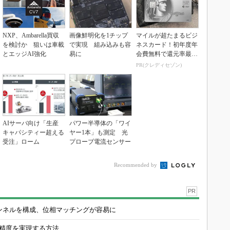
NXP、Ambarella買収
画像鮮明化を1チップ
マイルが超たまるビジ
を検討か 狙いは車載
で実現 組み込みも容
ネスカード！初年度年
とエッジAI強化
易に
会費無料で還元率最大
1.125%
PR(クレディセゾン)
AIサーバ向け「生産
パワー半導体の「ワイ
キャパシティー超える
ヤー1本」も測定 光
受注」ローム
プローブ電流センサー
Recommended by
PR
チャンネルを構成、位相マッチングが容易に
の精度を実現する方法