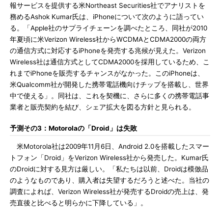
報サービスを提供する米Northeast Securities社でアナリストを
務めるAshok Kumar氏は、iPhoneについて次のように語ってい
る。「Apple社のサプライチェーンを調べたところ、同社が2010
年夏頃に米Verizon Wireless社からWCDMAとCDMA2000の両方
の通信方式に対応するiPhoneを発売する兆候が見えた。Verizon
Wireless社は通信方式としてCDMA2000を採用しているため、こ
れまでiPhoneを販売するチャンスがなかった。このiPhoneは、
米Qualcomm社が開発した携帯電話機向けチップを搭載し、世界
中で使える」。同社は、これを契機に、さらに多くの携帯電話事
業者と販売契約を結び、シェア拡大を図る方針と見られる。
予測その3：Motorolaの「Droid」は失敗
米Motorola社は2009年11月6日、Android 2.0を搭載したスマー
トフォン「Droid」をVerizon Wireless社から発売した。Kumar氏
のDroidに対する見方は厳しい。「私たちは以前、Droidは模倣品
のようなものであり、購入者は失望するだろうと述べた。当社の
調査によれば、Verizon Wireless社が発売するDroidの売上は、発
売直後と比べると明らかに下降している」。