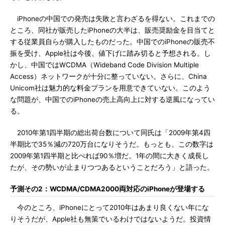
iPhoneの中国での発売は失敗と言わざるを得ない。これまでの
ところ、同社が販売したiPhoneの大半は、販売奨励金を目当てと
する従業員自らが購入したものだった。中国でのiPhoneの販売不
振を受け、Apple社は今後、値下げに踏み切ると予想される。し
かし、中国ではWCDMA（Wideband Code Division Multiple
Access）ネットワークが十分に整っていない。さらに、China
Unicom社は魅力的な料金プランを用意できていない。このよう
な問題が、中国でのiPhoneの売上高向上に対する逆風になってい
る。
2010年第1四半期の総出荷台数について同氏は「2009年第4四
半期比で35％減の720万台になりそうだ。もっとも、この数字は
2009年第1四半期と比べれば90％増だ。1年の間に大きく成長し
たが、その勢いが止まりつつあるということだろう」と語った。
予測その2：WCDMA/CDMA2000両対応のiPhoneが登場する
今のところ、iPhoneにとって2010年はあまり良くない年にな
りそうだが、Apple社も無策でいるわけではないようだ。投資情