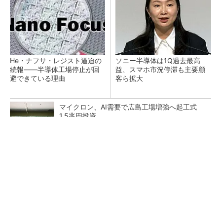
He・ナフサ・レジスト逼迫の
ソニー半導体は1Q過去最高
続報――半導体工場停止が回
益、スマホ市況停滞も主要顧
避できている理由
客ら拡大
マイクロン、AI需要で広島工場増強へ起工式
1.5兆円投資
27年メモリ市場 DRAMは逼迫継続、NANDは
供給緩和へ
中国最大のDRAMメーカーCXMTがIPOへ 増
産とHBM開発で存在感