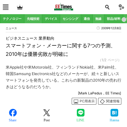
テクノロジー
先端技術
デバイス
センシング
通信
無線
部品/材料
ニュース
2009年12月8日
ビジネスニュース 業界動向
スマートフォン・メーカーに関する7つの予測、
2010年は優勝劣敗が明確に
（1/2 ページ）
米Apple社や米Motorola社、フィンランドNokia社、米Palm社、
韓国Samsung Electronics社などのメーカーが、続々と新しいス
マートフォンを発売している。これらの新製品の2010年の売れ行
きはどうなるのだろうか。
[Mark LaPedus，EE Times]
PC用表示
関連情報
Share
Post
LINE
Hatena