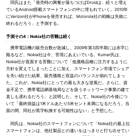
同氏はまた「発売時の興奮が落ちつけばDroidは、続々と増え
ているAndroid搭載スマートフォンの中に埋もれていく。2010年
にVerizon社がiPhoneを発売すれば、Motorola社の戦略は失敗に
終わるだろう」と予測する。
予測その4：Nokia社の苦難は続く
携帯電話機の販売台数が急減し、2009年第3四半期には赤字に
陥るなど、Nokia社は今、苦境にあえいでいる。Kumar氏は、
Nokia社が直面する苦難について「低価格品種に注力するように
方針を変えてしまったことに加え、スマートフォン市場でシェア
を失い続けた結果、販売価格と収益のバランスが崩れてしまっ
た。これが、Nokia社にとっての最も大きな逆風だ。さらに、資
金不足で、携帯電話網基地局などを扱うネットワーク事業の建て
直しも遅れるだろう」と説明した。そして、Nokia社の今後につ
いて「最終損益は1米ドルあたり5米セント未満になるだろう。当
面の間、同社が黒字転換する可能性はない」と予想した。
同氏は、Nokia社のスマートフォンについて「Nokia社の最上位
スマートフォンは、他社製品との違いをはっきりと打ち出せてい