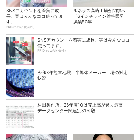
SNSアカウントを着実に成
ルネサス高崎工場が閉鎖へ
長。実はみんなココ使ってま
「6インチライン維持限界」
す。
操業50年
PR(Dreaw合同会社)
SNSアカウントを着実に成長。実はみんなココ
使ってます。
PR(Dreaw合同会社)
令和8年熊本地震、半導体メーカー工場の対応
状況
村田製作所、26年度1Qは売上高が過去最高
データセンター関連は81％増