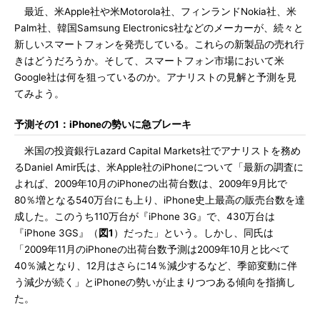
最近、米Apple社や米Motorola社、フィンランドNokia社、米
Palm社、韓国Samsung Electronics社などのメーカーが、続々と
新しいスマートフォンを発売している。これらの新製品の売れ行
きはどうだろうか。そして、スマートフォン市場において米
Google社は何を狙っているのか。アナリストの見解と予測を見
てみよう。
予測その1：iPhoneの勢いに急ブレーキ
米国の投資銀行Lazard Capital Markets社でアナリストを務め
るDaniel Amir氏は、米Apple社のiPhoneについて「最新の調査に
よれば、2009年10月のiPhoneの出荷台数は、2009年9月比で
80％増となる540万台にも上り、iPhone史上最高の販売台数を達
成した。このうち110万台が『iPhone 3G』で、430万台は
『iPhone 3GS』（
図1
）だった」という。しかし、同氏は
「2009年11月のiPhoneの出荷台数予測は2009年10月と比べて
40％減となり、12月はさらに14％減少するなど、季節変動に伴
う減少が続く」とiPhoneの勢いが止まりつつある傾向を指摘し
た。