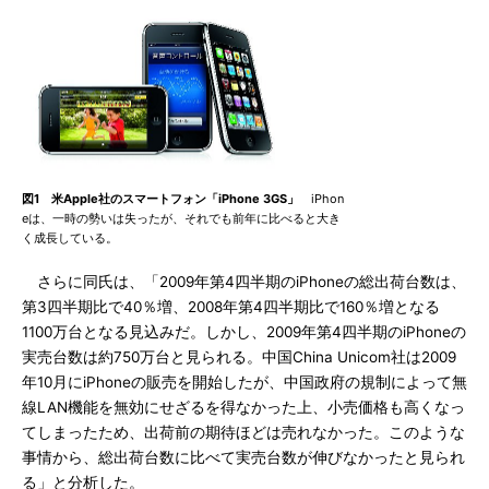
図1 米Apple社のスマートフォン「iPhone 3GS」
iPhon
eは、一時の勢いは失ったが、それでも前年に比べると大き
く成長している。
さらに同氏は、「2009年第4四半期のiPhoneの総出荷台数は、
第3四半期比で40％増、2008年第4四半期比で160％増となる
1100万台となる見込みだ。しかし、2009年第4四半期のiPhoneの
実売台数は約750万台と見られる。中国China Unicom社は2009
年10月にiPhoneの販売を開始したが、中国政府の規制によって無
線LAN機能を無効にせざるを得なかった上、小売価格も高くなっ
てしまったため、出荷前の期待ほどは売れなかった。このような
事情から、総出荷台数に比べて実売台数が伸びなかったと見られ
る」と分析した。