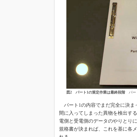
図2 パート1の策定作業は最終段階
パート
パート1の内容でまだ完全に決ま
間に入ってしまった異物を検出す
電側と受電側のデータのやりとり
規格書が決まれば、これを基に各
れる。