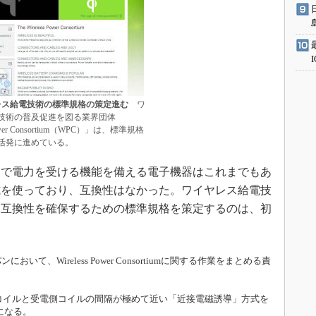
レス給電技術の標準規格の策定進む
ワ
技術の普及促進を図る業界団体
Power Consortium（WPC）」は、標準規格
活発に進めている。
で電力を受ける機能を備える電子機器はこれまでもあ
式を使っており、互換性はなかった。ワイヤレス給電技
て互換性を確保するための標準規格を策定するのは、初
て、Wireless Power Consortiumに関する作業をまとめる責
側コイルと受電側コイルの間隔が極めて近い「近接電磁誘導」方式を
になる。