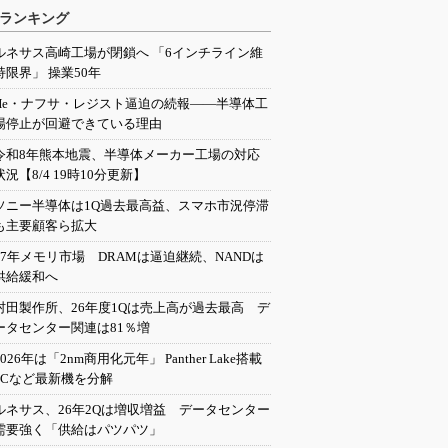
ランキング
ルネサス高崎工場が閉鎖へ 「6インチライン維
持限界」 操業50年
He・ナフサ・レジスト逼迫の続報――半導体工
場停止が回避できている理由
令和8年熊本地震、半導体メーカー工場の対応
状況【8/4 19時10分更新】
ソニー半導体は1Q過去最高益、スマホ市況停滞
も主要顧客ら拡大
27年メモリ市場 DRAMは逼迫継続、NANDは
供給緩和へ
村田製作所、26年度1Qは売上高が過去最高 デ
ータセンター関連は81％増
2026年は「2nm商用化元年」 Panther Lake搭載
PCなど最新機を分解
ルネサス、26年2Qは増収増益 データセンター
需要強く「供給はパツパツ」