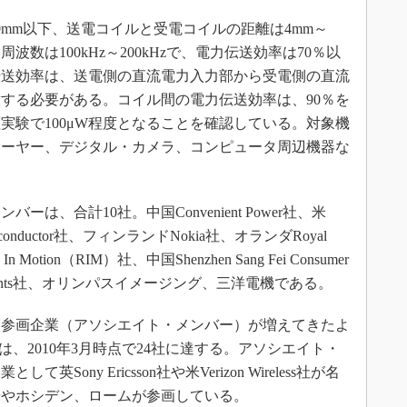
mm以下、送電コイルと受電コイルの距離は4mm～
数は100kHz～200kHzで、電力伝送効率は70％以
伝送効率は、送電側の直流電力入力部から受電側の直流
する必要がある。コイル間の電力伝送効率は、90％を
実験で100μW程度となることを確認している。対象機
レーヤー、デジタル・カメラ、コンピュータ周辺機器な
、合計10社。中国Convenient Power社、米
l Semiconductor社、フィンランドNokia社、オランダRoyal
ch In Motion（RIM）社、中国Shenzhen Sang Fei Consumer
 Instruments社、オリンパスイメージング、三洋電機である。
参画企業（アソシエイト・メンバー）が増えてきたよ
は、2010年3月時点で24社に達する。アソシエイト・
ony Ericsson社や米Verizon Wireless社が名
光やホシデン、ロームが参画している。