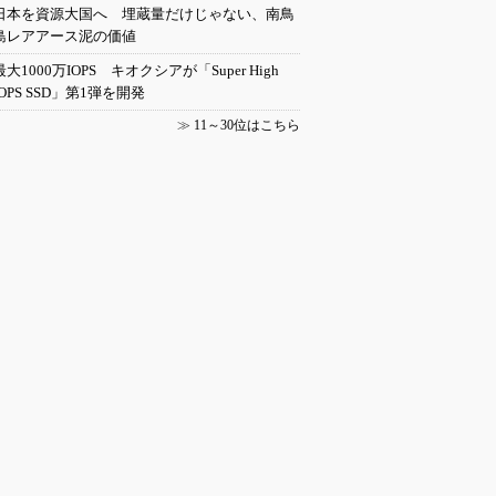
日本を資源大国へ 埋蔵量だけじゃない、南鳥
島レアアース泥の価値
最大1000万IOPS キオクシアが「Super High
IOPS SSD」第1弾を開発
≫
11～30位はこちら