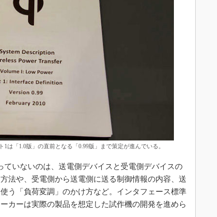
1は「1.0版」の直前となる「0.99版」まで策定が進んでいる。
っていないのは、送電側デバイスと受電側デバイスの
る方法や、受電側から送電側に送る制御情報の内容、送
に使う「負荷変調」のかけ方など。インタフェース標準
メーカーは実際の製品を想定した試作機の開発を進めら