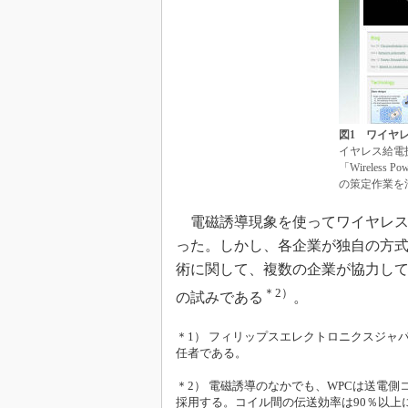
図1 ワイヤ
イヤレス給電
「Wireless 
の策定作業を
電磁誘導現象を使ってワイヤレス
った。しかし、各企業が独自の方
術に関して、複数の企業が協力し
＊2）
の試みである
。
＊1） フィリップスエレクトロニクスジャパンにおい
任者である。
＊2） 電磁誘導のなかでも、WPCは送電
採用する。コイル間の伝送効率は90％以上