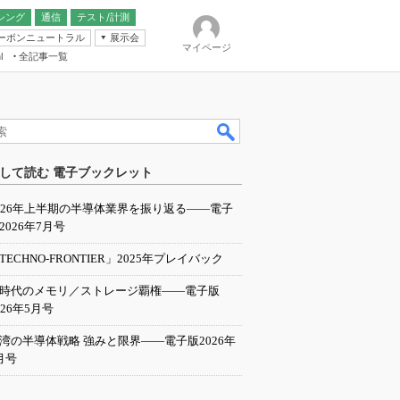
シング
通信
テスト/計測
ーボンニュートラル
展示会
マイページ
全記事一覧
l
ンピューティング
して読む 電子ブックレット
IER
026年上半期の半導体業界を振り返る――電子
2026年7月号
TECHNO-FRONTIER」2025年プレイバック
I時代のメモリ／ストレージ覇権――電子版
026年5月号
湾の半導体戦略 強みと限界――電子版2026年
月号