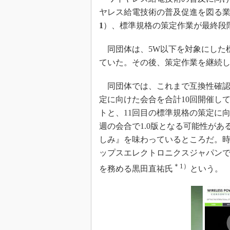
光伝送技
ヤレス給電技術の普及促進を図る業界団体「W
“異端児
1
）、標準規格の策定作業が最終段
改革、執
イノベー
同団体は、5W以下を対象にした標準
JASA発
ていた。その後、策定作業を継続し、2
IHSア
同団体では、これまで互換性確認
「英語に
定に向けた会合を合計10回開催して
ための新
トと、11回目の標準規格の策定に向
週の会合で1.0版となる可能性が
しみ』を味わっているところだ。
ップスエレクトロニクスジャパン
＊1）
を務める黒田直祐氏
という。