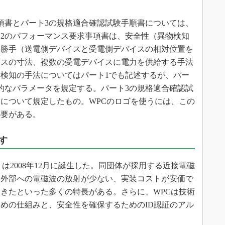
項書とパート3の規格適合確認試験手順書については、
2のパフォーマンス要求事項書は、安全性（異物検知
い勝手（送電側デバイスと受電側デバイスの相対位置を
イスの寸法、複数の受電デバイスに電力を供給する手法
検知の手法についてはパート1でも記述するが、パー
的なパラメータを規定する。パート3の規格適合確認試
について規定したもの。WPCのロゴを使うには、この
必要がある。
す
ium（WPC）は2008年12月に誕生した。同団体が採用する近接電磁
、外部への電磁波の放射が少ない、実装コストが安価で
きたといった多くの特長がある。さらに、WPCは技術
めの仕組みと、安全性を確保するためのID認証のアル