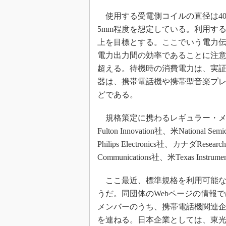
使用する受電側コイルの直径は40
5mm程度を想定している。利用する周波
上を目標とする。ここでいう電力
電力出力間の効率であることに注意
超える。待機時の消費電力は、実証
器は、携帯電話機や携帯型音楽プ
どである。
規格策定に携わるレギュラー・メンバーは
Fulton Innovation社、米Nationa
Philips Electronics社、カナダResear
Communications社、米Texas
ここ最近、標準規格を利用可能な
うだ。同団体のWebページの情報で
メンバーのうち、携帯電話機関連企業として英S
を連ねる。日本企業としては、東