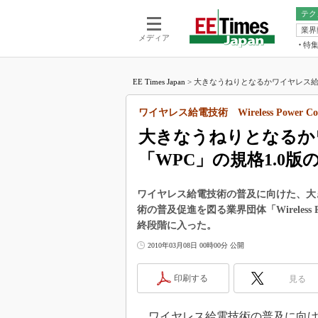
テク
業界
電池／エネル
ア
メディア
特
メ
福田昭の
LS
EE Times Japan
>
大きなうねりとなるかワイヤレス給電
福田昭の
マ
湯之上隆
ワイヤレス給電技術 Wireless Power Co
FP
大山聡の
大きなうねりとなるか
大原雄介
「WPC」の規格1.0
ック
リタイア
学漂流記
ワイヤレス給電技術の普及に向けた、大
術の普及促進を図る業界団体「Wireless 
世界を「
終段階に入った。
踊るバズワ
2010年03月08日 00時00分 公開
Buzzwo
この10
印刷する
見る
で起こる
製品分解
ワイヤレス給電技術の普及に向け