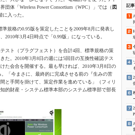
術を知る
記事
ireless Power Consortium（WPC）」では（
図
エンジニア”が仕掛けた社内
階に入った。
念の180日
ションは日本を救うのか
規格の0.95版を策定したことを2009年8月に発表し
IoT通信
010年3月4日時点で「0.99版」になっている。
ナリスト「未来展望」
テスト（プラグフェスト）を合計4回、標準規格の策
愛されないエンジニア」の
きた。2010年3月8日の週には5回目の互換性確認テス
行動論
けた会合を開催する。最も早ければ、2010年3月8日の
ある。「今まさに、最終的に完成させる前の『生みの苦
時間と手間を掛けて、策定作業を進めている」（フィリ
で知的財産・システム標準本部のシステム標準部で部長