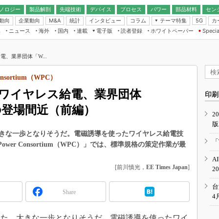
ノロジー
製品解剖
先端技術
デバイス
プロセス
パワー
部品材料
セン
動向
企業動向
統計
インタビュー
コラム
テーマ特集
カ
M&A
5G
ギー
ナログ
無線
集
ニュース
海外
国内
連載
電子版
読者登録
ホワイトペーパー
Specia
フィジカルAI
IoT・エッジコ
モリ
EXPO
Microchip情報
ストレージ通信
EE Times Japan×EDN Japan統合電
エッジAI
子版
I
SEMICON Japan
、業界団体「W...
デバイス通信
パワーエレクトロニクス
電子ブックレット
イコン
CEATEC
のナノフォーカス
nsortium（WPC）
半導体後工程
GA
EdgeTech＋
業界スコープ
ワイヤレス給電、業界団体
読者調査（EE Times Research）
印刷
TECHNO-FRONT
のエレ・組み込みプレイバ
版の登場間近（前編）
カーボンニュートラル
2
人とくるま展
版
IoT
直前エンジニアの社会人大
きな一歩となりそうだ。電磁誘導を使ったワイヤレス給電技
電源設計（EDN Japan）
「
Power Consortium（WPC）」では、標準規格の策定作業が最
数字」で回してみよう
エレクトロニクス入門（EDN
A
Japan）
ード ～Behind the
[前川慎光，
EE Times Japan
]
2
rd
年で起こったこと、次の10年
台
Share
こと
4
で探るアジアの新トレンド
た、大きな一歩となりそうだ。電磁誘導を使ったワイ