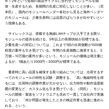
年～2年という短期の製品サイクルに合わせてモジュールを開
発・生産するため、長期間の生産に対応しないことが多い」（宮
本氏）。国内のモジュールベンダー各社から見ると海外ベンダー
のモジュールは、少量生産時には品質のばらつきが出やすいとい
う指摘もある。
サイレックスは、搭載する無線LANチップが入手できる限り、
モジュールの提供を続ける。5年以上の長期供給が目標である。
少量生産への対応については、これまで1回の出荷個数が1000個
程度の案件も引き受けている。年間の生産個数に換算すると、5
万個～10万個の案件が多いという。モジュールの価格は発注量に
よるが、1個あたり2000円～3000円が標準である。
量産時に高い品質を確保する取り組みについては、出荷するす
べてのモジュールの特性を試験・調整する。「高い無線特性を得
るには、出荷時の調整作業が欠かせない。出力特性や動作温度範
囲の変更など、カスタム化も引き受けている」（同氏）。モジュ
ールの開発・製造をソフトウエアも含めて一貫して自社内で実施
しており、「何か問題が発生したときの検証作業も迅速に進めら
れる」という。