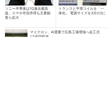
ソニー半導体は1Q過去最高
トランスと平滑コイルを「一
益、スマホ市況停滞も主要顧
体化」 電源サイズを3分の2に
客ら拡大
マイクロン、AI需要で広島工場増強へ起工式
1.5兆円投資
He・ナフサ・レジスト逼迫の続報――半導体工
場停止が回避できている理由
中国最大のDRAMメーカーCXMTがIPOへ 増
産とHBM開発で存在感