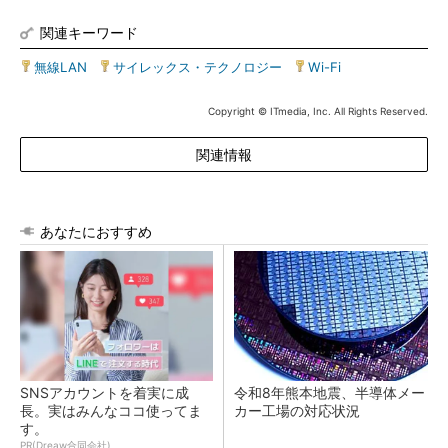
関連キーワード
無線LAN
|
サイレックス・テクノロジー
|
Wi-Fi
Copyright © ITmedia, Inc. All Rights Reserved.
関連情報
あなたにおすすめ
SNSアカウントを着実に成
令和8年熊本地震、半導体メー
長。実はみんなココ使ってま
カー工場の対応状況
す。
PR(Dreaw合同会社)