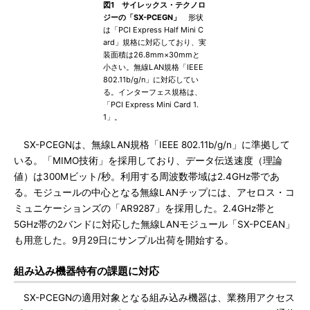
図1 サイレックス・テクノロ
ジーの「SX-PCEGN」
形状
は「PCI Express Half Mini C
ard」規格に対応しており、実
装面積は26.8mm×30mmと
小さい。無線LAN規格「IEEE
802.11b/g/n」に対応してい
る。インターフェス規格は、
「PCI Express Mini Card 1.
1」。
SX-PCEGNは、無線LAN規格「IEEE 802.11b/g/n」に準拠して
いる。「MIMO技術」を採用しており、データ伝送速度（理論
値）は300Mビット/秒。利用する周波数帯域は2.4GHz帯であ
る。モジュールの中心となる無線LANチップには、アセロス・コ
ミュニケーションズの「AR9287」を採用した。2.4GHz帯と
5GHz帯の2バンドに対応した無線LANモジュール「SX-PCEAN」
も用意した。9月29日にサンプル出荷を開始する。
組み込み機器特有の課題に対応
SX-PCEGNの適用対象となる組み込み機器は、業務用アクセス