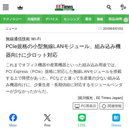
テクノロジー
先端技術
デバイス
センシング
通信
無線
部品/材料
ニュース
2010年9月10日
無線通信技術 Wi-Fi
PCIe規格の小型無線LANモジュール、組み込み機
器向けに少ロット対応
これまでオフィス機器や産業機器といった組み込み用途では、
PCI Express（PCIe）規格に対応した無線LANモジュールを搭載
する上で障壁があった。PCなどと違って生産量の少ない組み込
み機器向けに、少量生産・長期供給に対応するモジュールベンダ
ーが少なかったからだ。
[前川慎光，EE Times Japan]
PC用表示
関連情報
Share
Post
LINE
Hatena