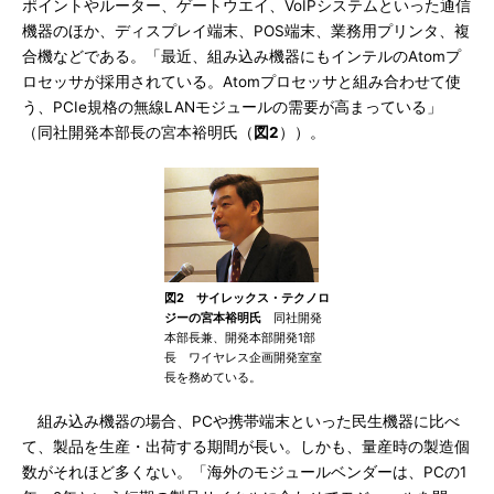
ポイントやルーター、ゲートウエイ、VoIPシステムといった通信
機器のほか、ディスプレイ端末、POS端末、業務用プリンタ、複
合機などである。「最近、組み込み機器にもインテルのAtomプ
ロセッサが採用されている。Atomプロセッサと組み合わせて使
う、PCIe規格の無線LANモジュールの需要が高まっている」
（同社開発本部長の宮本裕明氏（
図2
））。
図2 サイレックス・テクノロ
ジーの宮本裕明氏
同社開発
本部長兼、開発本部開発1部
長 ワイヤレス企画開発室室
長を務めている。
組み込み機器の場合、PCや携帯端末といった民生機器に比べ
て、製品を生産・出荷する期間が長い。しかも、量産時の製造個
数がそれほど多くない。「海外のモジュールベンダーは、PCの1