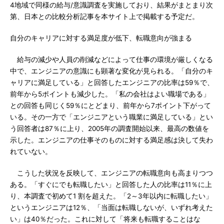
4地域で同様の給与/意識調査を実施しており、結果がまとまり次
第、日本との比較分析記事を本サイト上で掲載する予定だ。
自分のキャリアに対する満足度が低下、転職意向が強まる
給与の減少や人員の削減などによって仕事の環境が厳しくなる
中で、エンジニアの意識にも顕著な変化が見られる。「自分のキ
ャリアに満足している」と回答したエンジニアの比率は59％で、
前年から5ポイントも減少した。「私の会社はよい職場である」
との回答も同じく59％にとどまり、前年から7ポイント下がって
いる。その一方で「エンジニアという職業に満足している」とい
う回答者は87％に上り、2005年の調査開始以来、最高の数値を
示した。エンジニアの仕事そのものに対する満足感は決して失わ
れていない。
こうした状況を反映して、エンジニアの転職意向も高まりつつ
ある。「すぐにでも転職したい」と回答した人の比率は11％に上
り、本調査で初めて1 割を超えた。「2～3年以内に転職したい」
というエンジニアは12％、「当面は転職しないが、いずれ考えた
い」は40％だった。これに対して「将来も転職することはな