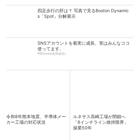
四足歩行の肝は？ 写真で見るBoston Dynamic
s「Spot」分解展示
SNSアカウントを着実に成長。実はみんなココ
使ってます。
PR(Dreaw合同会社)
令和8年熊本地震、半導体メー
ルネサス高崎工場が閉鎖へ
カー工場の対応状況
「6インチライン維持限界」
操業50年