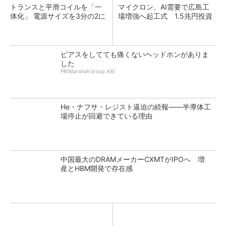
トランスと平滑コイルを「一
マイクロン、AI需要で広島工
体化」 電源サイズを3分の2に
場増強へ起工式 1.5兆円投資
ピアスをしてても痛くないヘッドホンがありま
した
PR(Marshall Group AB)
He・ナフサ・レジスト逼迫の続報――半導体工
場停止が回避できている理由
中国最大のDRAMメーカーCXMTがIPOへ 増
産とHBM開発で存在感