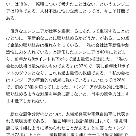
い」は18％、「転職について考えたことはない」というエンジニ
アは19％である。人材不足に悩む企業にとっては、今こそ好機で
ある。
優秀なエンジニアが仕事を選択するにあたって重視することの
ひとつに、革新的なことに取り組めるかどうか、がある。この点
で企業の取り組みは後れをとっている。「私の会社は革新性や創
造性に力を入れている」と評価したエンジニアは40％にとどま
り、前年から8ポイントも下がって過去最低を記録した。「私の
会社の技術は最先端のものである」は37％で、実に前年比11ポイ
ントのダウンとなり、これも過去最低の数値である。「私の会社
はエンジニアの革新的な成果に報いている」にいたっては28％
で、初めて3割を切ってしまった。エンジニアが意欲的に仕事に
取り組めるような対策を早急に講じないと、日本の競争力はます
ます低下しかねない。
新たな競争分野のひとつは、太陽光発電や電気自動車に代表さ
れる環境技術である。「過去1年間に設計業務において、環境問
題に取り組むように求められたことがある」と回答したエンジニ
アは73％に上った。「環境問題に取り組むケースは過去1年間で