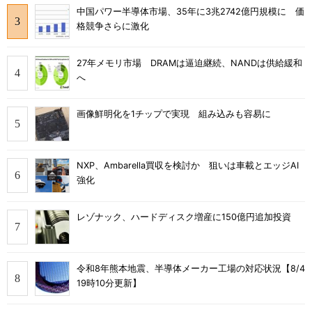
中国パワー半導体市場、35年に3兆2742億円規模に 価
格競争さらに激化
27年メモリ市場 DRAMは逼迫継続、NANDは供給緩和
へ
画像鮮明化を1チップで実現 組み込みも容易に
NXP、Ambarella買収を検討か 狙いは車載とエッジAI
強化
レゾナック、ハードディスク増産に150億円追加投資
令和8年熊本地震、半導体メーカー工場の対応状況【8/4
19時10分更新】