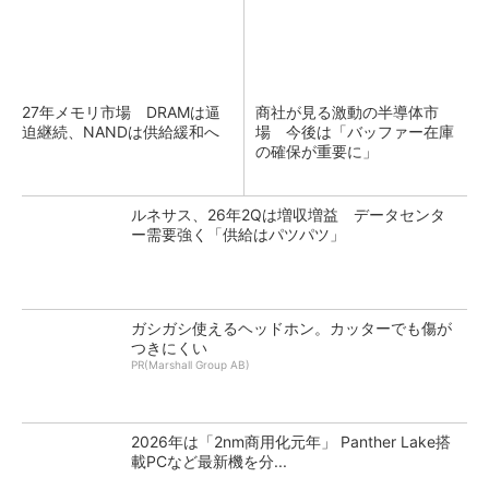
27年メモリ市場 DRAMは逼
商社が見る激動の半導体市
迫継続、NANDは供給緩和へ
場 今後は「バッファー在庫
の確保が重要に」
ルネサス、26年2Qは増収増益 データセンタ
ー需要強く「供給はパツパツ」
ガシガシ使えるヘッドホン。カッターでも傷が
つきにくい
PR(Marshall Group AB)
2026年は「2nm商用化元年」 Panther Lake搭
載PCなど最新機を分...