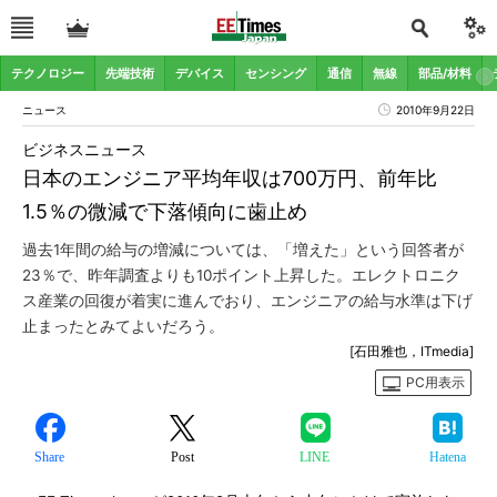
テクノロジー
先端技術
デバイス
センシング
通信
無線
部品/材料
ニュース
2010年9月22日
ビジネスニュース
日本のエンジニア平均年収は700万円、前年比
1.5％の微減で下落傾向に歯止め
過去1年間の給与の増減については、「増えた」という回答者が
23％で、昨年調査よりも10ポイント上昇した。エレクトロニク
ス産業の回復が着実に進んでおり、エンジニアの給与水準は下げ
止まったとみてよいだろう。
[石田雅也，ITmedia]
PC用表示
Share
Post
LINE
Hatena