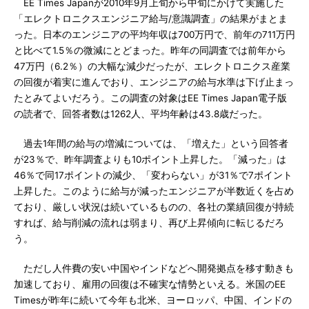
EE Times Japanが2010年9月上旬から中旬にかけて実施した
「エレクトロニクスエンジニア給与/意識調査」の結果がまとま
った。日本のエンジニアの平均年収は700万円で、前年の711万円
と比べて1.5％の微減にとどまった。昨年の同調査では前年から
47万円（6.2％）の大幅な減少だったが、エレクトロニクス産業
の回復が着実に進んでおり、エンジニアの給与水準は下げ止まっ
たとみてよいだろう。この調査の対象はEE Times Japan電子版
の読者で、回答者数は1262人、平均年齢は43.8歳だった。
過去1年間の給与の増減については、「増えた」という回答者
が23％で、昨年調査よりも10ポイント上昇した。「減った」は
46％で同17ポイントの減少、「変わらない」が31％で7ポイント
上昇した。このように給与が減ったエンジニアが半数近くを占め
ており、厳しい状況は続いているものの、各社の業績回復が持続
すれば、給与削減の流れは弱まり、再び上昇傾向に転じるだろ
う。
ただし人件費の安い中国やインドなどへ開発拠点を移す動きも
加速しており、雇用の回復は不確実な情勢といえる。米国のEE
Timesが昨年に続いて今年も北米、ヨーロッパ、中国、インドの