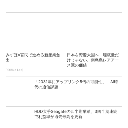
みずほ×官民で進める新産業創
日本を資源大国へ 埋蔵量だ
出
けじゃない、南鳥島レアアー
ス泥の価値
PR(Blue Lab)
「2031年にアップリンク5倍の可能性」 AI時
代の通信課題
HDD大手Seagateの四半期業績、3四半期連続
で利益率が過去最高を更新