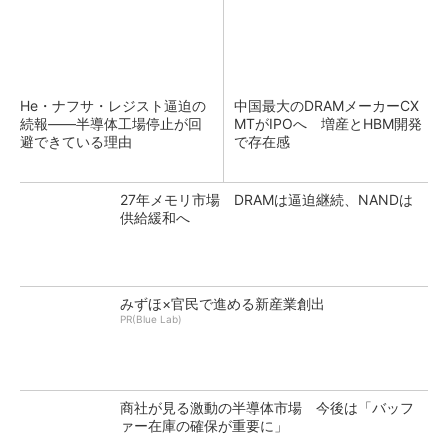
He・ナフサ・レジスト逼迫の
中国最大のDRAMメーカーCX
続報――半導体工場停止が回
MTがIPOへ 増産とHBM開発
避できている理由
で存在感
27年メモリ市場 DRAMは逼迫継続、NANDは
供給緩和へ
みずほ×官民で進める新産業創出
PR(Blue Lab)
商社が見る激動の半導体市場 今後は「バッフ
ァー在庫の確保が重要に」