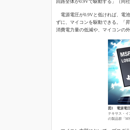
回路全体が0.9Vで駆動する」（同
光伝送技
“異端児
電源電圧が0.9Vと低ければ、電
改革、執
ずに、マイコンを駆動できる。「昇
イノベー
消費電力量の低減や、マイコンの
JASA発
IHSア
「英語に
ための新
図1 電源電圧
テキサス・イ
の製品群「MS