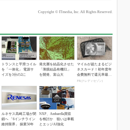
Copyright © ITmedia, Inc. All Rights Reserved.
トランスと平滑コイル
発光層を結晶化させた
マイルが超たまるビジ
を「一体化」 電源サ
「薄膜結晶有機EL」
ネスカード！初年度年
イズを3分の2に
を開発、富山大
会費無料で還元率最大
1.125%
PR(クレディセゾン)
ルネサス高崎工場が閉
NXP、Ambarella買収
鎖へ 「6インチライン
を検討か 狙いは車載
維持限界」 操業50年
とエッジAI強化