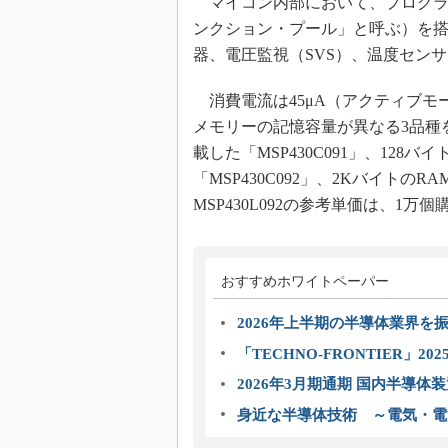
マイコン内部において、プログラ
ンクション・プール」と呼ぶ）を搭
器、電圧監視（SVS）、温度セン
消費電流は45μA（アクティブモ
メモリーの記憶容量が異なる3品種を
載した「MSP430C091」、128
「MSP430C092」、2KバイトのR
MSP430L092の参考単価は、1万
おすすめホワイトペーパー
2026年上半期の半導体業界を振
「TECHNO-FRONTIER」2
2026年3月期通期 国内半導体
身近な半導体技術 ～電気・電