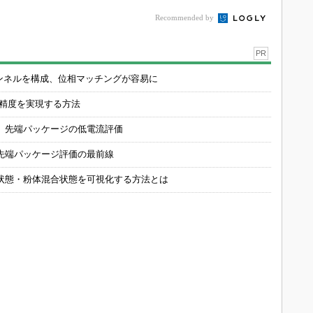
Recommended by
PR
チャンネルを構成、位相マッチングが容易に
の精度を実現する方法
 先端パッケージの低電流評価
先端パッケージ評価の最前線
状態・粉体混合状態を可視化する方法とは