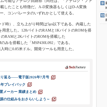
ム可能なアナログ回路部（同社は、「アナログ・ファ
載したことも特徴だ。A-D変換器もしくはD-A変換
サー、コンパレータのいずれかとして使える。
ード時）、立ち上がり時間は5μs以下である。内蔵した
用意した。128バイトのRAMと1KバイトのROMを搭
バイトのRAMと2KバイトのROMを搭載した
AMのみを搭載した「MSP430L092」である。
個購入時に0.85米ドル。開発ツールも用意した。
り返る――電子版2026年7月号
025年プレイバック
装置メーカー 業績まとめ
源の仕組みをおさらいしよう～