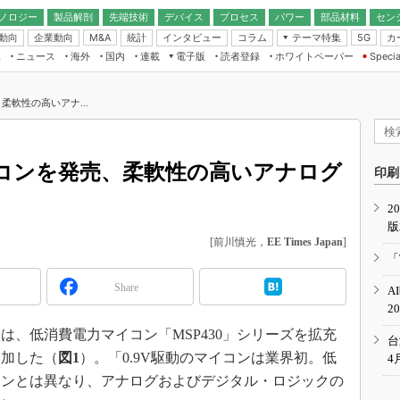
ノロジー
製品解剖
先端技術
デバイス
プロセス
パワー
部品材料
セン
動向
企業動向
統計
インタビュー
コラム
テーマ特集
カ
M&A
5G
ギー
ナログ
無線
集
ニュース
海外
国内
連載
電子版
読者登録
ホワイトペーパー
Specia
フィジカルAI
IoT・エッジコ
モリ
EXPO
Microchip情報
ストレージ通信
EE Times Japan×EDN Japan統合電
エッジAI
子版
I
SEMICON Japan
柔軟性の高いアナ...
デバイス通信
パワーエレクトロニクス
電子ブックレット
イコン
CEATEC
のナノフォーカス
半導体後工程
GA
EdgeTech＋
業界スコープ
マイコンを発売、柔軟性の高いアナログ
読者調査（EE Times Research）
印刷
TECHNO-FRONT
のエレ・組み込みプレイバ
カーボンニュートラル
2
人とくるま展
版
IoT
直前エンジニアの社会人大
[前川慎光，
EE Times Japan
]
電源設計（EDN Japan）
「
数字」で回してみよう
エレクトロニクス入門（EDN
Share
A
Japan）
ード ～Behind the
2
rd
、低消費電力マイコン「MSP430」シリーズを拡充
年で起こったこと、次の10年
台
こと
追加した（
図1
）。「0.9V駆動のマイコンは業界初。低
4
で探るアジアの新トレンド
コンとは異なり、アナログおよびデジタル・ロジックの