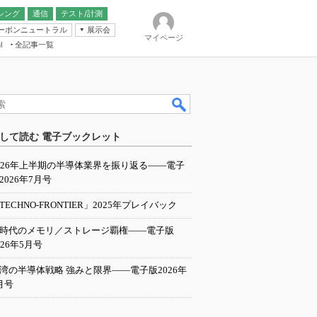
シング
通信
テスト/計測
ーボンニュートラル
展示会
マイページ
全記事一覧
l
ンピューティング
して読む 電子ブックレット
IER
026年上半期の半導体業界を振り返る――電子
2026年7月号
TECHNO-FRONTIER」2025年プレイバック
I時代のメモリ／ストレージ覇権――電子版
026年5月号
湾の半導体戦略 強みと限界――電子版2026年
月号