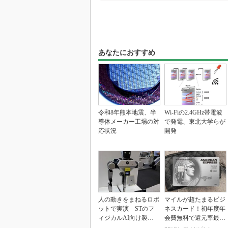
あなたにおすすめ
令和8年熊本地震、半
Wi-Fiの2.4GHz帯電波
導体メーカー工場の対
で発電、東北大学らが
応状況
開発
人の動きをまねるロボ
マイルが超たまるビジ
ットで実演 STのフ
ネスカード！初年度年
ィジカルAI向け製品
会費無料で還元率最大
群
1.125%