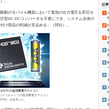
社）。
術を知る
記事
エンジニア”が仕掛けた社内
池駆動のモバイル機器において電池の出力電圧を昇圧せ
念の180日
圧型DC-DCコンバータを不要にでき、システム全体の
ションは日本を救うのか
外付け部品の削減が見込める」（同社）。
IoT通信
ナリスト「未来展望」
愛されないエンジニア」の
行動論
が0.9Vの低消費電力マイコン
ンスツルメンツの低消費電力マイコン
P430」を拡充した。