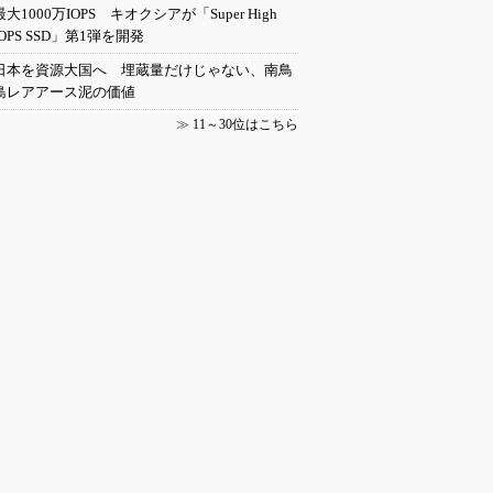
最大1000万IOPS キオクシアが「Super High
IOPS SSD」第1弾を開発
日本を資源大国へ 埋蔵量だけじゃない、南鳥
島レアアース泥の価値
≫
11～30位はこちら