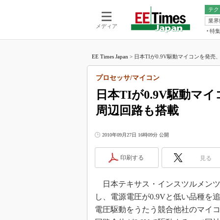
テク
業界
電池／エネル
ア
メディア
特
メ
福田昭の
LS
EE Times Japan
>
日本TIが0.9V駆動マイコンを発売、
福田昭の
マ
湯之上隆
プロセッサ/マイコン
FP
大山聡の
日本TIが0.9V駆動
大原雄介
周辺回路も搭載
ック
リタイア
学漂流記
2010年09月27日 16時09分 公開
世界を「
印刷する
見る
踊るバズワ
Buzzwo
日本テキサス・インスツルメンツは
この10
で起こる
し、電源電圧が0.9Vと低い品種を
製品分解
電圧駆動をうたう競合他社のマイ