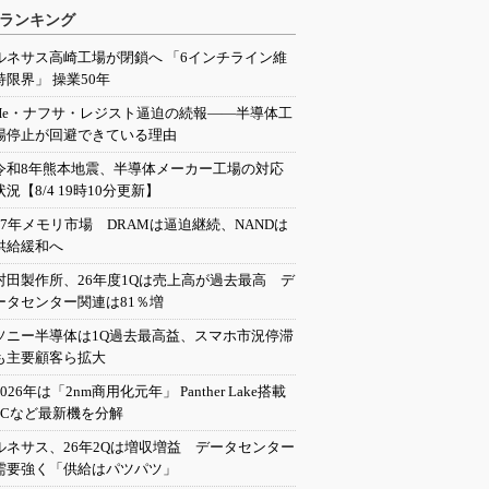
ランキング
ルネサス高崎工場が閉鎖へ 「6インチライン維
持限界」 操業50年
He・ナフサ・レジスト逼迫の続報――半導体工
場停止が回避できている理由
令和8年熊本地震、半導体メーカー工場の対応
状況【8/4 19時10分更新】
27年メモリ市場 DRAMは逼迫継続、NANDは
供給緩和へ
村田製作所、26年度1Qは売上高が過去最高 デ
ータセンター関連は81％増
ソニー半導体は1Q過去最高益、スマホ市況停滞
も主要顧客ら拡大
2026年は「2nm商用化元年」 Panther Lake搭載
PCなど最新機を分解
ルネサス、26年2Qは増収増益 データセンター
需要強く「供給はパツパツ」