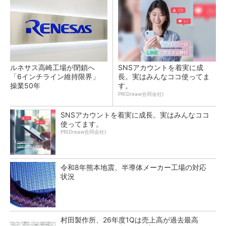
ルネサス高崎工場が閉鎖へ
SNSアカウントを着実に成
「6インチライン維持限界」
長。実はみんなココ使ってま
操業50年
す。
PR(Dreaw合同会社)
SNSアカウントを着実に成長。実はみんなココ
使ってます。
PR(Dreaw合同会社)
令和8年熊本地震、半導体メーカー工場の対応
状況
村田製作所、26年度1Qは売上高が過去最高