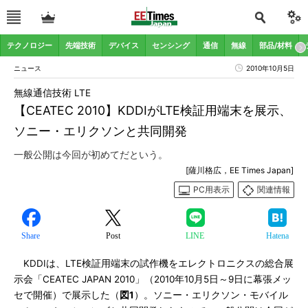
テクノロジー
先端技術
デバイス
センシング
通信
無線
部品/材料
ニュース
2010年10月5日
無線通信技術 LTE
【CEATEC 2010】KDDIがLTE検証用端末を展示、
ソニー・エリクソンと共同開発
一般公開は今回が初めてだという。
[薩川格広，EE Times Japan]
PC用表示
関連情報
Share
Post
LINE
Hatena
KDDIは、LTE検証用端末の試作機をエレクトロニクスの総合展
示会「CEATEC JAPAN 2010」（2010年10月5日～9日に幕張メッ
セで開催）で展示した（
図1
）。ソニー・エリクソン・モバイル