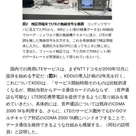
図2 検証用端末でLTEの無線信号を復調
コンテンツサー
バに見立てたPCから、4Mビット/秒の映像データをLAN経由
でローデ・シュワルツ製の無線機テスターに送り、LTEの変
調を施した無線信号を出力する。これを有線接続で検証用端
末に入力し、復調出力を別のPCに送ってモニタに映し出し
て見せた。フィールド検証では、下り方向で70Mビット/秒
のデータレートが実測値として得られているという。
国内での商用LTEサービスは、まずNTTドコモが2010年12月に
提供を始める予定だ（
図3
）。KDDIの導入計画の2年先を行く。
これについてKDDIは、「サービス開始時期そのものは比較的遅
くなるが、開始当初からデータ通信カードのみならず、（音声通
話も可能な）LTE対応携帯電話を提供できるように取り組みを進
めていきたい。具体的には、音声通話については既存のCDMA
2000 1Xを利用する。さらに、LTEのサービス圏外でもEV-DOマ
ルチキャリア対応のCDMA 2000 1X網にハンドオフすることで、
データ通信を維持できるような仕組みも構築する」（同社の説明
員）と説明した。