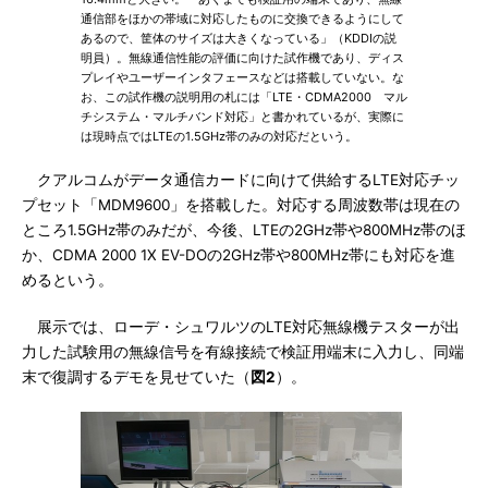
通信部をほかの帯域に対応したものに交換できるようにして
あるので、筐体のサイズは大きくなっている」（KDDIの説
明員）。無線通信性能の評価に向けた試作機であり、ディス
プレイやユーザーインタフェースなどは搭載していない。な
お、この試作機の説明用の札には「LTE・CDMA2000 マル
チシステム・マルチバンド対応」と書かれているが、実際に
は現時点ではLTEの1.5GHz帯のみの対応だという。
クアルコムがデータ通信カードに向けて供給するLTE対応チッ
プセット「MDM9600」を搭載した。対応する周波数帯は現在の
ところ1.5GHz帯のみだが、今後、LTEの2GHz帯や800MHz帯のほ
か、CDMA 2000 1X EV-DOの2GHz帯や800MHz帯にも対応を進
めるという。
展示では、ローデ・シュワルツのLTE対応無線機テスターが出
力した試験用の無線信号を有線接続で検証用端末に入力し、同端
末で復調するデモを見せていた（
図2
）。