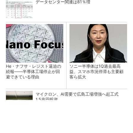
データセンター関連は81％増
He・ナフサ・レジスト逼迫の
ソニー半導体は1Q過去最高
続報――半導体工場停止が回
益、スマホ市況停滞も主要顧
避できている理由
客ら拡大
マイクロン、AI需要で広島工場増強へ起工式
1.5兆円投資
27年メモリ市場 DRAMは逼迫継続、NANDは
供給緩和へ