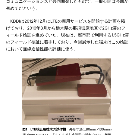
コミュニケーションズと共同開発したもので、一般公開は今回が
初めてだという。
KDDIは2012年12月にLTEの商用サービスを開始する計画を掲
げており、2010年3月から栃木県の那須塩原地区で2GHz帯のフ
ィールド検証を進めていた。現在は、都市部で利用する1.5GHz帯
のフィールド検証に着手しており、今回展示した端末はこの検証
において無線通信性能の評価に使う。
図1 LTE検証用端末の試作機
外形寸法は80mm×130mm×
16.4mmと大きい。「あくまでも検証用の端末であり、無線