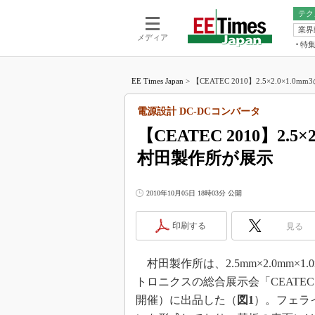
テク
業界
電池／エネル
ア
メディア
特
メ
福田昭の
LS
EE Times Japan
>
【CEATEC 2010】2.5×2.0×1.0m
福田昭の
マ
湯之上隆
電源設計 DC-DCコンバータ
FP
大山聡の
【CEATEC 2010】2.
大原雄介
村田製作所が展示
ック
リタイア
学漂流記
2010年10月05日 18時03分 公開
世界を「
印刷する
見る
踊るバズワ
Buzzwo
村田製作所は、2.5mm×2.0mm×
この10
で起こる
トロニクスの総合展示会「CEATEC J
製品分解
開催）に出品した（
図1
）。フェラ