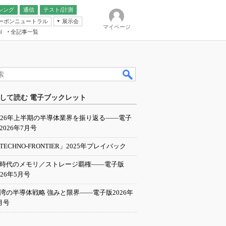
シング
通信
テスト/計測
ーボンニュートラル
展示会
マイページ
全記事一覧
l
ンピューティング
して読む 電子ブックレット
IER
026年上半期の半導体業界を振り返る――電子
2026年7月号
TECHNO-FRONTIER」2025年プレイバック
I時代のメモリ／ストレージ覇権――電子版
026年5月号
湾の半導体戦略 強みと限界――電子版2026年
月号