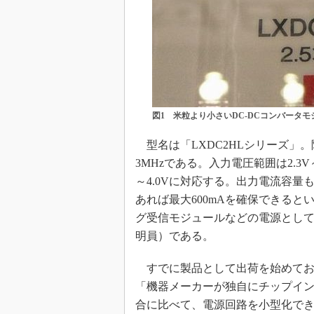
図1 米粒より小さいDC-DCコンバータモ
型名は「LXDC2HLシリーズ」。
3MHzである。入力電圧範囲は2.3
～4.0Vに対応する。出力電流容量
あれば最大600mAを確保できると
グ受信モジュールなどの電源として
明員）である。
すでに製品として出荷を始めてお
「機器メーカーが独自にチップインダ
合に比べて、電源回路を小型化でき