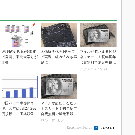
Wi-Fiの2.4GHz帯電波
画像鮮明化を1チップ
マイルが超たまるビジ
で発電、東北大学らが
で実現 組み込みも容
ネスカード！初年度年
開発
易に
会費無料で還元率最大
1.125%
PR(クレディセゾン)
中国パワー半導体市
マイルが超たまるビジ
場、35年に3兆2742億
ネスカード！初年度年
円規模に 価格競争さ
会費無料で還元率最大
らに激化
1.125%
PR(クレディセゾン)
Recommended by