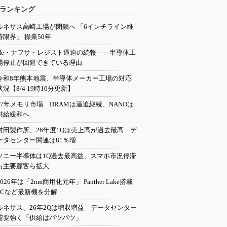
ランキング
ルネサス高崎工場が閉鎖へ 「6インチライン維
持限界」 操業50年
He・ナフサ・レジスト逼迫の続報――半導体工
場停止が回避できている理由
令和8年熊本地震、半導体メーカー工場の対応
状況【8/4 19時10分更新】
27年メモリ市場 DRAMは逼迫継続、NANDは
供給緩和へ
村田製作所、26年度1Qは売上高が過去最高 デ
ータセンター関連は81％増
ソニー半導体は1Q過去最高益、スマホ市況停滞
も主要顧客ら拡大
2026年は「2nm商用化元年」 Panther Lake搭載
PCなど最新機を分解
ルネサス、26年2Qは増収増益 データセンター
需要強く「供給はパツパツ」