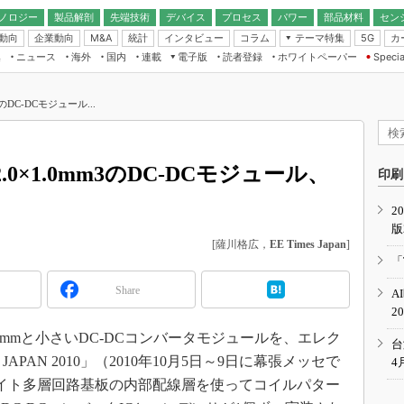
ノロジー
製品解剖
先端技術
デバイス
プロセス
パワー
部品材料
セン
動向
企業動向
統計
インタビュー
コラム
テーマ特集
カ
M&A
5G
ギー
ナログ
無線
集
ニュース
海外
国内
連載
電子版
読者登録
ホワイトペーパー
Specia
フィジカルAI
IoT・エッジコ
モリ
EXPO
Microchip情報
ストレージ通信
EE Times Japan×EDN Japan統合電
エッジAI
子版
I
SEMICON Japan
m3のDC-DCモジュール...
デバイス通信
パワーエレクトロニクス
電子ブックレット
イコン
CEATEC
のナノフォーカス
半導体後工程
GA
EdgeTech＋
業界スコープ
5×2.0×1.0mm3のDC-DCモジュール、
読者調査（EE Times Research）
印刷
TECHNO-FRONT
のエレ・組み込みプレイバ
カーボンニュートラル
2
人とくるま展
版
IoT
直前エンジニアの社会人大
[薩川格広，
EE Times Japan
]
電源設計（EDN Japan）
「
数字」で回してみよう
エレクトロニクス入門（EDN
Share
A
Japan）
ード ～Behind the
2
rd
1.0mmと小さいDC-DCコンバータモジュールを、エレク
年で起こったこと、次の10年
台
こと
APAN 2010」（2010年10月5日～9日に幕張メッセで
4
で探るアジアの新トレンド
イト多層回路基板の内部配線層を使ってコイルパター