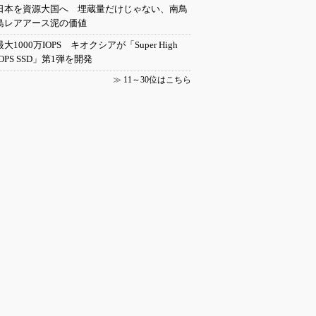
日本を資源大国へ 埋蔵量だけじゃない、南鳥
島レアアース泥の価値
最大1000万IOPS キオクシアが「Super High
IOPS SSD」第1弾を開発
≫
11～30位はこちら