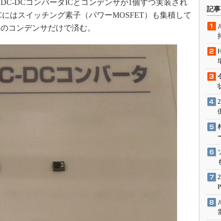
C-DCコンバータICとコンデンサが1個ずつ実装され
術を知る
記事
ICにはスイッチング素子（パワーMOSFET）も集積して
エンジニア”が仕掛けた社内
念の180日
力のコンデンサだけで済む。
ションは日本を救うのか
IoT通信
ナリスト「未来展望」
愛されないエンジニア」の
行動論