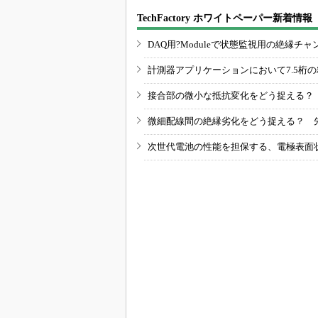
TechFactory ホワイトペーパー新着情報
DAQ用?Moduleで状態監視用の絶縁
計測器アプリケーションにおいて7.5桁
接合部の微小な抵抗変化をどう捉える？
微細配線間の絶縁劣化をどう捉える？ 
次世代電池の性能を担保する、電極表面