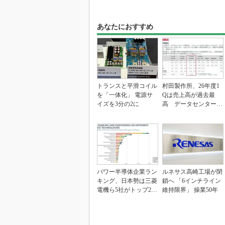
あなたにおすすめ
トランスと平滑コイル
村田製作所、26年度1
を「一体化」 電源サ
Qは売上高が過去最
イズを3分の2に
高 データセンター関
連は81％増
パワー半導体企業ラン
ルネサス高崎工場が閉
キング、日本勢は三菱
鎖へ 「6インチライン
電機ら5社がトップ20
維持限界」 操業50年
入り