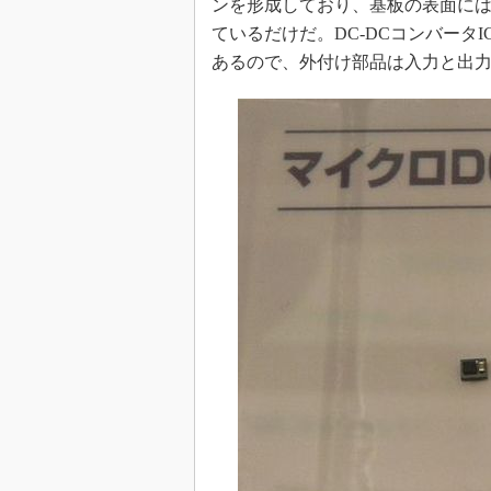
ンを形成しており、基板の表面にはD
光伝送技
ているだけだ。DC-DCコンバータ
“異端児
改革、執
あるので、外付け部品は入力と出
イノベー
JASA発
IHSア
「英語に
ための新