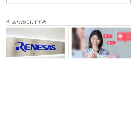
あなたにおすすめ
ルネサス高崎工場が閉鎖へ
SNSアカウントを着実に成
「6インチライン維持限界」
長。実はみんなココ使ってま
操業50年
す。
PR(Dreaw合同会社)
マーシャルのヘッドホンが「ファッション」で
終わらない理由
PR(Marshall Group AB)
令和8年熊本地震、半導体メーカー工場の対応
状況