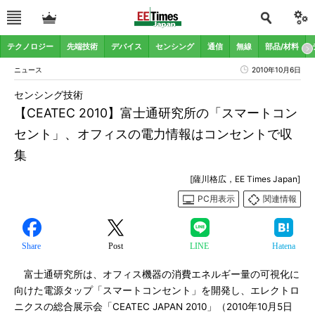
テクノロジー
先端技術
デバイス
センシング
通信
無線
部品/材料
ニュース
2010年10月6日
センシング技術
【CEATEC 2010】富士通研究所の「スマートコン
セント」、オフィスの電力情報はコンセントで収
集
[薩川格広，EE Times Japan]
PC用表示
関連情報
Share
Post
LINE
Hatena
富士通研究所は、オフィス機器の消費エネルギー量の可視化に
向けた電源タップ「スマートコンセント」を開発し、エレクトロ
ニクスの総合展示会「CEATEC JAPAN 2010」（2010年10月5日