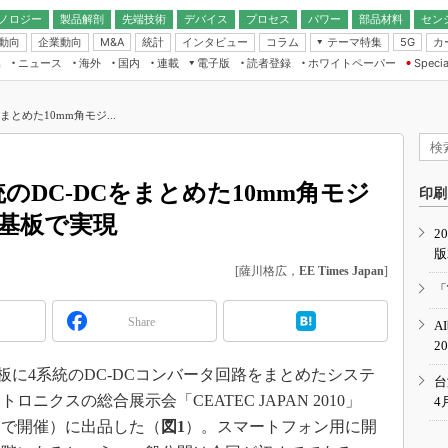
ノロジー
製品解剖
先端技術
デバイス
プロセス
パワー
部品材料
セン
動向
企業動向
統計
インタビュー
コラム
テーマ特集
カ
M&A
5G
ギー
ナログ
無線
集
ニュース
海外
国内
連載
電子版
読者登録
ホワイトペーパー
Specia
フィジカルAI
IoT・エッジコ
モリ
EXPO
Microchip情報
ストレージ通信
EE Times Japan×EDN Japan統合電
エッジAI
子版
I
SEMICON Japan
をまとめた10mm角モジ...
デバイス通信
パワーエレクトロニクス
電子ブックレット
イコン
CEATEC
のナノフォーカス
半導体後工程
GA
EdgeTech＋
業界スコープ
4系統のDC-DCをまとめた10mm角モジ
読者調査（EE Times Research）
印刷
TECHNO-FRONT
のエレ・組み込みプレイバ
蔵基板で実現
カーボンニュートラル
2
人とくるま展
版
IoT
直前エンジニアの社会人大
[薩川格広，
EE Times Japan
]
電源設計（EDN Japan）
「
数字」で回してみよう
エレクトロニクス入門（EDN
Share
A
Japan）
ード ～Behind the
2
rd
蔵基板に4系統のDC-DCコンバータ回路をまとめたシステ
年で起こったこと、次の10年
台
こと
クスの総合展示会「CEATEC JAPAN 2010」
4
で探るアジアの新トレンド
ッセで開催）に出品した（
図1
）。スマートフォン用に開