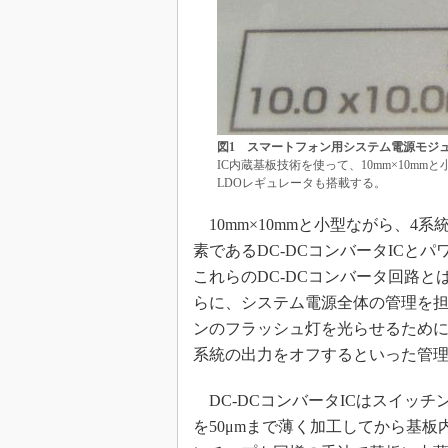
図1 スマートフォン用システム電源モジ
IC内蔵基板技術を使って、10mm×10m
LDOレギュレータも搭載する。
10mm×10mmと小型ながら、4
素であるDC-DCコンバータICと
これらのDC-DCコンバータ回路と
らに、システム電源全体の管理を
ンのフラッシュ灯を光らせるため
系統の出力をオフするといった管
DC-DCコンバータICはスイッチ
を50μmまで薄く加工してから基