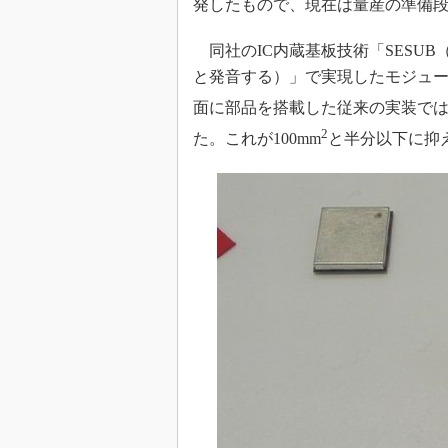
発したもので、現在は量産の準備
光伝送技
“異端児
同社のIC内蔵基板技術「SESUB（Semico
改革、執
と発音する）」で実現したモジュー
イノベー
面に部品を搭載した従来の実装では、18.
JASA発
2
た。これが100mm
と半分以下に抑
IHSア
「英語に
ための新