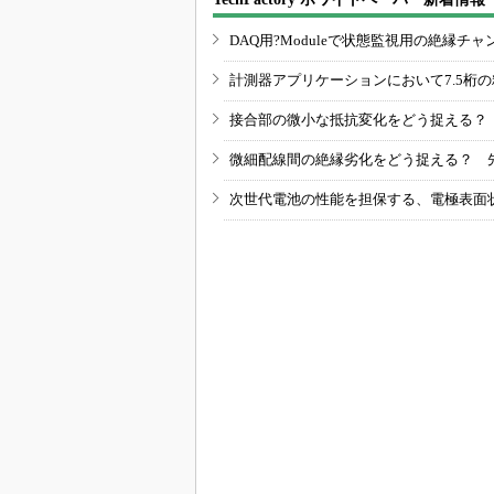
DAQ用?Moduleで状態監視用の絶縁
計測器アプリケーションにおいて7.5桁
接合部の微小な抵抗変化をどう捉える？
微細配線間の絶縁劣化をどう捉える？ 
次世代電池の性能を担保する、電極表面