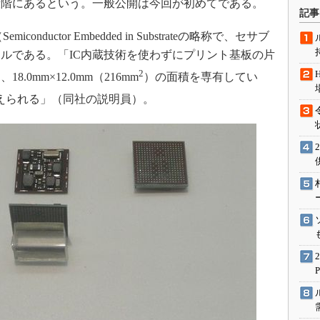
段階にあるという。一般公開は今回が初めてである。
術を知る
記事
エンジニア”が仕掛けた社内
nductor Embedded in Substrateの略称で、セサブ
念の180日
ルである。「IC内蔵技術を使わずにプリント基板の片
ションは日本を救うのか
2
0mm×12.0mm（216mm
）の面積を専有してい
IoT通信
えられる」（同社の説明員）。
ナリスト「未来展望」
愛されないエンジニア」の
行動論