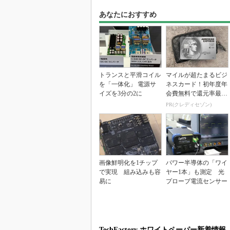
あなたにおすすめ
トランスと平滑コイル
マイルが超たまるビジ
を「一体化」 電源サ
ネスカード！初年度年
イズを3分の2に
会費無料で還元率最大
1.125%
PR(クレディセゾン)
画像鮮明化を1チップ
パワー半導体の「ワイ
で実現 組み込みも容
ヤー1本」も測定 光
易に
プローブ電流センサー
TechFactory ホワイトペーパー新着情報