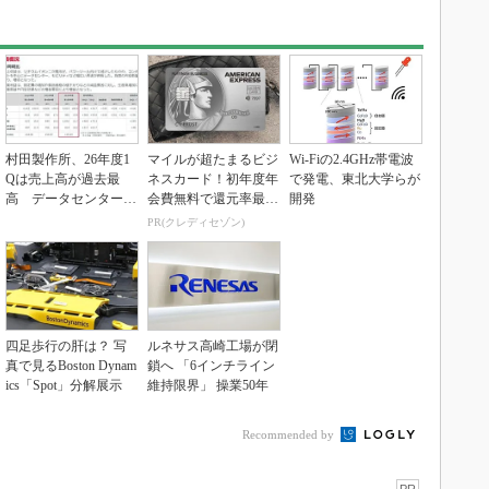
村田製作所、26年度1
マイルが超たまるビジ
Wi-Fiの2.4GHz帯電波
Qは売上高が過去最
ネスカード！初年度年
で発電、東北大学らが
高 データセンター関
会費無料で還元率最大
開発
連は81％増
1.125%
PR(クレディセゾン)
四足歩行の肝は？ 写
ルネサス高崎工場が閉
真で見るBoston Dynam
鎖へ 「6インチライン
ics「Spot」分解展示
維持限界」 操業50年
Recommended by