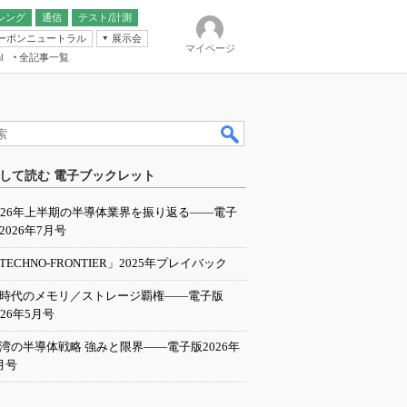
シング
通信
テスト/計測
ーボンニュートラル
展示会
マイページ
全記事一覧
l
ンピューティング
して読む 電子ブックレット
IER
026年上半期の半導体業界を振り返る――電子
2026年7月号
TECHNO-FRONTIER」2025年プレイバック
I時代のメモリ／ストレージ覇権――電子版
026年5月号
湾の半導体戦略 強みと限界――電子版2026年
月号