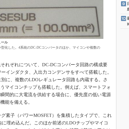
ュール
mと小型化した。4系統のDC-DCコンバータのほか、マイコンや複数の
系統それぞれについて、DC-DCコンバータ回路の構成要
パワーインダクタ、入出力コンデンサをすべて搭載した。
は別に、複数のLDOレギュレータ回路も内蔵する。さ
担うマイコンチップも搭載した。例えば、スマートフォ
に瞬間的に大電流を供給する場合に、優先度の低い電源
理機能を備える。
ング素子（パワーMOSFET）を集積したタイプで、これ
板内に埋め込んだ。このほか前述のLDOチップやマイコ