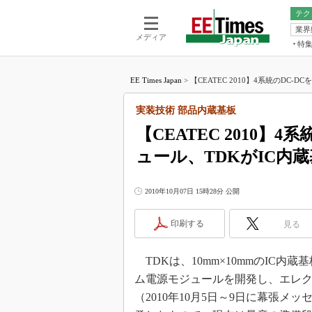
テク
業界
電池／エネル
ア
メディア
特
メ
福田昭の
LS
EE Times Japan
>
【CEATEC 2010】4系統のDC-DC
福田昭の
マ
湯之上隆
実装技術 部品内蔵基板
FP
大山聡の
【CEATEC 2010】
大原雄介
ュール、TDKがIC内
ック
リタイア
学漂流記
2010年10月07日 15時28分 公開
世界を「
印刷する
見る
踊るバズワ
Buzzwo
TDKは、10mm×10mmのIC内
この10
で起こる
ム電源モジュールを開発し、エレクトロニ
製品分解
（2010年10月5日～9日に幕張メ