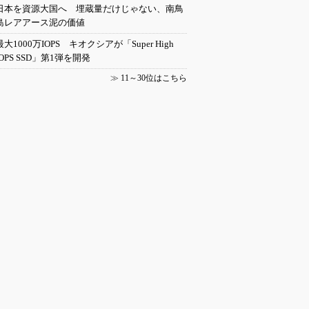
日本を資源大国へ 埋蔵量だけじゃない、南鳥
島レアアース泥の価値
最大1000万IOPS キオクシアが「Super High
IOPS SSD」第1弾を開発
≫
11～30位はこちら