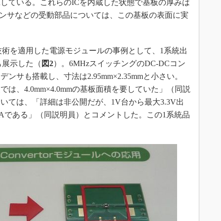
している。これらのICを内蔵した状態で基板の厚みは
ンデンサなどの受動部品については、この基板の表面に実
技術を適用した電源モジュールの事例として、1系統出
も展示した（
図2
）。6MHzスイッチングのDC-DCコン
サも搭載し、寸法は2.95mm×2.35mmと小さい。
は、4.0mm×4.0mmの基板面積を要していた」（同説
ては、「詳細は非公開だが、1V台から最大3.3V出
Aである」（同説明員）とコメントした。この1系統品