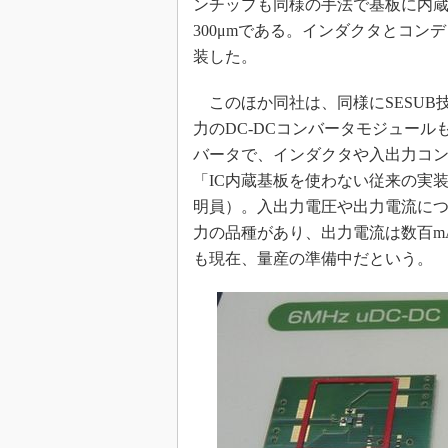
ンチップも同様の手法で基板に内蔵
300μmである。インダクタとコ
装した。
このほか同社は、同様にSESUB
力のDC-DCコンバータモジュール
バータで、インダクタや入出力コンデン
「IC内蔵基板を使わない従来の実装で
明員）。入出力電圧や出力電流につい
力の品種があり、出力電流は数百m
も現在、量産の準備中だという。