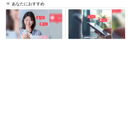
あなたにおすすめ
SNSアカウントを着実に成
SNSアカウントを着実に成
長。実はみんなココ使ってま
長。実はみんなココ使ってま
す。
す。
PR(Dreaw合同会社)
PR(Dreaw合同会社)
令和8年熊本地震、半導体メーカー工場の対応
状況
ルネサス高崎工場が閉鎖へ 「6インチライン維
持限界」 操業50年