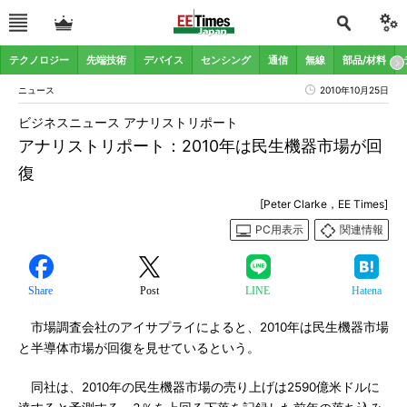
テクノロジー
先端技術
デバイス
センシング
通信
無線
部品/材料
ニュース
2010年10月25日
ビジネスニュース アナリストリポート
アナリストリポート：2010年は民生機器市場が回
復
[Peter Clarke，EE Times]
PC用表示
関連情報
Share
Post
LINE
Hatena
市場調査会社のアイサプライによると、2010年は民生機器市場
と半導体市場が回復を見せているという。
同社は、2010年の民生機器市場の売り上げは2590億米ドルに