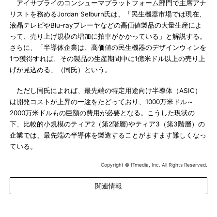
アイサプライのコンシューマプラットフォーム部門で主席アナ
リストを務めるJordan Selburn氏は、「民生機器市場では現在、
液晶テレビやBlu-rayプレーヤなどの高価値製品の大量生産によ
って、売り上げ規模の増加に拍車がかかっている」と解説する。
さらに、「半導体企業は、高価値の民生機器のデザインウィンを
1つ獲得すれば、その製品の生産期間中に1億米ドル以上の売り上
げが見込める」（同氏）という。
ただし同氏によれば、最先端の特定用途向け半導体（ASIC）
は開発コストが上昇の一途をたどっており、1000万米ドル～
2000万米ドルもの巨額の費用が必要となる。こうした現状の
下、比較的小規模のティア2（第2階層)やティア3（第3階層）の
企業では、最先端の半導体を製造することがますます難しくなっ
ている。
Copyright © ITmedia, Inc. All Rights Reserved.
関連情報