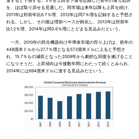
達すると予測する。3％を上回る下落を記録した前年の落ち込み
を、ほぼ取り戻せる見通しだ。同市場は来年以降も上昇を続け、
2011年は対前年比6.7％増、2012年は同7％増を記録すると予想さ
れる。しかし、その後は増加ペースが鈍化し、2013年は対前年
比1.2％増、2014年は同0.6％増にとどまる見込みだという。
一方、2010年の民生機器向け半導体市場の売り上げは、前年の
448億米ドルから27.7％増となる572億米ドルに上ると予想さ
れ、15.7％もの減収となった2009年から劇的な回復を遂げること
になりそうだ。上昇傾向は今後数年間にわたって続くとみられ、
2014年には694億米ドルに達する見込みだという。