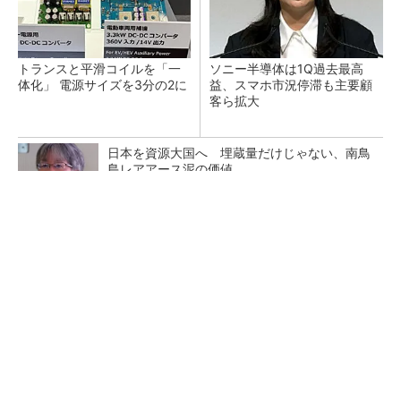
トランスと平滑コイルを「一
ソニー半導体は1Q過去最高
体化」 電源サイズを3分の2に
益、スマホ市況停滞も主要顧
客ら拡大
日本を資源大国へ 埋蔵量だけじゃない、南鳥
島レアアース泥の価値
三菱電機、第5世代SiC MOSFETの核 オン抵
抗25％減の独自構造
マイクロン、AI需要で広島工場増強へ起工式
1.5兆円投資