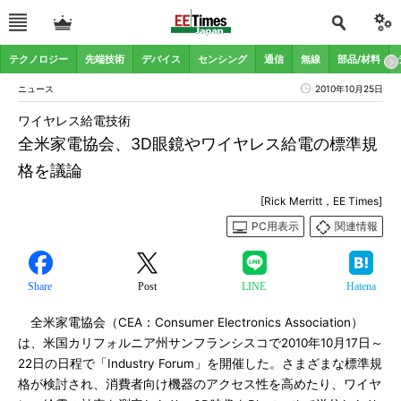
テクノロジー
先端技術
デバイス
センシング
通信
無線
部品/材料
ニュース
2010年10月25日
ワイヤレス給電技術
全米家電協会、3D眼鏡やワイヤレス給電の標準規
格を議論
[Rick Merritt，EE Times]
PC用表示
関連情報
Share
Post
LINE
Hatena
全米家電協会（CEA：Consumer Electronics Association）
は、米国カリフォルニア州サンフランシスコで2010年10月17日～
22日の日程で「Industry Forum」を開催した。さまざまな標準規
格が検討され、消費者向け機器のアクセス性を高めたり、ワイヤ