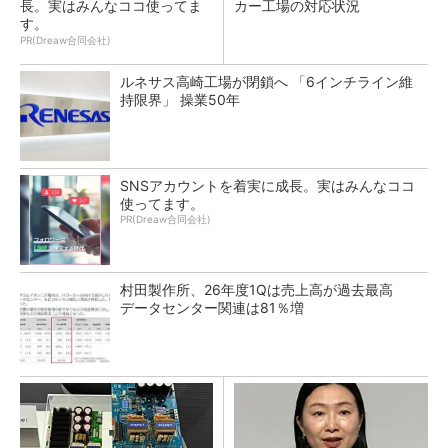
長。実はみんなココ使ってま
カー工場の対応状況
す。
PR(Dreaw合同会社)
ルネサス高崎工場が閉鎖へ 「6インチライン維
持限界」 操業50年
SNSアカウントを着実に成長。実はみんなココ
使ってます。
PR(Dreaw合同会社)
村田製作所、26年度1Qは売上高が過去最高
データセンター関連は81％増