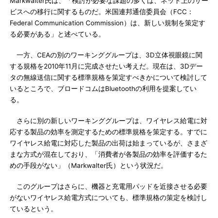
Markwalter氏は、「検討が必要な課題の多くは、ネット上のサー
ビスへの移行に関するものだ。米国連邦通信委員会（FCC：
Federal Communication Commission）は、新しい規制を策定す
る必要がある」と述べている。
一方、CEAの別のワーキンググループは、3D立体視眼鏡に関
する規格を2010年11月に完成させたい考えだ。現在は、3Dデー
タの無線送信に関する標準規格を策定すべきかについて検討して
いるところで、ブロードコムはBluetoothの利用を提案してい
る。
さらに別の新しいワーキンググループは、ワイヤレス給電に対
応する製品の効率を測定するための標準規格を策定する。すでに
ワイヤレス給電に対応した製品の出荷は始まっているが、さまざ
まな方式が混在しており、「消費者が各製品の効率を評価するた
めの手段がない」（Markwalter氏）という状況だ。
このグループはさらに、機器と充電用パッドを近接させる必要
がないワイヤレス給電方式についても、標準規格の策定を検討し
ているという。