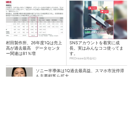
村田製作所、26年度1Qは売上
SNSアカウントを着実に成
高が過去最高 データセンタ
長。実はみんなココ使ってま
ー関連は81％増
す。
PR(Dreaw合同会社)
ソニー半導体は1Q過去最高益、スマホ市況停滞
も主要顧客ら拡大
トランスと平滑コイルを「一体化」 電源サイズ
を3分の2に
マイクロン、AI需要で広島工場増強へ起工式