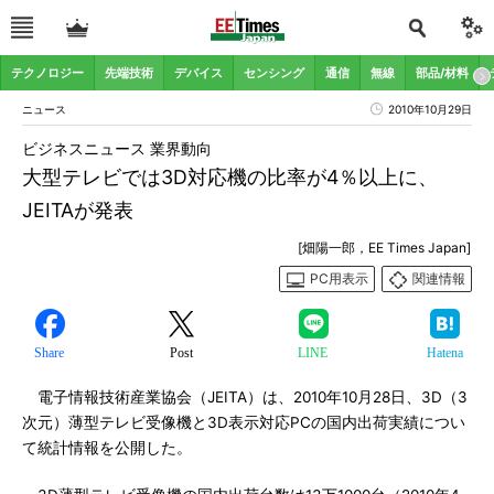
テクノロジー
先端技術
デバイス
センシング
通信
無線
部品/材料
ニュース
2010年10月29日
ビジネスニュース 業界動向
大型テレビでは3D対応機の比率が4％以上に、
JEITAが発表
[畑陽一郎，EE Times Japan]
PC用表示
関連情報
Share
Post
LINE
Hatena
電子情報技術産業協会（JEITA）は、2010年10月28日、3D（3
次元）薄型テレビ受像機と3D表示対応PCの国内出荷実績につい
て統計情報を公開した。