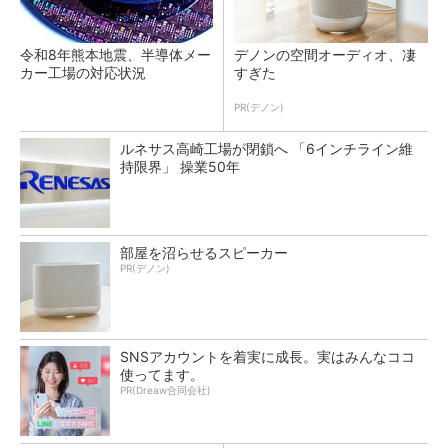
令和8年熊本地震、半導体メー
デノンの空間オーディオ、凄
カー工場の対応状況
すぎた
PR(デノン)
ルネサス高崎工場が閉鎖へ 「6インチライン維
持限界」 操業50年
部屋を沼らせるスピーカー
PR(デノン)
SNSアカウントを着実に成長。実はみんなココ
使ってます。
PR(Dreaw合同会社)