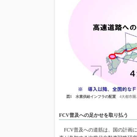
図1 水素供給インフラの配置
4大都市圏
FCV普及への足かせを取り払う
FCV普及への道筋は、国の計画