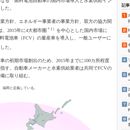
項目からなる「燃料電池自動車の国内市場導入と水素供給イン
術を知る
記事
表した。
エンジニア”が仕掛けた社内
念の180日
業方針、エネルギー事業者の事業方針、双方の協力関
ションは日本を救うのか
＊1）
、2015年に4大都市圏
を中心とした国内市場に
IoT通信
料電池車（FCV）の量産車を導入し、一般ユーザーに
ナリスト「未来展望」
とした。
愛されないエンジニア」の
行動論
の初期市場創出のため、2015年までに100カ所程度
指す。自動車メーカーと水素供給業者は共同でFCVの
整備に取り組む。
西、福岡と定義している。