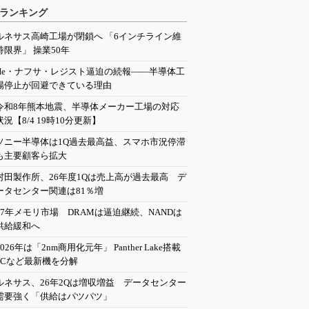
ランキング
ルネサス高崎工場が閉鎖へ 「6インチライン維
持限界」 操業50年
He・ナフサ・レジスト逼迫の続報――半導体工
場停止が回避できている理由
令和8年熊本地震、半導体メーカー工場の対応
状況【8/4 19時10分更新】
ソニー半導体は1Q過去最高益、スマホ市況停滞
も主要顧客ら拡大
村田製作所、26年度1Qは売上高が過去最高 デ
ータセンター関連は81％増
27年メモリ市場 DRAMは逼迫継続、NANDは
供給緩和へ
2026年は「2nm商用化元年」 Panther Lake搭載
PCなど最新機を分解
ルネサス、26年2Qは増収増益 データセンター
需要強く「供給はパツパツ」