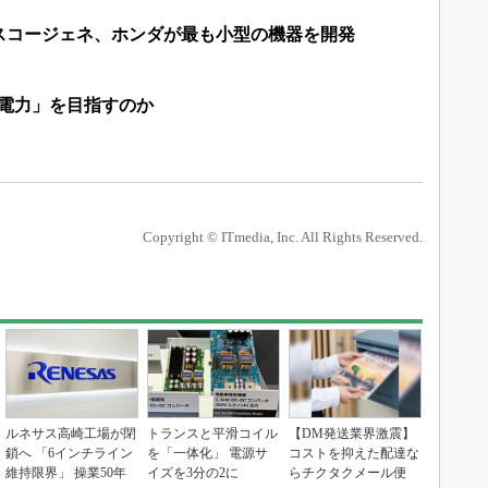
スコージェネ、ホンダが最も小型の機器を開発
タ電力」を目指すのか
Copyright © ITmedia, Inc. All Rights Reserved.
ルネサス高崎工場が閉
トランスと平滑コイル
【DM発送業界激震】
鎖へ 「6インチライン
を「一体化」 電源サ
コストを抑えた配達な
維持限界」 操業50年
イズを3分の2に
らチクタクメール便