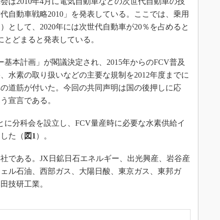
会は2010年4月に電気自動車などの次世代自動車の技
代自動車戦略2010」を発表している。ここでは、乗用
として、2020年には次世代自動車が20％を占めると
下にとどまると発表している。
ー基本計画」が閣議決定され、2015年からのFCV普及
、水素の取り扱いなどの主要な規制を2012年度までに
への道筋が付いた。今回の共同声明は国の後押しに応
いう宣言である。
とに分科会を設立し、FCV量産時に必要な水素供給イ
とした（
図1
）。
社である。JX日鉱日石エネルギー、出光興産、岩谷産
シェル石油、西部ガス、大陽日酸、東京ガス、東邦ガ
本田技研工業。