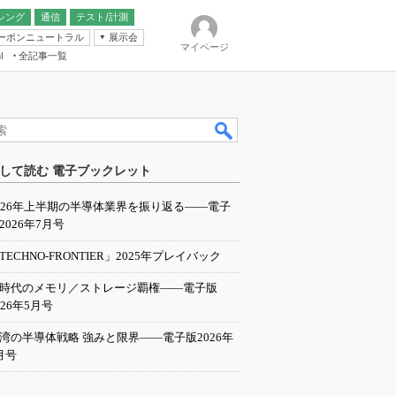
シング
通信
テスト/計測
ーボンニュートラル
展示会
マイページ
全記事一覧
l
ンピューティング
して読む 電子ブックレット
IER
026年上半期の半導体業界を振り返る――電子
2026年7月号
TECHNO-FRONTIER」2025年プレイバック
I時代のメモリ／ストレージ覇権――電子版
026年5月号
湾の半導体戦略 強みと限界――電子版2026年
月号