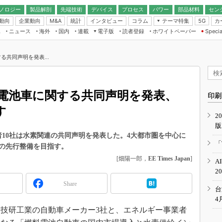
ノロジー
製品解剖
先端技術
デバイス
プロセス
パワー
部品材料
セン
動向
企業動向
統計
インタビュー
コラム
テーマ特集
カ
M&A
5G
ギー
ナログ
無線
集
ニュース
海外
国内
連載
電子版
読者登録
ホワイトペーパー
Specia
フィジカルAI
IoT・エッジコ
モリ
EXPO
Microchip情報
ストレージ通信
EE Times Japan×EDN Japan統合電
エッジAI
子版
I
SEMICON Japan
る共同声明を発表...
デバイス通信
パワーエレクトロニクス
電子ブックレット
イコン
CEATEC
のナノフォーカス
半導体後工程
GA
EdgeTech＋
業界スコープ
料電池車に関する共同声明を発表、
読者調査（EE Times Research）
印刷
TECHNO-FRONT
のエレ・組み込みプレイバ
す
カーボンニュートラル
2
人とくるま展
版
IoT
直前エンジニアの社会人大
10社は水素関連の共同声明を発表した。4大都市圏を中心に
電源設計（EDN Japan）
「
の先行整備を目指す。
数字」で回してみよう
エレクトロニクス入門（EDN
[畑陽一郎，
EE Times Japan
]
A
Japan）
ード ～Behind the
2
rd
Share
年で起こったこと、次の10年
台
こと
4
技研工業の自動車メーカー3社と、エネルギー事業者
で探るアジアの新トレンド