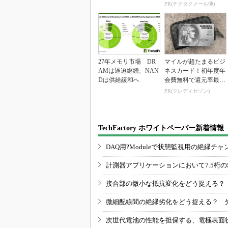
PR(チクタクメール便)
27年メモリ市場 DR
マイルが超たまるビジ
AMは逼迫継続、NAN
ネスカード！初年度年
Dは供給緩和へ
会費無料で還元率最大
1.125%
PR(クレディセゾン)
TechFactory ホワイトペーパー新着情報
DAQ用?Moduleで状態監視用の絶縁
計測器アプリケーションにおいて7.5桁
接合部の微小な抵抗変化をどう捉える？
微細配線間の絶縁劣化をどう捉える？ 
次世代電池の性能を担保する、電極表面