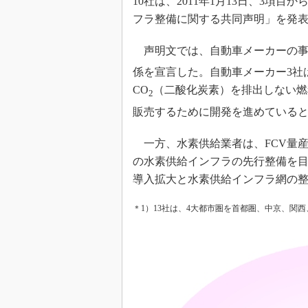
10社は、2011年1月13日、3
光伝送技
フラ整備に関する共同声明」を発
“異端児
改革、執
声明文では、自動車メーカーの事
イノベー
係を宣言した。自動車メーカー3社は
JASA発
CO
（二酸化炭素）を排出しない燃
2
IHSア
販売するために開発を進めている
「英語に
ための新
一方、水素供給業者は、FCV量産車
の水素供給インフラの先行整備を目
導入拡大と水素供給インフラ網の
＊1）13社は、4大都市圏を首都圏、中京、関