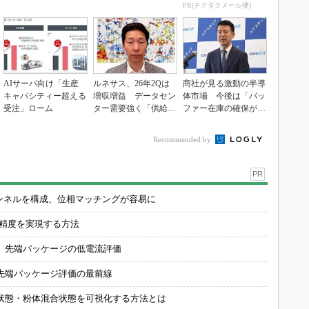
PR(チクタクメール便)
AIサーバ向け「生産
ルネサス、26年2Qは
商社が見る激動の半導
キャパシティー超える
増収増益 データセン
体市場 今後は「バッ
受注」ローム
ター需要強く「供給は
ファー在庫の確保が重
パツパツ」
要に」
Recommended by
PR
チャンネルを構成、位相マッチングが容易に
の精度を実現する方法
 先端パッケージの低電流評価
先端パッケージ評価の最前線
状態・粉体混合状態を可視化する方法とは