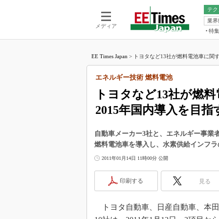
テク
業界
電池／エネル
ア
メディア
特
メ
福田昭の
LS
EE Times Japan
>
トヨタなど13社が燃料電池車に関す
福田昭の
マ
湯之上隆
エネルギー技術 燃料電池
FP
大山聡の
トヨタなど13社が燃
大原雄介
2015年国内導入を目指
ック
リタイア
学漂流記
自動車メーカー3社と、エネルギー事業者
燃料電池車を導入し、水素供給インフラ
世界を「
2011年01月14日 11時00分 公開
踊るバズワ
Buzzwo
印刷する
見る
この10
で起こる
トヨタ自動車、日産自動車、本田
製品分解