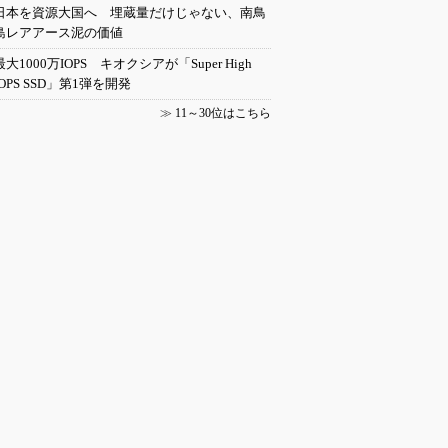
日本を資源大国へ 埋蔵量だけじゃない、南鳥
島レアアース泥の価値
最大1000万IOPS キオクシアが「Super High
IOPS SSD」第1弾を開発
≫
11～30位はこちら