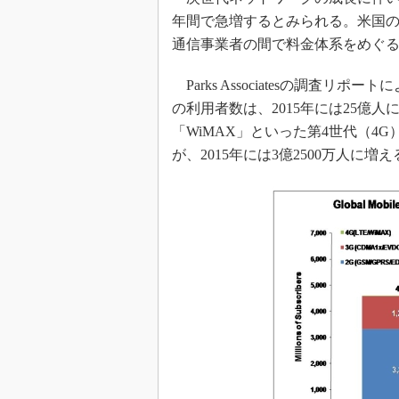
光伝送技
年間で急増するとみられる。米国の市場調
“異端児
通信事業者の間で料金体系をめぐ
改革、執
イノベー
Parks Associatesの調査リポ
JASA発
の利用者数は、2015年には25億
「WiMAX」といった第4世代（4
IHSア
が、2015年には3億2500万人に増
「英語に
ための新