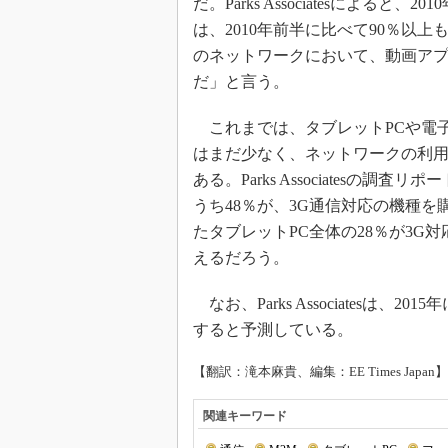
だ。Parks Associatesによ
は、2010年前半に比べて90％以
のネットワークにおいて、動画ア
だ」と言う。
これまでは、タブレットPCや電
はまだ少なく、ネットワークの利
ある。Parks Associatesの
うち48％が、3G通信対応の機種を
たタブレットPC全体の28％が3
えるだろう。
なお、Parks Associatesは、
すると予測している。
【翻訳：滝本麻貴、編集：EE Times Japan】
関連キーワード