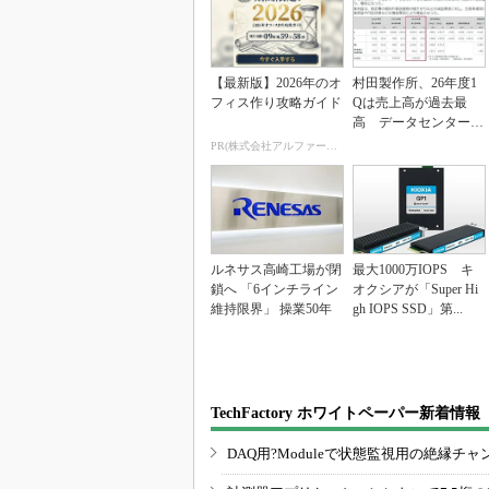
【最新版】2026年のオ
村田製作所、26年度1
フィス作り攻略ガイド
Qは売上高が過去最
高 データセンター関
連は81％増
PR(株式会社アルファーテクノ)
ルネサス高崎工場が閉
最大1000万IOPS キ
鎖へ 「6インチライン
オクシアが「Super Hi
維持限界」 操業50年
gh IOPS SSD」第...
TechFactory ホワイトペーパー新着情報
DAQ用?Moduleで状態監視用の絶縁