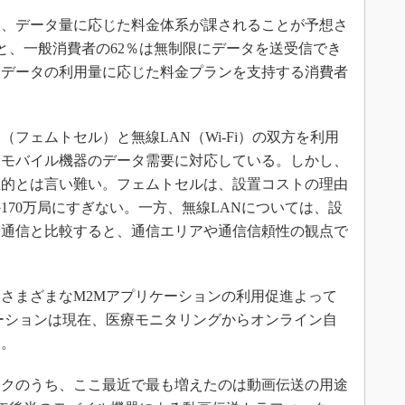
、データ量に応じた料金体系が課されることが予想さ
調査によると、一般消費者の62％は無制限にデータを送受信でき
、データの利用量に応じた料金プランを支持する消費者
ェムトセル）と無線LAN（Wi-Fi）の双方を利用
むモバイル機器のデータ需要に対応している。しかし、
想的とは言い難い。フェムトセルは、設置コストの理由
170万局にすぎない。一方、無線LANについては、設
帯通信と比較すると、通信エリアや通信信頼性の観点で
さまざまなM2Mアプリケーションの利用促進よって
ーションは現在、医療モニタリングからオンライン自
る。
クのうち、ここ最近で最も増えたのは動画伝送の用途