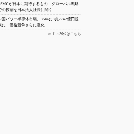
TSMCが日本に期待するもの グローバル戦略
での役割を日本法人社長に聞く
中国パワー半導体市場、35年に3兆2742億円規
模に 価格競争さらに激化
≫
11～30位はこちら