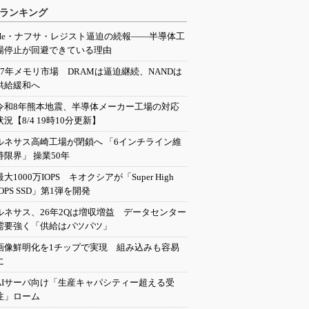
ランキング
He・ナフサ・レジスト逼迫の続報――半導体工
場停止が回避できている理由
27年メモリ市場 DRAMは逼迫継続、NANDは
供給緩和へ
令和8年熊本地震、半導体メーカー工場の対応
状況【8/4 19時10分更新】
ルネサス高崎工場が閉鎖へ 「6インチライン維
持限界」 操業50年
最大1000万IOPS キオクシアが「Super High
IOPS SSD」第1弾を開発
ルネサス、26年2Qは増収増益 データセンター
需要強く「供給はパツパツ」
画像鮮明化を1チップで実現 組み込みも容易
に
AIサーバ向け「生産キャパシティー超える受
注」ローム