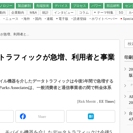
ノロジー
製品解剖
先端技術
デバイス
プロセス
パワー
部品材料
セン
動向
企業動向
統計
インタビュー
コラム
テーマ特集
カ
M&A
5G
ギー
ナログ
無線
集
ニュース
海外
国内
連載
電子版
読者登録
ホワイトペーパー
Specia
フィジカルAI
IoT・エッジコ
モリ
EXPO
Microchip情報
ストレージ通信
EE Times Japan×EDN Japan統合電
エッジAI
子版
I
SEMICON Japan
急増、利用者と...
デバイス通信
パワーエレクトロニクス
電子ブックレット
イコン
CEATEC
のナノフォーカス
半導体後工程
GA
EdgeTech＋
業界スコープ
トラフィックが急増、利用者と事業
読者調査（EE Times Research）
印刷
TECHNO-FRONT
のエレ・組み込みプレイバ
カーボンニュートラル
2
人とくるま展
版
IoT
直前エンジニアの社会人大
イル機器を介したデータトラフィックは今後5年間で急増する
電源設計（EDN Japan）
「
ks Associatesは、一般消費者と通信事業者の間で料金体系
数字」で回してみよう
エレクトロニクス入門（EDN
A
Japan）
ード ～Behind the
[Rick Merritt，
EE Times
]
2
rd
年で起こったこと、次の10年
台
Share
こと
4
で探るアジアの新トレンド
、モバイル機器を介したデータトラフィックは今後5