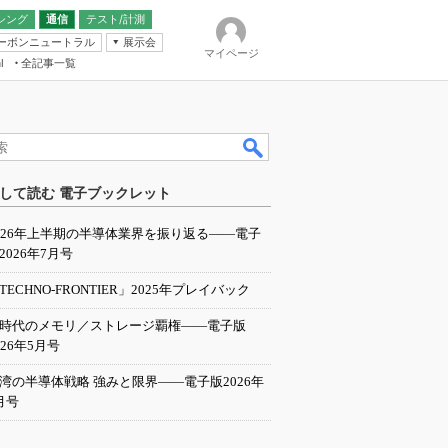
シング
通信
テスト/計測
ーボンニュートラル
展示会
マイページ
全記事一覧
l
ンピューティング
して読む 電子ブックレット
IER
026年上半期の半導体業界を振り返る――電子
2026年7月号
TECHNO-FRONTIER」2025年プレイバック
I時代のメモリ／ストレージ覇権――電子版
026年5月号
湾の半導体戦略 強みと限界――電子版2026年
月号