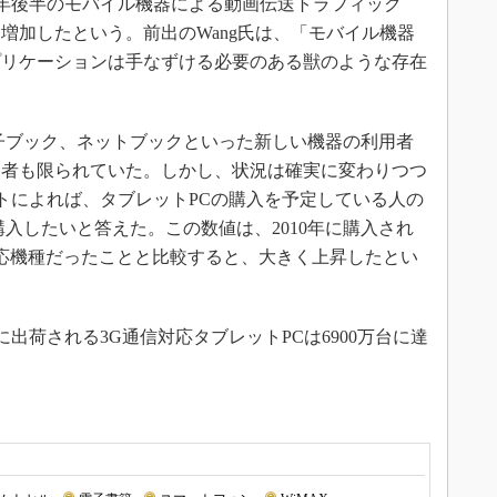
ると、2010年後半のモバイル機器による動画伝送トラフィック
上も増加したという。前出のWang氏は、「モバイル機器
プリケーションは手なずける必要のある獣のような存在
子ブック、ネットブックといった新しい機器の利用者
用者も限られていた。しかし、状況は確実に変わりつつ
調査リポートによれば、タブレットPCの購入を予定している人の
購入したいと答えた。この数値は、2010年に購入され
G対応機種だったことと比較すると、大きく上昇したとい
2015年に出荷される3G通信対応タブレットPCは6900万台に達