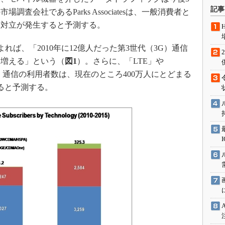
術を知る
記事
査会社であるParks Associatesは、一般消費者と
エンジニア”が仕掛けた社内
る対立が発生すると予測する。
念の180日
ションは日本を救うのか
ートによれば、「2010年に12億人だった第3世代（3G）通信
IoT通信
人に増える」という（
図1
）。さらに、「LTE」や
G）通信の利用者数は、現在のところ400万人にとどまる
ナリスト「未来展望」
えると予測する。
愛されないエンジニア」の
行動論