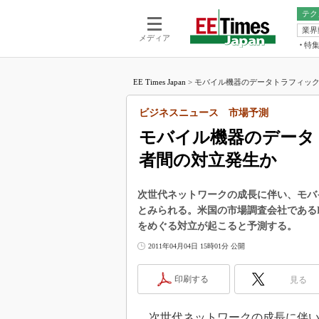
テク
業界
電池／エネル
ア
メディア
特
メ
福田昭の
LS
EE Times Japan
>
モバイル機器のデータトラフィックが
福田昭の
マ
湯之上隆
ビジネスニュース 市場予測
FP
大山聡の
モバイル機器のデータ
大原雄介
者間の対立発生か
ック
リタイア
学漂流記
次世代ネットワークの成長に伴い、モバ
とみられる。米国の市場調査会社であるPar
世界を「
をめぐる対立が起こると予測する。
踊るバズワ
2011年04月04日 15時01分 公開
Buzzwo
この10
印刷する
見る
で起こる
製品分解
次世代ネットワークの成長に伴い