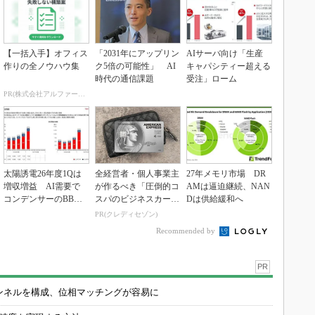
【一括入手】オフィス
「2031年にアップリン
AIサーバ向け「生産
作りの全ノウハウ集
ク5倍の可能性」 AI
キャパシティー超える
時代の通信課題
受注」ローム
PR(株式会社アルファーテクノ)
太陽誘電26年度1Qは
全経営者・個人事業主
27年メモリ市場 DR
増収増益 AI需要で
が作るべき「圧倒的コ
AMは逼迫継続、NAN
コンデンサーのBBレ
スパのビジネスカー
Dは供給緩和へ
シオ1.72に
ド」
PR(クレディセゾン)
Recommended by
PR
チャンネルを構成、位相マッチングが容易に