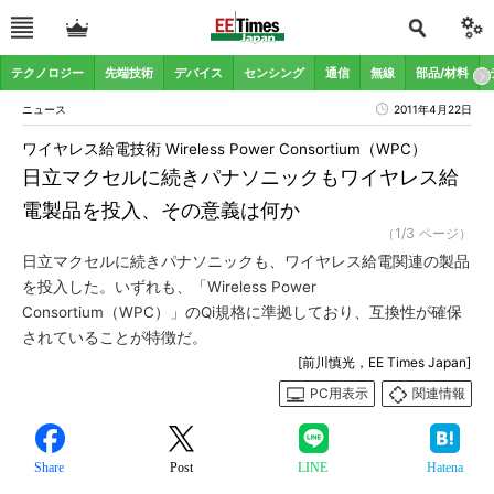
テクノロジー
先端技術
デバイス
センシング
通信
無線
部品/材料
ニュース
2011年4月22日
ワイヤレス給電技術 Wireless Power Consortium（WPC）
日立マクセルに続きパナソニックもワイヤレス給
電製品を投入、その意義は何か
（1/3 ページ）
日立マクセルに続きパナソニックも、ワイヤレス給電関連の製品
を投入した。いずれも、「Wireless Power
Consortium（WPC）」のQi規格に準拠しており、互換性が確保
されていることが特徴だ。
[前川慎光，EE Times Japan]
PC用表示
関連情報
Share
Post
LINE
Hatena