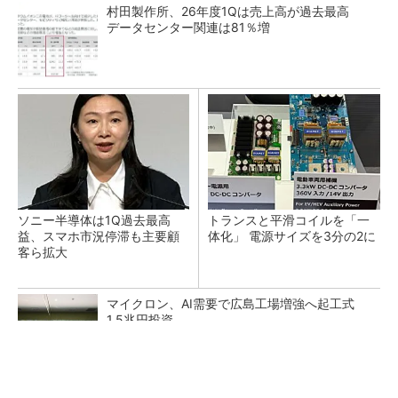
村田製作所、26年度1Qは売上高が過去最高
データセンター関連は81％増
ソニー半導体は1Q過去最高
トランスと平滑コイルを「一
益、スマホ市況停滞も主要顧
体化」 電源サイズを3分の2に
客ら拡大
マイクロン、AI需要で広島工場増強へ起工式
1.5兆円投資
He・ナフサ・レジスト逼迫の続報――半導体工