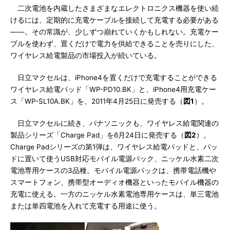
二次電池を内蔵したさまざまなエレクトロニクス機器を使い続
けるには、定期的に充電ケーブルを接続して充電する必要がある
――。その常識が、少しずつ崩れていくかもしれない。充電ケー
ブルを使わず、置くだけで電力を供給できることを売りにした、
ワイヤレス給電製品の市場投入が続いている。
日立マクセルは、iPhone4を置くだけで充電することができる
ワイヤレス給電パッド「WP-PD10.BK」と、iPhone4用充電ケー
ス「WP-SL10A.BK」を、2011年4月25日に発売する（
図1
）。
日立マクセルに続き、パナソニックも、ワイヤレス給電関連の
製品シリーズ「Charge Pad」を6月24日に発売する（
図2
）。
Charge Padシリーズの第1弾は、ワイヤレス給電パッドと、パッ
ドに置いて使うUSB対応モバイル電源パック、ニッケル水素二次
電池専用ケースの3品種。モバイル電源パックは、携帯電話機や
スマートフォン、携帯型オーディオ機器といったモバイル機器の
充電に使える。一方のニッケル水素電池専用ケースは、単三電池
または単四電池を入れて充電する用途に使う。