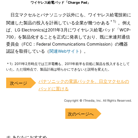
ワイヤレス給電パッド「Charge Pad」
日立マクセルとパナソニック以外にも、ワイヤレス給電技術に
＊1）
関連した製品の投入を計画している企業が幾つかある
。例え
ば、LG Electronicsは2011年3月にワイヤレス給電パッド「WCP-
700」を製品化することを正式に発表しており、既に米連邦通信
委員会（FCC：Federal Communications Commission）の機器
認証を取得している（
関連Webサイト
）。
＊1）2011年2月時点では三洋電機も、2011年前半を目処に製品を投入するとして
いた。ただ現時点で、製品計画は明らかにできないと説明を変えた。
パナソニックの電源パックを、日立マクセルの
パッドに置ける
Copyright © ITmedia, Inc. All Rights Reserved.
次のページへ
あなたにおすすめ