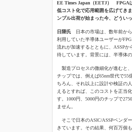
光伝送技
EE Times Japan（EETJ
低コスト化で応用範囲を広げてきまし
“異端児
改革、執
ンプル出荷が始まった今、どうい
イノベー
日隈氏
日本の市場は、数年前から大
JASA発
利用していた半導体ユーザーがFPG
IHSア
流れが加速するとともに、ASSPか
「英語に
待しています。背景には、半導体
ための新
製造プロセスの微細化が進むと、開
チップでは、例えば65nm世代で5
ちろん、それ以上に設計や検証の人
えるとすれば、このコストを正当化
す。1000円、5000円のチップで
ません。
そこで日本のASIC/ASSPベン
きています。その結果、何百万個もの