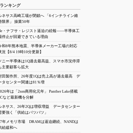
ランキング
ルネサス高崎工場が閉鎖へ 「6インチライン維
持限界」 操業50年
He・ナフサ・レジスト逼迫の続報――半導体工
場停止が回避できている理由
令和8年熊本地震、半導体メーカー工場の対応
状況【8/4 19時10分更新】
ソニー半導体は1Q過去最高益、スマホ市況停滞
も主要顧客ら拡大
村田製作所、26年度1Qは売上高が過去最高 デ
ータセンター関連は81％増
2026年は「2nm商用化元年」 Panther Lake搭載
PCなど最新機を分解
ルネサス、26年2Qは増収増益 データセンター
需要強く「供給はパツパツ」
27年メモリ市場 DRAMは逼迫継続、NANDは
供給緩和へ