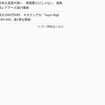
日本を資源大国へ 埋蔵量だけじゃない、南鳥
島レアアース泥の価値
最大1000万IOPS キオクシアが「Super High
IOPS SSD」第1弾を開発
≫
11～30位はこちら