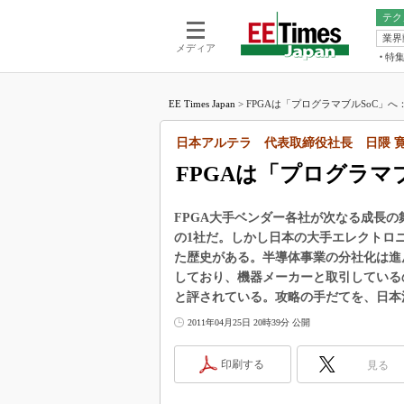
テク
業界
電池／エネル
ア
メディア
特
メ
福田昭の
LS
EE Times Japan
>
FPGAは「プログラマブルSoC」へ：
福田昭の
マ
湯之上隆
日本アルテラ 代表取締役社長 日隈 
FP
大山聡の
FPGAは「プログラマ
大原雄介
ック
FPGA大手ベンダー各社が次なる成長の舞台
リタイア
の1社だ。しかし日本の大手エレクトロニ
学漂流記
た歴史がある。半導体事業の分社化は進ん
世界を「
しており、機器メーカーと取引している
と評されている。攻略の手だてを、日本
踊るバズワ
Buzzwo
2011年04月25日 20時39分 公開
この10
で起こる
印刷する
見る
製品分解