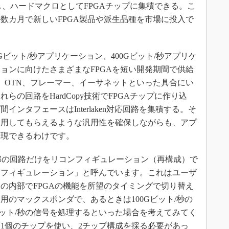
化し、ハードマクロとしてFPGAチップに集積できる。こ
数カ月で新しいFPGA製品や派生品種を市場に投入で
ビット/秒アプリケーション、400Gビット/秒アプリケ
ョンに向けたさまざまなFPGAを短い開発期間で供給
も、OTN、フレーマー、イーサネットといった具合にい
の回路をHardCopy技術でFPGAチップに作り込
ンタフェースはInterlaken対応回路を集積する。そ
利用してもらえるような汎用性を確保しながらも、アプ
実現できるわけです。
部の回路だけをリコンフィギュレーション（再構成）で
ンフィギュレーション」と呼んでいます。これはユーザ
の内部でFPGAの機能を所望のタイミングで切り替え
用のマックスポンダで、あるときは100Gビット/秒の
ビット/秒の信号を処理するといった場合を考えてみてく
1個のチップを使い、2チップ構成を採る必要があっ