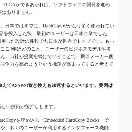
。FPGAができあがれば、ソフトウェアの開発を進め
要はありません。
本ではすでに、HardCopyがかなり多く使われてい
第1世代品を投入した後、最初のユーザーは日本企業でした
yを利用した設計の件数でも日本が世界でトップです。もっ
ここ3年ほどのこと。ユーザーのビジネスモデルや考
せん。当社が提案を続けていくことで、機器メーカー側
の競争力を高めようという機運が高まってくると考えて
Cに加えてASSPの置き換えも加速するといいます。要因は
新しい技術が後押しします。
pyを埋め込む「Embedded HardCopy Blocks」で
能や、多くのユーザーが利用するインタフェース機能