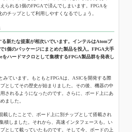
られる1個のFPGAで済んでしまいます。FPGAを
特化のチップとして利用しやすくなるでしょう。
程
合する新たな提案が相次いでいます。インテルはAtomプ
P技術で1個のパッケージにまとめた製品を投入。FPGA大手
 MPCoreをハードマクロとして集積するFPGA製品群を発表し
みています。もともとFPGAは、ASICを開発する際
ップとしてその歴史が始まりました。その後、機器の中
利用されるようになったのです。さらに、ボード上にあ
始めました。
混載したことで、ボード上に別チップとして搭載され
も集積しました。それから、高速インタフェースも。い
ップとして載っていたものです。そして今、ボードの上