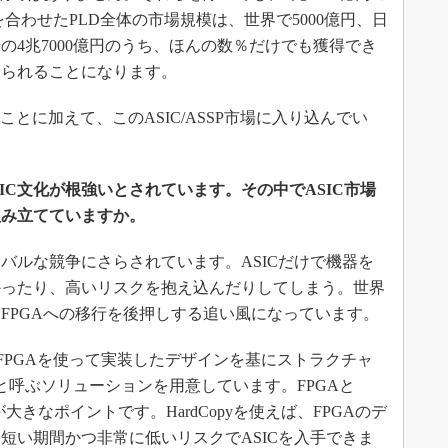
を合わせたPLD全体の市場規模は、世界で5000億円、日
SP市場の4兆7000億円のうち、ほんの数％だけでも獲得でき
められることになります。
とに加えて、このASIC/ASSP市場に入り込んでい
SIC文化が根強いとされています。その中でASIC市場
組み立てていますか。
ルな競争にさらされています。ASICだけで機器を
かったり、高いリスクを抱え込んだりしてしまう。世界
FPGAへの移行を後押しする追い風になっています。
FPGAを使って実装したデザインを基にストラクチャ
py」と呼ぶソリューションを用意しています。FPGAと
大きなポイントです。HardCopyを使えば、FPGAのデ
短い期間かつ非常に低いリスクでASICを入手できま