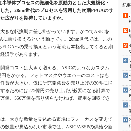
術を知る
） FPGAは半導体プロセスの微細化を原動力とした大規模化・
記事
た。28nm世代のプロセスを適用した次期FPGAのサ
エンジニア”が仕掛けた社内
念の180日
った広がりを期待していますか。
ションは日本を救うのか
きな転換期に差し掛かっています。かつてASICを
IoT通信
Aに乗り換えるという動きです。28nm世代では、この
ナリスト「未来展望」
らFPGAへの乗り換えという潮流も本格化してくると期
愛されないエンジニア」の
の経済学があります。
行動論
発コストは大きく増える。ASICのようなカスタム
5億円もかかる。フォトマスクやウエハーのコストはも
件費が大きい。仮に研究開発費を売り上げの20％に抑
するためには275億円の売り上げが必要になる計算で
2750万個、550万個を売り切らなければ、費用を回収でき
ダーは、大きな数量を見込める市場にフォーカスを変えて
数量が見込めない市場では、ASIC/ASSPの供給や新