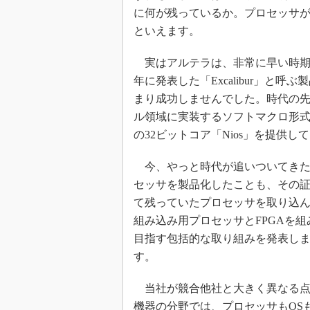
に何が残っているか。プロセッサ
といえます。
実はアルテラは、非常に早い時期か
年に発表した「Excalibur」と
まり成功しませんでした。時代の先
ル領域に実装するソフトマクロ形
の32ビットコア「Nios」を提供し
今、やっと時代が追いついてきたと
セッサを製品化したことも、その証
て残っていたプロセッサを取り込んで
組み込み用プロセッサとFPGAを
目指す包括的な取り組みを発表し
す。
当社が競合他社と大きく異なる点
機器の分野では、プロセッサもOS