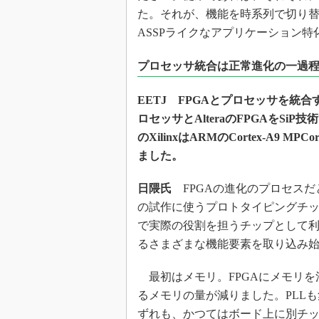
た。それが、機能を時系列で切り替え
ASSPライクなアプリケーション
プロセッサ統合は正常進化の一過
EETJ FPGAとプロセッサを統
ロセッサとAlteraのFPGAをSi
のXilinxはARMのCortex-A9
ました。
日隈氏
FPGAの進化のプロセスだと
の試作に使うプロトタイピングチ
で実際の役割を担うチップとして
るさまざまな機能要素を取り込み
最初はメモリ。FPGAにメモリを
るメモリの量が減りました。PLL
ずれも、かつてはボード上に別チ