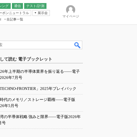
シング
通信
テスト/計測
ーボンニュートラル
展示会
マイページ
全記事一覧
l
ンピューティング
して読む 電子ブックレット
IER
026年上半期の半導体業界を振り返る――電子
2026年7月号
TECHNO-FRONTIER」2025年プレイバック
I時代のメモリ／ストレージ覇権――電子版
026年5月号
湾の半導体戦略 強みと限界――電子版2026年
月号