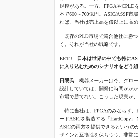
規模がある。一方、FPGAやCPLD
本で600～700億円。ASIC/AS
れば、当社は売上高を倍以上に高
既存のPLD市場で競合他社に勝つこ
く。それが当社の戦略です。
EETJ 日本は世界の中でも特にA
に入り込むためのシナリオをどう
日隈氏
機器メーカーは今、グローバ
設計していては、開発に時間がか
市場で勝てない。こうした現実が、
特に当社は、FPGAのみならず、
ードASICを製造する「HardCo
ASICの両方を提供できるというのが
ザインと互換性を保ちつつ、非常に