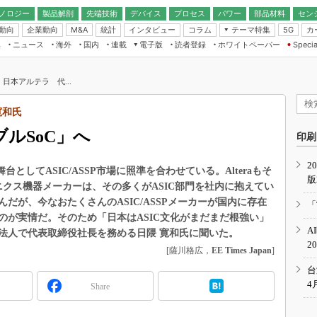
ノロジー
製品解剖
先端技術
デバイス
プロセス
パワー
部品材料
セン
動向
企業動向
統計
インタビュー
コラム
テーマ特集
カ
M&A
5G
ギー
ナログ
無線
集
ニュース
海外
国内
連載
電子版
読者登録
ホワイトペーパー
Specia
フィジカルAI
IoT・エッジコ
モリ
EXPO
Microchip情報
ストレージ通信
EE Times Japan×EDN Japan統合電
エッジAI
子版
I
SEMICON Japan
日本アルテラ 代...
デバイス通信
パワーエレクトロニクス
電子ブックレット
イコン
CEATEC
のナノフォーカス
寛和氏
半導体後工程
GA
EdgeTech＋
業界スコープ
ブルSoC」へ
読者調査（EE Times Research）
印刷
TECHNO-FRONT
のエレ・組み込みプレイバ
カーボンニュートラル
2
人とくるま展
としてASIC/ASSP市場に照準を合わせている。Alteraもそ
版
IoT
直前エンジニアの社会人大
クス機器メーカーは、その多くがASIC部門を社内に抱えてい
電源設計（EDN Japan）
だが、今なおたくさんのASIC/ASSPメーカーが国内に存在
「
数字」で回してみよう
のが実情だ。そのため「日本はASIC文化がまだまだ根強い」
エレクトロニクス入門（EDN
A
法人で代表取締役社長を務める日隈 寛和氏に聞いた。
Japan）
ード ～Behind the
2
rd
[薩川格広，
EE Times Japan
]
年で起こったこと、次の10年
台
こと
4
Share
で探るアジアの新トレンド