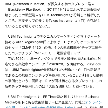
RIM（Research in Motion）が投入する初のタブレット端末
「BlackBerry PlayBook」。2011年4月19日に北米で店頭販売が
始まったこの新型端末をUBM TechInsightsが分解して解析した
ところ、主要チップの多くをTexas Instruments（TI）が供給し
ていることが明らかになった。
UBM TechInsightsでテクニカルマーケティングマネジャーを
務める Allan Yogasingam氏によれば、TIはアプリケーションプ
ロセッサ「OMAP 4430」の他、4つの無線機能を1チップに統合
したコンボチップ「WL1283C」、電源管理チップ
「TWL6040」、単一インダクタで昇圧と降圧の両方の動作に対
応できる高効率コンバータ「PS63020」を供給する。PlayBook
は、UBM TechInsightsが分解解析した機器の中で、TIの新製品
であるこの無線コンボチップを採用していることが判明した最初
の事例だという。同氏は、RIMが同社初となるタブレットにこの
新型チップを採用したのは「大胆な決断だ」と述べている。
UBM TechInsightsは、EE Times誌と同じくUnited Business
Mediaの傘下にある技術情報サービス企業だ。同社は
オンライン
で公開しているPlayBookの分解解析のリポート
の中で、RIMの新