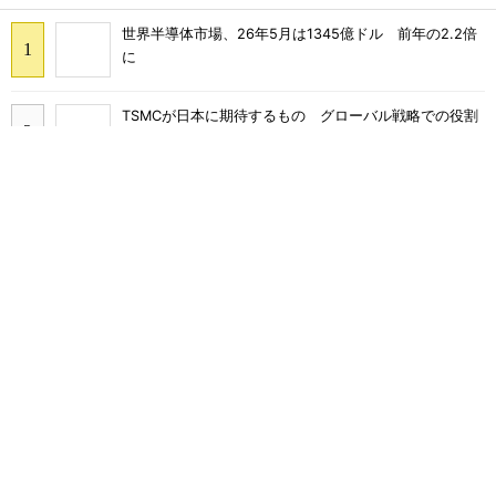
世界半導体市場、26年5月は1345億ドル 前年の2.2倍
に
TSMCが日本に期待するもの グローバル戦略での役割
を日本法人社長に聞く
He・ナフサ・レジスト逼迫の続報――半導体工場停止が
回避できている理由
27年メモリ市場 DRAMは逼迫継続、NANDは供給緩和
へ
2026年Q2のDRAM市場シェア、Samsungが首位に
SK hynixの四半期業績、5四半期連続で売上高と営業利
益が過去最高を更新