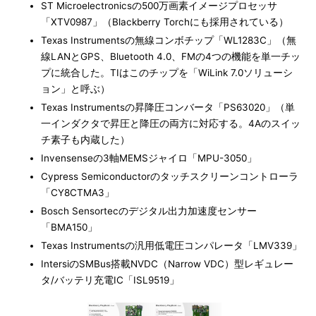
ST Microelectronicsの500万画素イメージプロセッサ
「XTV0987」（Blackberry Torchにも採用されている）
Texas Instrumentsの無線コンボチップ「WL1283C」（無
線LANとGPS、Bluetooth 4.0、FMの4つの機能を単一チッ
プに統合した。TIはこのチップを「WiLink 7.0ソリューシ
ョン」と呼ぶ）
Texas Instrumentsの昇降圧コンバータ「PS63020」（単
一インダクタで昇圧と降圧の両方に対応する。4Aのスイッ
チ素子も内蔵した）
Invensenseの3軸MEMSジャイロ「MPU-3050」
Cypress Semiconductorのタッチスクリーンコントローラ
「CY8CTMA3」
Bosch Sensortecのデジタル出力加速度センサー
「BMA150」
Texas Instrumentsの汎用低電圧コンパレータ「LMV339」
IntersiのSMBus搭載NVDC（Narrow VDC）型レギュレー
タ/バッテリ充電IC「ISL9519」