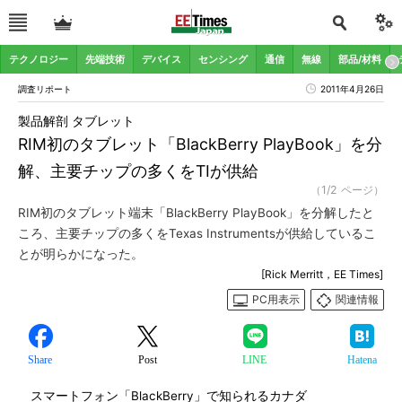
テクノロジー
先端技術
デバイス
センシング
通信
無線
部品/材料
調査リポート
2011年4月26日
製品解剖 タブレット
RIM初のタブレット「BlackBerry PlayBook」を分
解、主要チップの多くをTIが供給
（1/2 ページ）
RIM初のタブレット端末「BlackBerry PlayBook」を分解したと
ころ、主要チップの多くをTexas Instrumentsが供給しているこ
とが明らかになった。
[Rick Merritt，EE Times]
PC用表示
関連情報
Share
Post
LINE
Hatena
スマートフォン「BlackBerry」で知られるカナダ