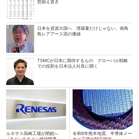
想据え置き
日本を資源大国へ 埋蔵量だけじゃない、南鳥
島レアアース泥の価値
TSMCが日本に期待するもの グローバル戦略
での役割を日本法人社長に聞く
ルネサス高崎工場が閉鎖へ
令和8年熊本地震、半導体メー
「6インチライン維持限界」
カー工場の対応状況