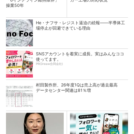
操業50年
He・ナフサ・レジスト逼迫の続報――半導体工
場停止が回避できている理由
SNSアカウントを着実に成長。実はみんなココ
使ってます。
PR(Dreaw合同会社)
村田製作所、26年度1Qは売上高が過去最高
データセンター関連は81％増