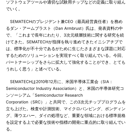
ソフトウェアツールや適切な試験用チップなどの定義に取り組ん
でいく。
SEMATECHのプレジデント兼CEO（最高経営責任者）を務め
るダン・アームブラスト（Dan Armbrust）氏は、発表資料の中
で、「これまで長年にわたり、3次元積層技術に関する研究を続
けてきた。SEMATECHが指揮を執り進めてきたイニシアチブで
は、標準化が不十分であるがために生じたさまざまな課題に対応
するためのソリューションを実現すべく取り組んでいる。今回、
パートナーシップをさらに拡大して強化することができ、とても
うれしく思う」と述べている。
SEMATECHは2010年12月に、米国半導体工業会（SIA：
Semiconductor Industry Association）と、米国の半導体研究コ
ンソーシアム「Semiconductor Research
Corporation（SRC）」と共同で、この3次元チッププログラムを
立ち上げた。検査や計測技術、マイクロバンピング、ボンディン
グ、薄ウエハー、ダイの処理など、重要な領域における標準規格
を設定する上で必要な技術や指標の開発に重点的に取り組んでい
る。