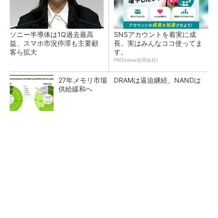
ソニー半導体は1Q過去最高
SNSアカウントを着実に成
益、スマホ市況停滞も主要顧
長。実はみんなココ使ってま
客ら拡大
す。
PR(Dreaw合同会社)
27年メモリ市場 DRAMは逼迫継続、NANDは
供給緩和へ
マイクロン、AI需要で広島工場増強へ起工式
1.5兆円投資
ルネサス、26年2Qは増収増益 データセンタ
ー需要強く「供給はパツパツ」