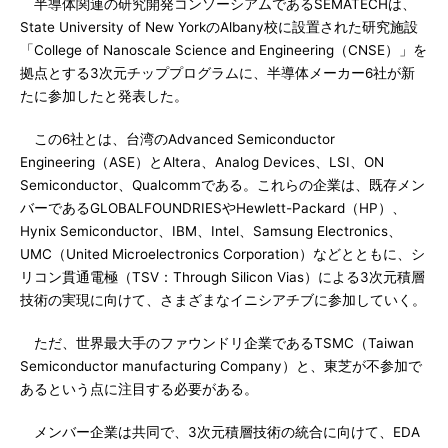
半導体関連の研究開発コンソーシアムであるSEMATECHは、
State University of New YorkのAlbany校に設置された研究施設
「College of Nanoscale Science and Engineering（CNSE）」を
拠点とする3次元チッププログラムに、半導体メーカー6社が新
たに参加したと発表した。
この6社とは、台湾のAdvanced Semiconductor
Engineering（ASE）とAltera、Analog Devices、LSI、ON
Semiconductor、Qualcommである。これらの企業は、既存メン
バーであるGLOBALFOUNDRIESやHewlett-Packard（HP）、
Hynix Semiconductor、IBM、Intel、Samsung Electronics、
UMC（United Microelectronics Corporation）などとともに、シ
リコン貫通電極（TSV：Through Silicon Vias）による3次元積層
技術の実現に向けて、さまざまなイニシアチブに参加していく。
ただ、世界最大手のファウンドリ企業であるTSMC（Taiwan
Semiconductor manufacturing Company）と、東芝が不参加で
あるという点に注目する必要がある。
メンバー企業は共同で、3次元積層技術の統合に向けて、EDA