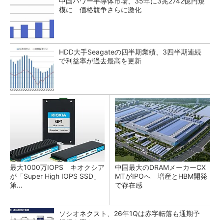
中国パワー半導体市場、35年に3兆2742億円規
模に 価格競争さらに激化
HDD大手Seagateの四半期業績、3四半期連続
で利益率が過去最高を更新
最大1000万IOPS キオクシア
中国最大のDRAMメーカーCX
が「Super High IOPS SSD」
MTがIPOへ 増産とHBM開発
第...
で存在感
ソシオネクスト、26年1Qは赤字転落も通期予