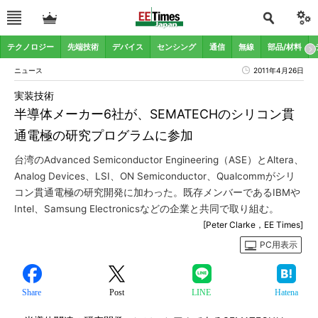
テクノロジー
先端技術
デバイス
センシング
通信
無線
部品/材料
ニュース
2011年4月26日
実装技術
半導体メーカー6社が、SEMATECHのシリコン貫
通電極の研究プログラムに参加
台湾のAdvanced Semiconductor Engineering（ASE）とAltera、
Analog Devices、LSI、ON Semiconductor、Qualcommがシリ
コン貫通電極の研究開発に加わった。既存メンバーであるIBMや
Intel、Samsung Electronicsなどの企業と共同で取り組む。
[Peter Clarke，EE Times]
PC用表示
Share
Post
LINE
Hatena