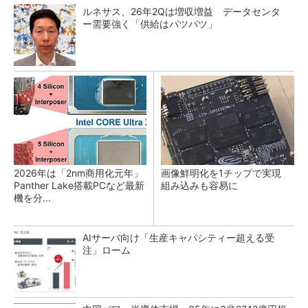
ルネサス、26年2Qは増収増益 データセンタ
ー需要強く「供給はパツパツ」
2026年は「2nm商用化元年」
画像鮮明化を1チップで実現
Panther Lake搭載PCなど最新
組み込みも容易に
機を分...
AIサーバ向け「生産キャパシティー超える受
注」ローム