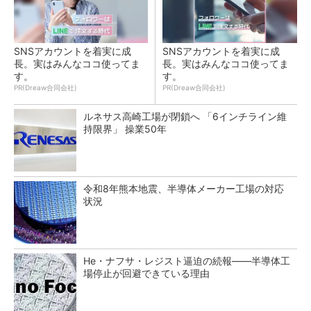
SNSアカウントを着実に成
SNSアカウントを着実に成
長。実はみんなココ使ってま
長。実はみんなココ使ってま
す。
す。
PR(Dreaw合同会社)
PR(Dreaw合同会社)
ルネサス高崎工場が閉鎖へ 「6インチライン維
持限界」 操業50年
令和8年熊本地震、半導体メーカー工場の対応
状況
He・ナフサ・レジスト逼迫の続報――半導体工
場停止が回避できている理由