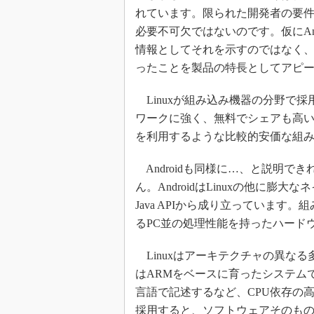
れています。限られた開発者の要
必要不可欠ではないのです。仮にAn
情報としてそれを示すのではなく、A
ったことを製品の特長としてアピ
Linuxが組み込み機器の分野で採
ワークに強く、無料でシェアも高
を利用するような比較的安価な組
Androidも同様に…、と説明で
ん。AndroidはLinuxの他に
Java APIから成り立っています。
るPC並の処理性能を持ったハード
Linuxはアーキテクチャの異なる多
はARMをベースに育ったシステム
言語で記述するなど、CPU依存の高
採用すると、ソフトウェアそのものの動