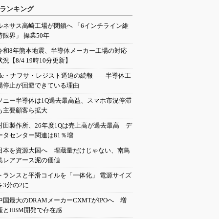
ランキング
ルネサス高崎工場が閉鎖へ 「6インチライン維
持限界」 操業50年
令和8年熊本地震、半導体メーカー工場の対応
状況【8/4 19時10分更新】
He・ナフサ・レジスト逼迫の続報――半導体工
場停止が回避できている理由
ソニー半導体は1Q過去最高益、スマホ市況停滞
も主要顧客ら拡大
村田製作所、26年度1Qは売上高が過去最高 デ
ータセンター関連は81％増
日本を資源大国へ 埋蔵量だけじゃない、南鳥
島レアアース泥の価値
トランスと平滑コイルを「一体化」 電源サイズ
を3分の2に
中国最大のDRAMメーカーCXMTがIPOへ 増
産とHBM開発で存在感