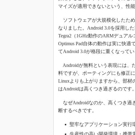
マイズが適用できないという、性
ソフトウェアが大規模化したため
なりました。Android 3.0を採用したLG
Tegra2（1GHz動作のARMデュ
Optimus Pad自体の動作は実に快適
てAndroid 3.0が格段に重くな
Androidが無料という表現には
料ですが、ポーティングにも修正
Linuxよりも上がりますから、部
はAndroidは高くつき過ぎるのです
なぜAndroidなのか、高くつき
断するべきです。
堅牢なアプリケーション実行
生産性の高い開発環境・携帯電