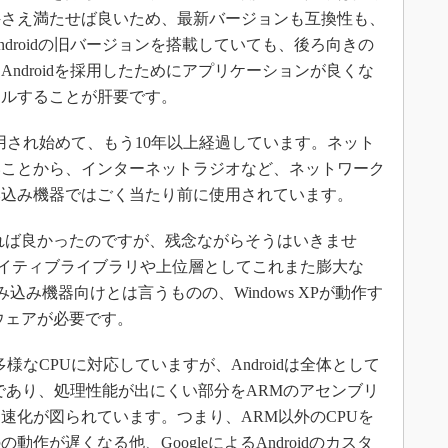
件さえ満たせば良いため、最新バージョンも互換性も、
droidの旧バージョンを搭載していても、後ろ向きの
ndroidを採用したためにアプリケーションが良くな
ールすることが肝要です。
用され始めて、もう10年以上経過しています。ネット
いことから、インターネットラジオなど、ネットワーク
み込み機器ではごく当たり前に使用されています。
きれば良かったのですが、残念ながらそうはいきませ
膨大なネイティブライブラリや上位層としてこれまた膨大な
組み込み機器向けとは言うものの、Windows XPが動作す
ウェアが必要です。
様なCPUに対応していますが、Androidは全体として
であり、処理性能が出にくい部分をARMのアセンブリ
速化が図られています。つまり、ARM以外のCPUを
作が遅くなる他、GoogleによるAndroidのカスタ