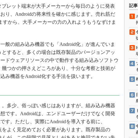
術を知る
やタブレット端末が大手メーカーから毎日のように発表
記事
エンジニア”が仕掛けた社内
り、Androidの将来性を確かに感じます。売れ筋だ
念の180日
りますから、大手メーカーの力の入れようもうなずけま
ションは日本を救うのか
IoT通信
の組み込み機器でも「Android化」が進んでいま
ナリスト「未来展望」
しようとすると、多くの場合は既存製品のバージョンアッ
愛されないエンジニア」の
行動論
ハードウェアリソースの中で動作する組み込みソフトウ
には、幾つかの押さえどころがあり、十分な考察と技術が
み機器をAndroid化する手法を扱います。
い」。多少、俗っぽい感じはありますが、組み込み機器
です。Androidは、エンドユーザーだけでなく開発
す。ただし、実際にAndroidを導入する前に、
と欠点をよく見定めておく必要があります。既存製品の
りませんが、この段階で見落としがあると挽回できない失