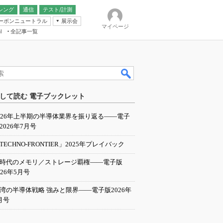
シング
通信
テスト/計測
ーボンニュートラル
展示会
マイページ
全記事一覧
l
ンピューティング
して読む 電子ブックレット
IER
026年上半期の半導体業界を振り返る――電子
2026年7月号
TECHNO-FRONTIER」2025年プレイバック
I時代のメモリ／ストレージ覇権――電子版
026年5月号
湾の半導体戦略 強みと限界――電子版2026年
月号