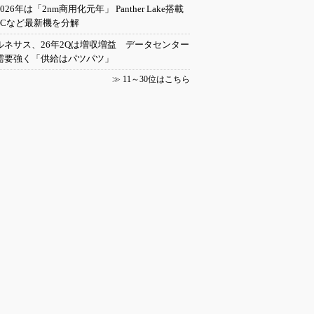
2026年は「2nm商用化元年」 Panther Lake搭載
PCなど最新機を分解
ルネサス、26年2Qは増収増益 データセンター
需要強く「供給はパツパツ」
≫
11～30位はこちら