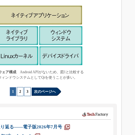
トウェア構成
Android APIがないため、図1と比較する
ウィンドウシステムとしてQtを使うことが多い。
1
|
2
|
3
次のページへ
り返る――電子版2026年7月号