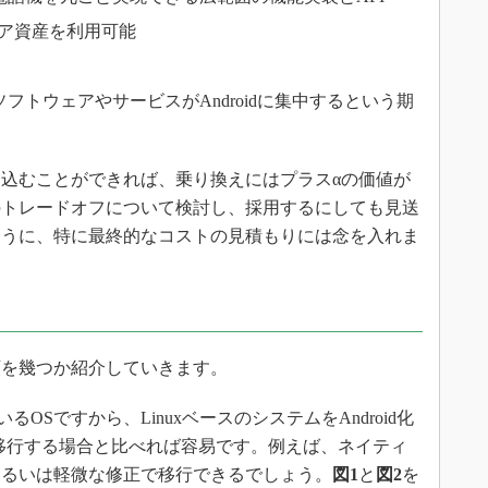
ウェア資産を利用可能
フトウェアやサービスがAndroidに集中するという期
込むことができれば、乗り換えにはプラスαの価値が
のトレードオフについて検討し、採用するにしても見送
ように、特に最終的なコストの見積もりには念を入れま
を幾つか紹介していきます。
ているOSですから、LinuxベースのシステムをAndroid化
移行する場合と比べれば容易です。例えば、ネイティ
あるいは軽微な修正で移行できるでしょう。
図1
と
図2
を