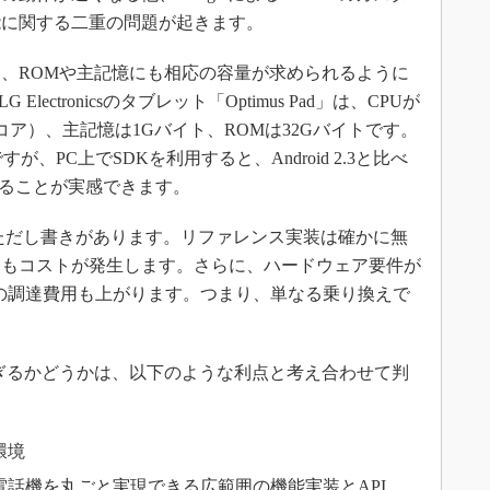
能に関する二重の問題が起きます。
、ROMや主記憶にも相応の容量が求められるように
 Electronicsのタブレット「Optimus Pad」は、CPUが
アルコア）、主記憶は1Gバイト、ROMは32Gバイトです。
ですが、PC上でSDKを利用すると、Android 2.3と比べ
っていることが実感できます。
、ただし書きがあります。リファレンス実装は確かに無
にもコストが発生します。さらに、ハードウェア要件が
材の調達費用も上がります。つまり、単なる乗り換えで
。
過ぎるかどうかは、以下のような利点と考え合わせて判
環境
話機を丸ごと実現できる広範囲の機能実装とAPI