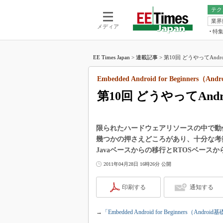
テク
業界
電池／エネル
ア
メディア
特
メ
福田昭の
LS
EE Times Japan
>
連載記事
>
第10回 どうやってAndro
福田昭の
マ
湯之上隆
Embedded Android for Beginners（A
FP
大山聡の
第10回 どうやってAnd
大原雄介
ック
リタイア
限られたハードウェアリソースの中で動作
学漂流記
幾つかの押さえどころがあり、十分な考察
Javaベースからの移行とRTOSベース
世界を「
2011年04月28日 16時26分 公開
踊るバズワ
Buzzwo
印刷する
通知する
この10
で起こる
製品分解
→
「Embedded Android for Beginners（An