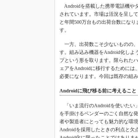
光伝送技
Androidを搭載した携帯電話機
“異端児
されています。市場は活況を呈してお
改革、執
と年間500万台もの出荷台数にな
イノベー
す。
JASA発
一方、出荷数こそ少ないものの、一般
IHSア
す。組み込み機器をAndroid化
「英語に
ための新
プという形を取ります。限られた
ェアをAndroidに移行するため
必要になります。今回は既存の組み込
Androidに飛び移る前に考えること
「いま流行のAndroidを使いた
を手掛けるベンダーのごく自然な発想
者や製造者にとっても魅力的な環境で
Androidを採用したときの利点
Android化に限ったことではあ