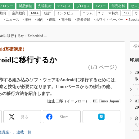
ノロジー
製品解剖
先端技術
デバイス
プロセス
パワー
部品材料
セン
動向
企業動向
統計
インタビュー
コラム
テーマ特集
カ
M&A
5G
ギー
ナログ
無線
集
ニュース
海外
国内
連載
電子版
読者登録
ホワイトペーパー
Specia
フィジカルAI
IoT・エッジコ
モリ
EXPO
Microchip情報
ストレージ通信
EE Times Japan×EDN Japan統合電
エッジAI
子版
I
SEMICON Japan
idに移行するか：Embedded ...
デバイス通信
パワーエレクトロニクス
電子ブックレット
イコン
CEATEC
のナノフォーカス
ndroid基礎講座）
半導体後工程
GA
EdgeTech＋
業界スコープ
roidに移行するか
読者調査（EE Times Research）
印刷
TECHNO-FRONT
のエレ・組み込みプレイバ
（1/3 ページ）
カーボンニュートラル
2
人とくるま展
版
IoT
直前エンジニアの社会人大
する組み込みソフトウェアをAndroidに移行するためには、
と技術が必要になります。Linuxベースからの移行の他、
電源設計（EDN Japan）
「
からの移行方法を紹介します。
数字」で回してみよう
エレクトロニクス入門（EDN
A
[
金山二郎（イーフロー）
，
EE Times Japan
]
Japan）
ード ～Behind the
2
rd
見る
Share
年で起こったこと、次の10年
台
こと
4
で探るアジアの新トレンド
droid基礎講座）」連載一覧