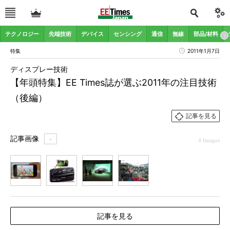
テクノロジー
先端技術
デバイス
センシング
通信
無線
部品/材料
特集
2011年1月7日
ディスプレー技術
【年頭特集】EE Times誌が選ぶ2011年の注目技術
（後編）
記事を見る
記事画像
＋
4 Images
1
2
3
4
記事を見る