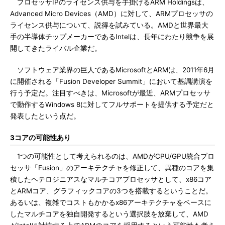
プロセッサIPのライセンス供与を手掛けるARM Holdingsは、
Advanced Micro Devices（AMD）に対して、ARMプロセッサの
ライセンス供与について、説得を試みている。AMDと世界最大
手の半導体チップメーカーであるIntelは、長年にわたり競争を展
開してきたライバル企業だ。
ソフトウェア業界の巨人であるMicrosoftとARMは、2011年6月
に開催される「Fusion Developer Summit」において基調講演を
行う予定だ。注目すべきは、Microsoftが最近、ARMプロセッサ
で動作するWindows 8に対してフルサポートを提供する予定だと
発表したという点だ。
3コアの可能性あり
1つの可能性として考えられるのは、AMDがCPU/GPU統合プロ
セッサ「Fusion」のアーキテクチャを修正して、異種のコアを集
積したヘテロジニアスなマルチコアプロセッサとして、x86コア
とARMコア、グラフィックコアの3つを搭載するということだ。
あるいは、複雑でコストもかかるx86アーキテクチャをベースに
したマルチコアを独自開発するという選択肢を放棄して、AMD