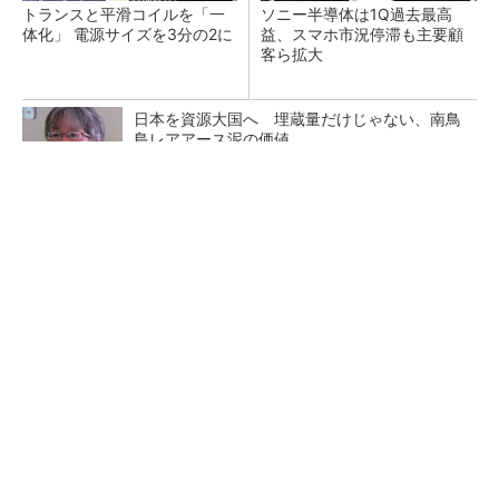
トランスと平滑コイルを「一
ソニー半導体は1Q過去最高
体化」 電源サイズを3分の2に
益、スマホ市況停滞も主要顧
客ら拡大
日本を資源大国へ 埋蔵量だけじゃない、南鳥
島レアアース泥の価値
三菱電機、第5世代SiC MOSFETの核 オン抵
抗25％減の独自構造
マイクロン、AI需要で広島工場増強へ起工式
1.5兆円投資