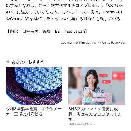
始するとなれば、恐らく次世代マルチコアプロセッサ「Cortex-
A15」に注力していくだろう。しかしイースト氏は、Cortex-A8
やCortex-A9をAMDにライセンス供与する可能性も残している。
【翻訳：田中留美、編集：EE Times Japan】
Copyright © ITmedia, Inc. All Rights Reserved.
あなたにおすすめ
令和8年熊本地震、半導体メー
SNSアカウントを着実に成
カー工場の対応状況
長。実はみんなココ使ってま
す。
PR(Dreaw合同会社)