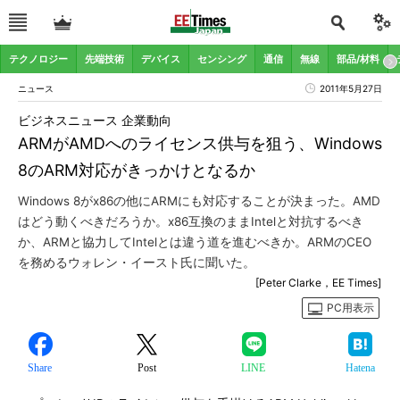
テクノロジー
先端技術
デバイス
センシング
通信
無線
部品/材料
ニュース
2011年5月27日
ビジネスニュース 企業動向
ARMがAMDへのライセンス供与を狙う、Windows
8のARM対応がきっかけとなるか
Windows 8がx86の他にARMにも対応することが決まった。AMD
はどう動くべきだろうか。x86互換のままIntelと対抗するべき
か、ARMと協力してIntelとは違う道を進むべきか。ARMのCEO
を務めるウォレン・イースト氏に聞いた。
[Peter Clarke，EE Times]
PC用表示
Share
Post
LINE
Hatena