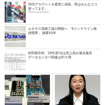
SNSアカウントを着実に成長。実はみんなココ
使ってます。
PR(Dreaw合同会社)
ルネサス高崎工場が閉鎖へ 「6インチライン維
持限界」 操業50年
村田製作所、26年度1Qは売上高が過去最高
データセンター関連は81％増