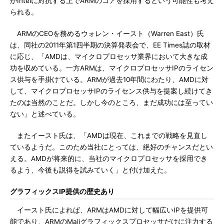
がIntelに対抗する上でARMのコアを採用するという可能性も考え
られる。
ARMのCEOを務めるウォレン・イースト（Warren East）氏
は、同社の2011年第1四半期の決算発表会で、EE Times誌の取材
に応じ、「AMDは、マイクロプロセッサ業界において大きな成
功を収めている。一方ARMは、マイクロプロセッサIPのライセン
ス供与を手掛けている。ARMが過去10年間にわたり、AMDに対
して、マイクロプロセッサIPのライセンス供与を提案し続けてき
たのは当然のことだ。しかし今のところ、まだ成功には至ってい
ない」と述べている。
またイースト氏は、「AMDは現在、これまでの戦略を見直し
ているようだ。このため当社にとっては、絶好のチャンスだとい
える。AMDが将来的に、当社のマイクロプロセッサを採用でき
るよう、今後も説得を試みていく」と付け加えた。
グラフィックスIP提供の歴史あり
イースト氏によれば、ARMはAMDに対して幅広いIPを提供可
能であり、ARMのMaliグラフィックスプロセッサだけに注力する