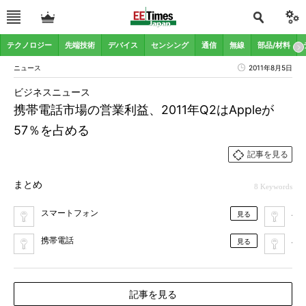
テクノロジー
先端技術
デバイス
センシング
通信
無線
部品/材料
ニュース
2011年8月5日
ビジネスニュース
携帯電話市場の営業利益、2011年Q2はAppleが
57％を占める
記事を見る
まとめ
8 Keywords
スマートフォン
And
見る
携帯電話
An
見る
記事を見る