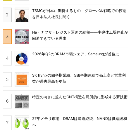
TSMCが日本に期待するもの グローバル戦略での役割
を日本法人社長に聞く
He・ナフサ・レジスト逼迫の続報――半導体工場停止が
回避できている理由
2026年Q2のDRAM市場シェア、Samsungが首位に
SK hynixの四半期業績、5四半期連続で売上高と営業利
益が過去最高を更新
特定の向きに並んだCNT構造を局所的に形成する新技術
27年メモリ市場 DRAMは逼迫継続、NANDは供給緩和
へ