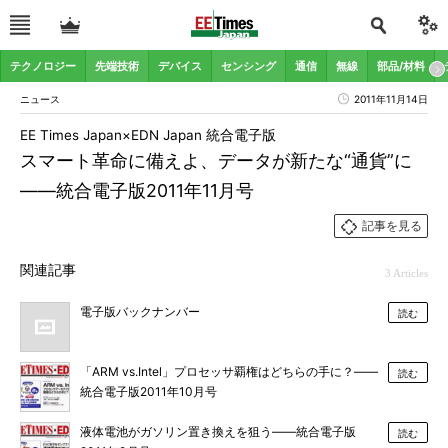
テクノロジー
先端技術
デバイス
センシング
通信
無線
部品/材料
ニュース
2011年11月14日
EE Times Japan×EDN Japan 統合電子版
スマート革命に備えよ、データが新たな“通貨”に
――統合電子版2011年11月号
記事を見る
関連記事
3 Articles
電子版バックナンバー
読む
「ARM vs.Intel」プロセッサ覇権はどちらの手に？――
読む
統合電子版2011年10月号
液体電池がガソリン置き換えを狙う――統合電子版
読む