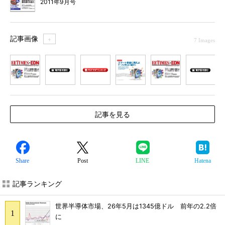
2011年9月号
記事画像
＋
7 Images
1
2
3
4
5
6
7
記事を見る
Share
Post
LINE
Hatena
記事ランキング
世界半導体市場、26年5月は1345億ドル 前年の2.2倍
に