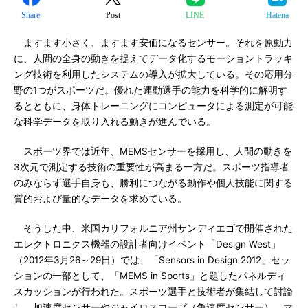
Share
Post
LINE
Hatena
ますます小さく、ますます安価になるセンサー。それを原動力
に、人間の全身の動きを捉えてデータ化するモーショントラッキ
ング技術を利用したシステムの導入が拡大している。その応用分
野の1つがスポーツだ。優れた運動選手の能力を科学的に解明す
るとともに、身体トレーニングにコンピュータによる測定が可能
な科学データを取り入れる動きが進んでいる。
スポーツ界では近年、MEMSセンサーを採用し、人間の動きを
3次元で測定する技術の重要性が高まる一方だ。スポーツ指導者
のみならず選手自身も、勝利につながる動作や個人技能に関する
質的および量的なデータを求めている。
そうした中、米国カリフォルニア州サンディエゴで開催された
エレクトロニクス機器の設計者向けイベント「Design West」
（2012年3月26～29日）では、「Sensors in Design 2012」セッ
ションの一部として、「MEMS in Sports」と題したパネルディ
スカッションが行われた。スポーツ選手と技術者が集結して討論
し、加速度センサーやジャイロスコープ（角速度センサー）、マ