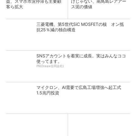
益、スマホ市況停滞も主要顧
けじゃない、南鳥島レアアー
客ら拡大
ス泥の価値
三菱電機、第5世代SiC MOSFETの核 オン抵
抗25％減の独自構造
SNSアカウントを着実に成長。実はみんなココ
使ってます。
PR(Dreaw合同会社)
マイクロン、AI需要で広島工場増強へ起工式
1.5兆円投資