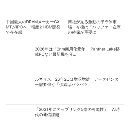
中国最大のDRAMメーカーCX
商社が見る激動の半導体市
MTがIPOへ 増産とHBM開発
場 今後は「バッファー在庫
で存在感
の確保が重要に」
2026年は「2nm商用化元年」 Panther Lake搭
載PCなど最新機を分...
ルネサス、26年2Qは増収増益 データセンタ
ー需要強く「供給はパツパツ」
「2031年にアップリンク5倍の可能性」 AI時
代の通信課題