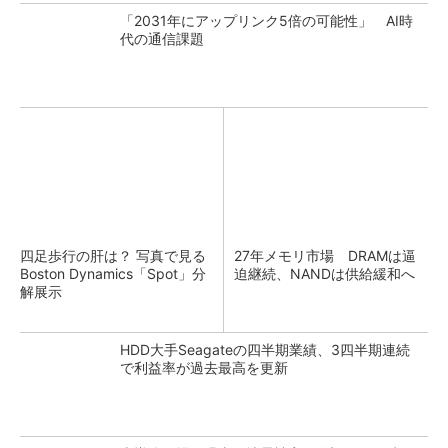
「2031年にアップリンク5倍の可能性」 AI時
代の通信課題
四足歩行の肝は？ 写真で見る
27年メモリ市場 DRAMは逼
Boston Dynamics「Spot」分
迫継続、NANDは供給緩和へ
解展示
HDD大手Seagateの四半期業績、3四半期連続
で利益率が過去最高を更新