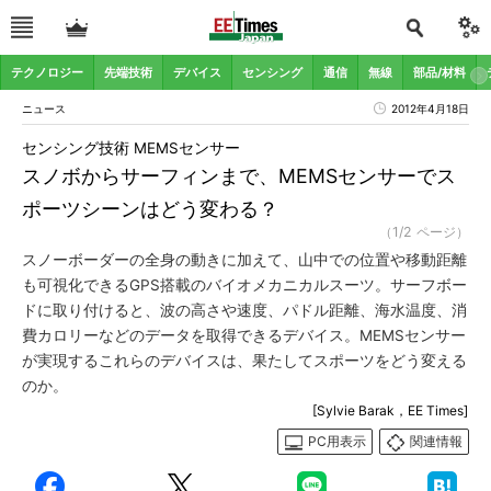
テクノロジー
先端技術
デバイス
センシング
通信
無線
部品/材料
ニュース
2012年4月18日
センシング技術 MEMSセンサー
スノボからサーフィンまで、MEMSセンサーでス
ポーツシーンはどう変わる？
（1/2 ページ）
スノーボーダーの全身の動きに加えて、山中での位置や移動距離
も可視化できるGPS搭載のバイオメカニカルスーツ。サーフボー
ドに取り付けると、波の高さや速度、パドル距離、海水温度、消
費カロリーなどのデータを取得できるデバイス。MEMSセンサー
が実現するこれらのデバイスは、果たしてスポーツをどう変える
のか。
[Sylvie Barak，EE Times]
PC用表示
関連情報