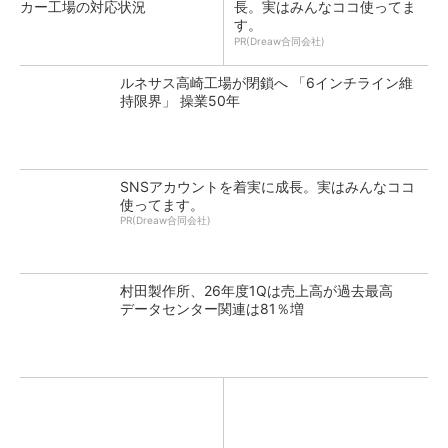
カー工場の対応状況
長。実はみんなココ使ってま
す。
PR(Dreaw合同会社)
ルネサス高崎工場が閉鎖へ 「6インチライン維
持限界」 操業50年
SNSアカウントを着実に成長。実はみんなココ
使ってます。
PR(Dreaw合同会社)
村田製作所、26年度1Qは売上高が過去最高
データセンター関連は81％増