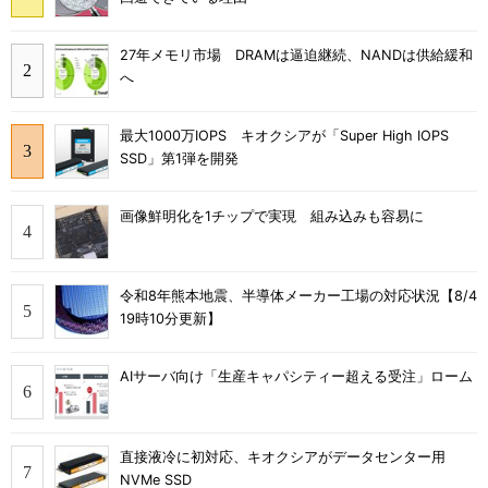
27年メモリ市場 DRAMは逼迫継続、NANDは供給緩和
へ
最大1000万IOPS キオクシアが「Super High IOPS
SSD」第1弾を開発
画像鮮明化を1チップで実現 組み込みも容易に
令和8年熊本地震、半導体メーカー工場の対応状況【8/4
19時10分更新】
AIサーバ向け「生産キャパシティー超える受注」ローム
直接液冷に初対応、キオクシアがデータセンター用
NVMe SSD