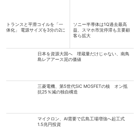
トランスと平滑コイルを「一
ソニー半導体は1Q過去最高
体化」 電源サイズを3分の2に
益、スマホ市況停滞も主要顧
客ら拡大
日本を資源大国へ 埋蔵量だけじゃない、南鳥
島レアアース泥の価値
三菱電機、第5世代SiC MOSFETの核 オン抵
抗25％減の独自構造
マイクロン、AI需要で広島工場増強へ起工式
1.5兆円投資