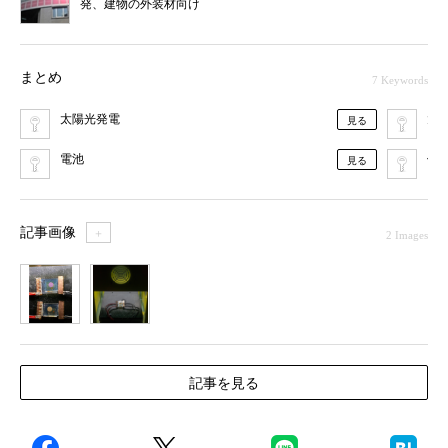
発、建物の外装材向け
まとめ
7 Keywords
太陽光発電
太
見る
電池
低
見る
記事画像
＋
2 Images
1
2
記事を見る