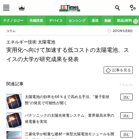
テクノロジー
先端技術
デバイス
センシング
通信
無線
部品/材料
コラム
2012年5月8日
エネルギー技術 太陽電池
実用化へ向けて加速する低コストの太陽電池、ス
イスの大学が研究成果を発表
記事を見る
関連記事
3 Articles
太陽電池の効率を66％まで高める手法、“量子影状
読む
態”の発見で可能性が開く
パナソニックの太陽光発電システム、業界最高水準の
読む
発電量を実現
三菱化学が軽量な建材一体型太陽電池モジュールを開
読む