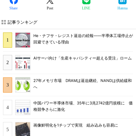
Share
Post
LINE
Hatena
記事ランキング
He・ナフサ・レジスト逼迫の続報――半導体工場停止が
回避できている理由
AIサーバ向け「生産キャパシティー超える受注」ローム
27年メモリ市場 DRAMは逼迫継続、NANDは供給緩和
へ
中国パワー半導体市場、35年に3兆2742億円規模に 価
格競争さらに激化
画像鮮明化を1チップで実現 組み込みも容易に