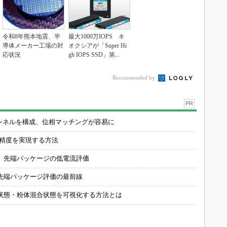
令和8年熊本地震、半
最大1000万IOPS キ
導体メーカー工場の対
オクシアが「Super Hi
応状況
gh IOPS SSD」第...
Recommended by
PR
チャンネルを構成、位相マッチングが容易に
の精度を実現する方法
 先端パッケージの低電流評価
先端パッケージ評価の最前線
状態・粉体混合状態を可視化する方法とは