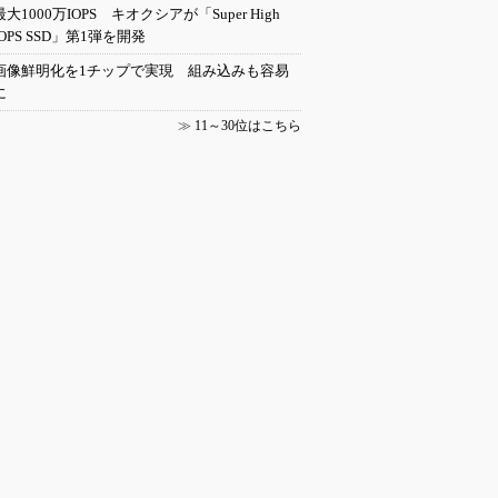
最大1000万IOPS キオクシアが「Super High
IOPS SSD」第1弾を開発
画像鮮明化を1チップで実現 組み込みも容易
に
≫
11～30位はこちら