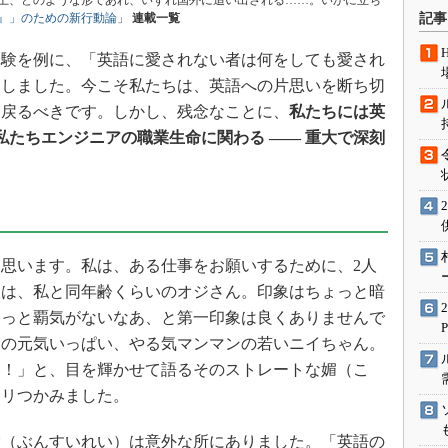
上、どのような形であれ、いずれ国外に追い出される……。いかに立ち
術を知る
』」のための新行動論
」
連載一覧
記事
エンジニア”が仕掛けた社内
念の180日
体験を例に、「英語に愛されない者は何をしても愛され
明しました。今こそ私たちは、英語への片思いを断ち切
ションは日本を救うのか
ち戻るべきです。しかし、残念なことに、
私たちには英
IoT通信
私たちエンジニアの職業生命に関わる ―― 重大で深刻
ナリスト「未来展望」
愛されないエンジニア」の
行動論
思います。私は、ある仕事をお願いするために、2人
人は、私と同年齢くらいのオジさん。印象はちょっと暗
ょっと覇気がないなあ、と第一印象は良くありませんで
目の元気いっぱい、やる気マンマンの若いニイちゃん。
い！」と、目を輝かせて語るそのストレートな媚（こ
チリつかみました。
（ぶんすいれい）は意外な所にありました。「英語の