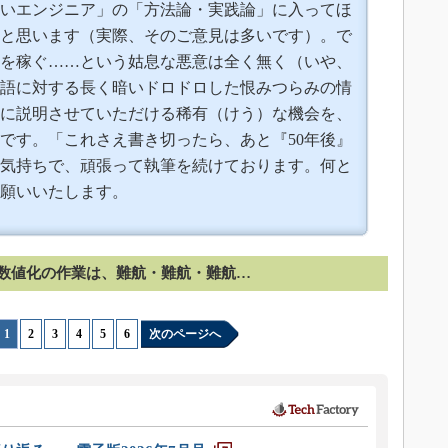
いエンジニア」の「方法論・実践論」に入ってほ
と思います（実際、そのご意見は多いです）。で
を稼ぐ……という姑息な悪意は全く無く（いや、
語に対する長く暗いドロドロした恨みつらみの情
に説明させていただける稀有（けう）な機会を、
です。「これさえ書き切ったら、あと『50年後』
気持ちで、頑張って執筆を続けております。何と
願いいたします。
数値化の作業は、難航・難航・難航…
1
|
2
|
3
|
4
|
5
|
6
次のページへ