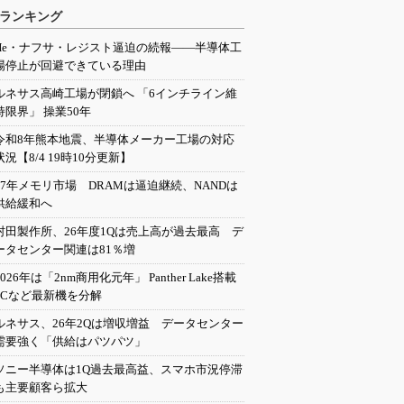
ランキング
He・ナフサ・レジスト逼迫の続報――半導体工
場停止が回避できている理由
ルネサス高崎工場が閉鎖へ 「6インチライン維
持限界」 操業50年
令和8年熊本地震、半導体メーカー工場の対応
状況【8/4 19時10分更新】
27年メモリ市場 DRAMは逼迫継続、NANDは
供給緩和へ
村田製作所、26年度1Qは売上高が過去最高 デ
ータセンター関連は81％増
2026年は「2nm商用化元年」 Panther Lake搭載
PCなど最新機を分解
ルネサス、26年2Qは増収増益 データセンター
需要強く「供給はパツパツ」
ソニー半導体は1Q過去最高益、スマホ市況停滞
も主要顧客ら拡大