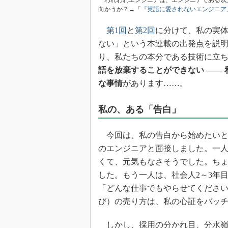
われわれエンジニアは、エンジニアである以
光伝送技
向かうか？→「
『英語に愛されないエンジニア
“異端児
改革、執
第1回
と
第2回
に分けて、私の実
ない」という本連載の出発点を説
イノベー
り、私たちの本分である技術に立
JASA発
語を放棄することができない ―― 
IHSア
な事情
があります……。
「英語に
ための新
私の、ある「告白」
今回は、私の告白から始めたいと
のエンジニアと面接しました。一
くて、元気もなさそうでした。ち
した。もう一人は、社会人2～3年
「どんな仕事でもやらせてくださ
び）の売り方は、私の心証をバッ
しかし、採用の分かれ目、分水嶺