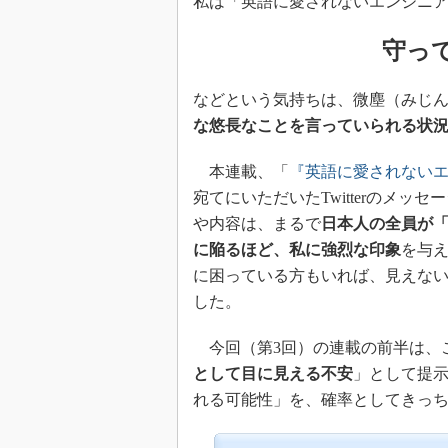
私は「英語に愛されないエンジニ
守っ
などという気持ちは、微塵（みじ
な悠長なことを言っていられる状
本連載、「
『英語に愛されない
宛てにいただいたTwitterのメ
や内容は、まるで
日本人の全員が
に陥るほど、私に強烈な印象
を与
に困っている方もいれば、見えな
した。
今回（第3回）の連載の前半は、
として目に見える不安
」として提
れる可能性」を、確率としてきっ