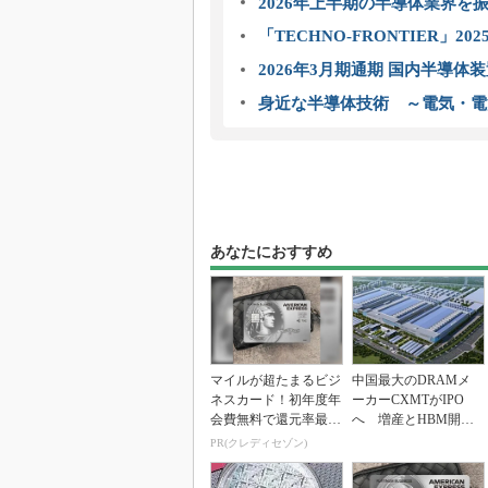
2026年上半期の半導体業界を振
「TECHNO-FRONTIER」2
2026年3月期通期 国内半導体
身近な半導体技術 ～電気・電
あなたにおすすめ
マイルが超たまるビジ
中国最大のDRAMメ
ネスカード！初年度年
ーカーCXMTがIPO
会費無料で還元率最大
へ 増産とHBM開発
1.125%
で存在感
PR(クレディセゾン)