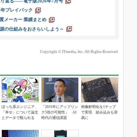
り返る――電子版2026年7月号
025年プレイバック
装置メーカー 業績まとめ
源の仕組みをおさらいしよう～
Copyright © ITmedia, Inc. All Rights Reserved.
ぼっち系エンジニア、
「2031年にアップリン
画像鮮明化を1チップ
「幸せ」について論文
ク5倍の可能性」 AI
で実現 組み込みも容
とデータで殴られる
時代の通信課題
易に