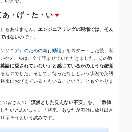
ア」の人を、
てあ・げ・た・い
♥
ん）もありません。
エンジニアリングの現場では、そん
況ではない
のです。
エンジニア』のための新行動論
」をスタートした後、私
ッセージやメールは、全て読ませていただきました。その数
「英語に愛されていない」と感じているかのような錯覚
えるものでした。そして、待ったなしという状況で英語
い将来におびえている方もいる、ということも分かりま
この皆さんの「
漠然とした見えない不安
」を、「
数値
示したいと思います。「将来、あなたが海外に放り出さ
ちり示そうという試みです。