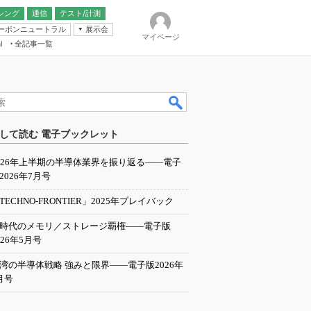
シング
通信
テスト/計測
ーボンニュートラル
展示会
マイページ
全記事一覧
l
ンピューティング
して読む 電子ブックレット
IER
026年上半期の半導体業界を振り返る――電子
2026年7月号
TECHNO-FRONTIER」2025年プレイバック
I時代のメモリ／ストレージ覇権――電子版
026年5月号
湾の半導体戦略 強みと限界――電子版2026年
月号