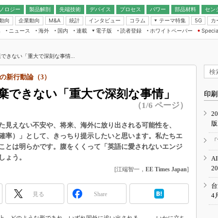
ノロジー
製品解剖
先端技術
デバイス
プロセス
パワー
部品材料
セン
動向
企業動向
統計
インタビュー
コラム
テーマ特集
カ
M&A
5G
ギー
ナログ
無線
集
ニュース
海外
国内
連載
電子版
読者登録
ホワイトペーパー
Specia
フィジカルAI
IoT・エッジコ
モリ
EXPO
Microchip情報
ストレージ通信
EE Times Japan×EDN Japan統合電
エッジAI
子版
I
SEMICON Japan
できない「重大で深刻な事情...
デバイス通信
パワーエレクトロニクス
電子ブックレット
イコン
CEATEC
のナノフォーカス
の新行動論（3）
半導体後工程
GA
EdgeTech＋
業界スコープ
棄できない「重大で深刻な事情」
読者調査（EE Times Research）
印刷
TECHNO-FRONT
のエレ・組み込みプレイバ
（1/6 ページ）
カーボンニュートラル
2
人とくるま展
版
IoT
直前エンジニアの社会人大
た見えない不安や、将来、海外に放り出される可能性を、
確率）」として、きっちり提示したいと思います。私たちエ
電源設計（EDN Japan）
「
ことは明らかです。腹をくくって「英語に愛されないエンジ
数字」で回してみよう
エレクトロニクス入門（EDN
しょう。
A
Japan）
ード ～Behind the
2
[江端智一，
EE Times Japan
]
rd
年で起こったこと、次の10年
台
こと
見る
Share
4
で探るアジアの新トレンド