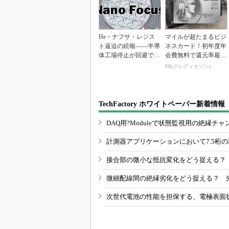
He・ナフサ・レジス
マイルが超たまるビジ
ト逼迫の続報――半導
ネスカード！初年度年
体工場停止が回避でき
会費無料で還元率最大
ている理由
1.125%
PR(クレディセゾン)
TechFactory ホワイトペーパー新着情報
DAQ用?Moduleで状態監視用の絶縁
計測器アプリケーションにおいて7.5桁
接合部の微小な抵抗変化をどう捉える？
微細配線間の絶縁劣化をどう捉える？ 
次世代電池の性能を担保する、電極表面