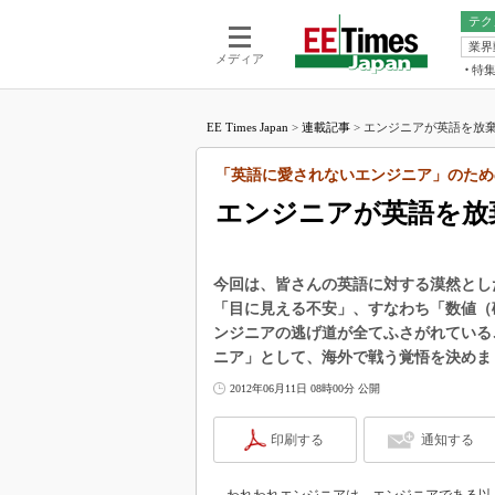
テク
業界
電池／エネル
ア
メディア
特
メ
福田昭の
LS
EE Times Japan
>
連載記事
>
エンジニアが英語を放棄
福田昭の
マ
湯之上隆
「英語に愛されないエンジニア」のため
FP
大山聡の
エンジニアが英語を放
大原雄介
ック
リタイア
今回は、皆さんの英語に対する漠然とし
学漂流記
「目に見える不安」、すなわち「数値（
ンジニアの逃げ道が全てふさがれている
世界を「
ニア」として、海外で戦う覚悟を決めま
踊るバズワ
Buzzwo
2012年06月11日 08時00分 公開
この10
で起こる
印刷する
通知する
製品分解