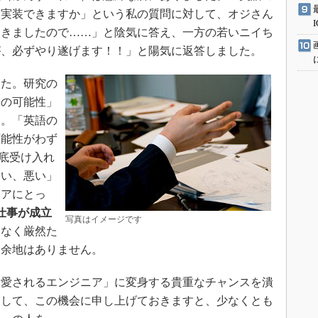
を実装できますか」という私の質問に対して、オジさん
てきましたので……」と陰気に答え、一方の若いニイち
が、必ずやり遂げます！！」と陽気に返答しました。
た。研究の
来の可能性」
す。「英語の
可能性がわず
到底受け入れ
良い、悪い」
ニアにとっ
仕事が成立
写真はイメージです
協なく厳然た
る余地はありません。
愛されるエンジニア」に変身する貴重なチャンスを潰
そして、この機会に申し上げておきますと、少なくとも