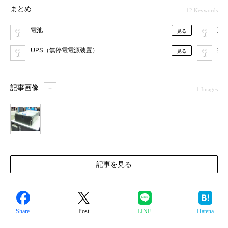
まとめ
12 Keywords
電池
直
見る
UPS（無停電電源装置）
交
見る
記事画像
＋
1 Images
1
記事を見る
Share
Post
LINE
Hatena