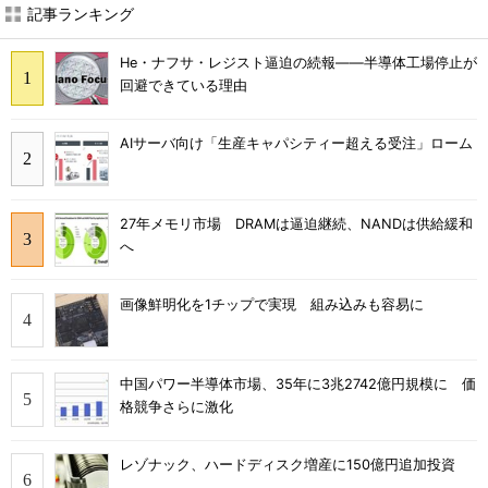
記事ランキング
He・ナフサ・レジスト逼迫の続報――半導体工場停止が
回避できている理由
AIサーバ向け「生産キャパシティー超える受注」ローム
27年メモリ市場 DRAMは逼迫継続、NANDは供給緩和
へ
画像鮮明化を1チップで実現 組み込みも容易に
中国パワー半導体市場、35年に3兆2742億円規模に 価
格競争さらに激化
レゾナック、ハードディスク増産に150億円追加投資