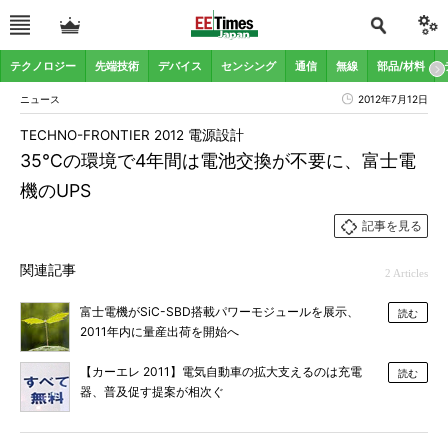
テクノロジー
先端技術
デバイス
センシング
通信
無線
部品/材料
ニュース
2012年7月12日
TECHNO-FRONTIER 2012 電源設計
35℃の環境で4年間は電池交換が不要に、富士電
機のUPS
記事を見る
関連記事
2 Articles
富士電機がSiC-SBD搭載パワーモジュールを展示、
読む
2011年内に量産出荷を開始へ
【カーエレ 2011】電気自動車の拡大支えるのは充電
読む
器、普及促す提案が相次ぐ