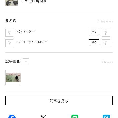
ンコーダICを発表
まとめ
5 Keywords
エンコーダー
電
見る
アバゴ・テクノロジー
エ
見る
記事画像
＋
1 Images
1
記事を見る