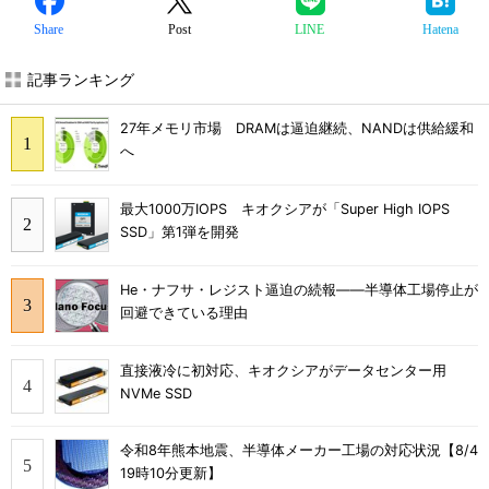
Share
Post
LINE
Hatena
記事ランキング
27年メモリ市場 DRAMは逼迫継続、NANDは供給緩和
へ
最大1000万IOPS キオクシアが「Super High IOPS
SSD」第1弾を開発
He・ナフサ・レジスト逼迫の続報――半導体工場停止が
回避できている理由
直接液冷に初対応、キオクシアがデータセンター用
NVMe SSD
令和8年熊本地震、半導体メーカー工場の対応状況【8/4
19時10分更新】