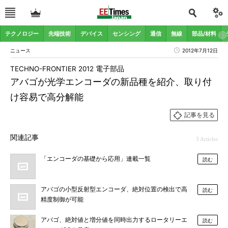
テクノロジー
先端技術
デバイス
センシング
通信
無線
部品/材料
ニュース
2012年7月12日
TECHNO-FRONTIER 2012 電子部品
アバゴが光学エンコーダの新品種を紹介、取り付
け容易で高分解能
記事を見る
関連記事
3 Articles
「エンコーダの基礎から応用」連載一覧
読む
アバゴの小型反射型エンコーダ、絶対位置の検出で高
読む
精度制御が可能
アバゴ、絶対値と増分値を同時出力するロータリーエ
読む