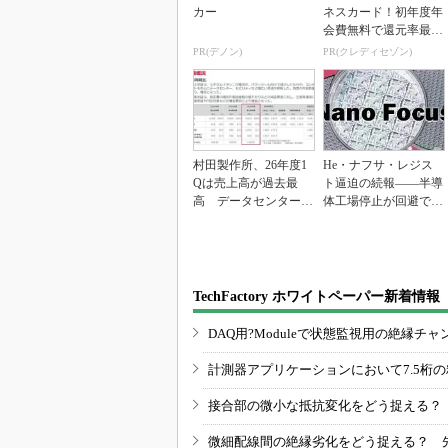
カー
ネスカード！初年度年
会費無料で還元率最大
1.125%
PR(デノン)
PR(クレディセゾン)
村田製作所、26年度1
He・ナフサ・レジス
Qは売上高が過去最
ト逼迫の続報――半導
高 データセンター関
体工場停止が回避でき
連は81％増
ている理由
TechFactory ホワイトペーパー新着情報
DAQ用?Moduleで状態監視用の絶縁
計測器アプリケーションにおいて7.5桁
接合部の微小な抵抗変化をどう捉える？
微細配線間の絶縁劣化をどう捉える？ 