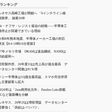
ランキング
ルネサス高崎工場が閉鎖へ 「6インチライン維
持限界」 操業50年
He・ナフサ・レジスト逼迫の続報――半導体工
場停止が回避できている理由
令和8年熊本地震、半導体メーカー工場の対応
状況【8/4 19時10分更新】
27年メモリ市場 DRAMは逼迫継続、NANDは
供給緩和へ
村田製作所、26年度1Qは売上高が過去最高 デ
ータセンター関連は81％増
ソニー半導体は1Q過去最高益、スマホ市況停滞
も主要顧客ら拡大
2026年は「2nm商用化元年」 Panther Lake搭載
PCなど最新機を分解
ルネサス、26年2Qは増収増益 データセンター
需要強く「供給はパツパツ」