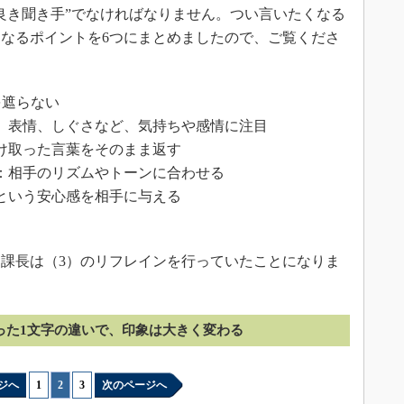
良き聞き手”でなければなりません。つい言いたくなる
なるポイントを6つにまとめましたので、ご覧くださ
を遮らない
、表情、しぐさなど、気持ちや感情に注目
け取った言葉をそのまま返す
：相手のリズムやトーンに合わせる
という安心感を相手に与える
課長は（3）のリフレインを行っていたことになりま
った1文字の違いで、印象は大きく変わる
ジへ
1
|
2
|
3
次のページへ