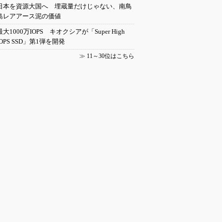
日本を資源大国へ 埋蔵量だけじゃない、南鳥
島レアアース泥の価値
最大1000万IOPS キオクシアが「Super High
IOPS SSD」第1弾を開発
≫
11～30位はこちら