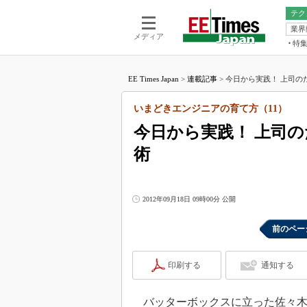
テク
業界
電池／エネル
ア
メディア
特
メ
福田昭の
LS
EE Times Japan
>
連載記事
>
今日から実践！ 上司のた
福田昭の
マ
湯之上隆
いまどきエンジニアの育て方（11）
FP
大山聡の
今日から実践！ 上司の
大原雄介
術
ック
リタイア
学漂流記
2012年09月18日 09時00分 公開
世界を「
踊るバズワ
前のペー
Buzzwo
この10
印刷する
通知する
で起こる
製品分解
バッターボックスに立った佐々木