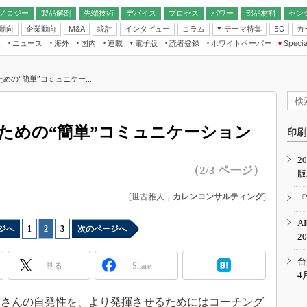
ノロジー
製品解剖
先端技術
デバイス
プロセス
パワー
部品材料
セン
動向
企業動向
統計
インタビュー
コラム
テーマ特集
カ
M&A
5G
ギー
ナログ
無線
集
ニュース
海外
国内
連載
電子版
読者登録
ホワイトペーパー
Specia
フィジカルAI
IoT・エッジコ
モリ
EXPO
Microchip情報
ストレージ通信
EE Times Japan×EDN Japan統合電
エッジAI
子版
I
SEMICON Japan
めの“簡単”コミュニケー...
デバイス通信
パワーエレクトロニクス
電子ブックレット
イコン
CEATEC
のナノフォーカス
半導体後工程
GA
EdgeTech＋
業界スコープ
ための“簡単”コミュニケーション
読者調査（EE Times Research）
印刷
TECHNO-FRONT
のエレ・組み込みプレイバ
カーボンニュートラル
2
人とくるま展
（2/3 ページ）
版
IoT
直前エンジニアの社会人大
電源設計（EDN Japan）
[世古雅人，
カレンコンサルティング
]
「
数字」で回してみよう
エレクトロニクス入門（EDN
A
Japan）
ード ～Behind the
ジへ
1
|
2
|
3
次のページへ
2
rd
年で起こったこと、次の10年
台
見る
Share
こと
4
で探るアジアの新トレンド
さんの自発性を、より発揮させるためにはコーチング