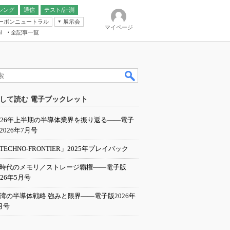
シング
通信
テスト/計測
ーボンニュートラル
展示会
マイページ
全記事一覧
l
ンピューティング
して読む 電子ブックレット
IER
026年上半期の半導体業界を振り返る――電子
2026年7月号
TECHNO-FRONTIER」2025年プレイバック
I時代のメモリ／ストレージ覇権――電子版
026年5月号
湾の半導体戦略 強みと限界――電子版2026年
月号