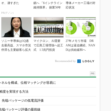
オ、凄すぎた
鎖へ 「6インチライン
導体メーカー工場の対
維持限界」 操業50年
応状況
PR(デノン)
ソニー半導体は1Q過
マイクロン、AI需要
27年メモリ市場 DR
去最高益、スマホ市況
で広島工場増強へ起工
AMは逼迫継続、NAN
停滞も主要顧客ら拡大
式 1.5兆円投資
Dは供給緩和へ
Recommended by
PR
チャンネルを構成、位相マッチングが容易に
の精度を実現する方法
 先端パッケージの低電流評価
先端パッケージ評価の最前線