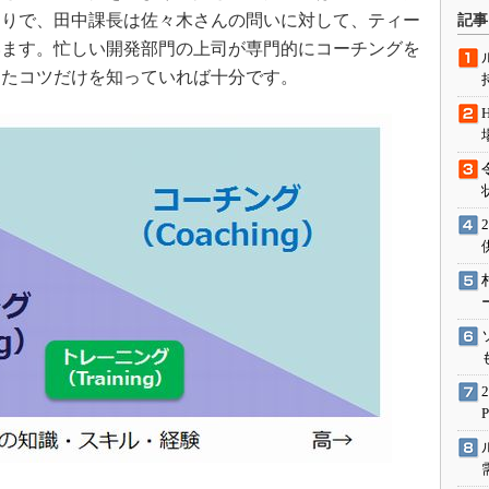
術を知る
とりで、田中課長は佐々木さんの問いに対して、ティー
記事
エンジニア”が仕掛けた社内
います。忙しい開発部門の上司が専門的にコーチングを
念の180日
したコツだけを知っていれば十分です。
ションは日本を救うのか
IoT通信
ナリスト「未来展望」
愛されないエンジニア」の
行動論