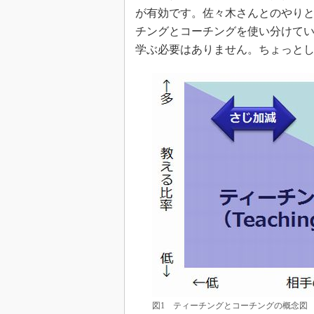
光伝送技
が有効です。佐々木さんとのやり
“異端児
チングとコーチングを使い分けて
改革、執
学ぶ必要はありません。ちょっと
イノベー
JASA発
IHSア
「英語に
ための新
図1 ティーチングとコーチングの概念図