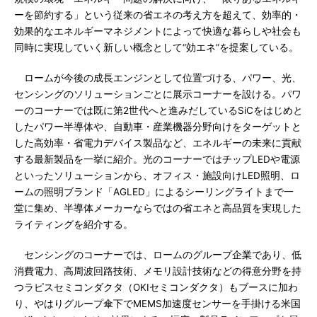
ーを節約する」という従来の省エネの考え方を超えて、効率的・
効果的なエネルギーマネジメントによって快適な暮らしや社会も
同時に実現していく新しい概念として“効エネ”を提案している。
ロームが今後の成長エンジンとして位置づける、パワー、光、
センシングのソリューションごとに展示コーナーを設ける。パワ
ーのコーナーでは既に第2世代へと進みだしているSiCをはじめと
したパワー半導体や、自動車・産業機器分野向けをターゲットと
した高効率・省電力デバイス製品など、エネルギーの未来に貢献
する最新製品を一挙に紹介。光のコーナーではチップLEDや電源
といったソリューションから、オフィス・施設向けLED照明、ロ
ームの照明ブランド「AGLED」によるシーリングライトまで一
堂に集め、半導体メーカーならではの省エネと高品質を実現した
ライティングを紹介する。
センシングのコーナーでは、ロームのグループ企業であり、低
消費電力、高周波回路技術、メモリ設計技術などの得意分野を持
つラピスセミコンダクタ（OKIセミコンダクタ）もブースに加わ
り、やはりグループ傘下でMEMS加速度センサーを手掛ける米国