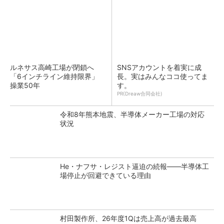
ルネサス高崎工場が閉鎖へ
SNSアカウントを着実に成
「6インチライン維持限界」
長。実はみんなココ使ってま
操業50年
す。
PR(Dreaw合同会社)
令和8年熊本地震、半導体メーカー工場の対応
状況
He・ナフサ・レジスト逼迫の続報――半導体工
場停止が回避できている理由
村田製作所、26年度1Qは売上高が過去最高