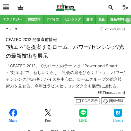
テクノロジー
先端技術
デバイス
センシング
通信
無線
部品/材料
ニュース
2012年9月18日
CEATEC 2012 開催直前情報
“効エネ”を提案するローム、パワー/センシング/光
の最新技術を展示
「CEATEC 2012」でのロームのテーマは『Power and Smart
～“効エネ”で、新しいくらし・社会の扉をひらく！～』。パワー/
センシング/光の各デバイスを中心に、ロームグループの総合技
術力を見せる。今年はラピスセミコンダクタも展示に加わる。
[EE Times Japan]
PC用表示
関連情報
Share
Post
LINE
Hatena