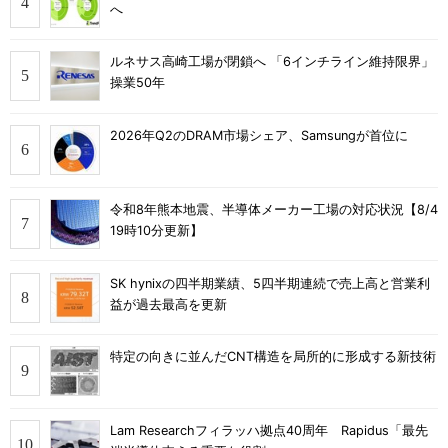
へ
ルネサス高崎工場が閉鎖へ 「6インチライン維持限界」
操業50年
2026年Q2のDRAM市場シェア、Samsungが首位に
令和8年熊本地震、半導体メーカー工場の対応状況【8/4
19時10分更新】
SK hynixの四半期業績、5四半期連続で売上高と営業利
益が過去最高を更新
特定の向きに並んだCNT構造を局所的に形成する新技術
Lam Researchフィラッハ拠点40周年 Rapidus「最先