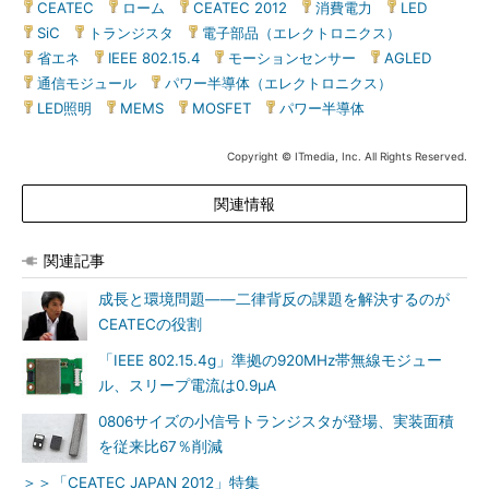
CEATEC
|
ローム
|
CEATEC 2012
|
消費電力
|
LED
|
SiC
|
トランジスタ
|
電子部品（エレクトロニクス）
|
省エネ
|
IEEE 802.15.4
|
モーションセンサー
|
AGLED
|
通信モジュール
|
パワー半導体（エレクトロニクス）
|
LED照明
|
MEMS
|
MOSFET
|
パワー半導体
Copyright © ITmedia, Inc. All Rights Reserved.
関連情報
関連記事
成長と環境問題――二律背反の課題を解決するのが
CEATECの役割
「IEEE 802.15.4g」準拠の920MHz帯無線モジュー
ル、スリープ電流は0.9μA
0806サイズの小信号トランジスタが登場、実装面積
を従来比67％削減
＞＞「CEATEC JAPAN 2012」特集