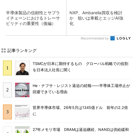
半導体製品の信頼性とサプラ
NXP、Ambarella買収を検討
イチェーンにおけるトレーサ
か 狙いは車載とエッジAI強
ビリティの重要性（後編）
化
Recommended by
記事ランキング
TSMCが日本に期待するもの グローバル戦略での役割
を日本法人社長に聞く
He・ナフサ・レジスト逼迫の続報――半導体工場停止が
回避できている理由
世界半導体市場、26年5月は1345億ドル 前年の2.2倍
に
27年メモリ市場 DRAMは逼迫継続、NANDは供給緩和