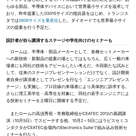
らゆる部品、半導体デバイスにおいて世界最小サイズを追求して
おり、昨年提案した03015サイズの抵抗器をはじめ、トランジス
タでは
0806サイズを量産化
した。ダイオードでも世界最小サイ
ズの提案を行う予定だ。
設計者が自ら講演するステージや学生向けのセミナーも
ロームは、半導体・部品メーカーとして、各種セットメーカー
への新技術・新製品の提案の場としてはもちろん、広く一般の来
場者にも同社の技術をアピールしたい考えだ。今回新たな試みと
して、従来のステージプレゼンテーションだけでなく、設計開発
者自身が講演者としてプレゼンを行なう「エンジニアプレゼンス
テージ」も実施し、プロ目線の来場者により具体的に訴求する。
さらに理工系学生・高専生を対象に、同社の若手エンジニアによ
る技術セミナーを土曜日に開催する予定だ。
またロームの高須秀視・常務取締役がCEATEC 2012の基調講
演（10月5日）でスピーチする他、10月2～5日にはラピスセミコ
ンダクタがCEATEC会場内のElectronics Suiteで組み込み技術セ
ミナーを行なう。