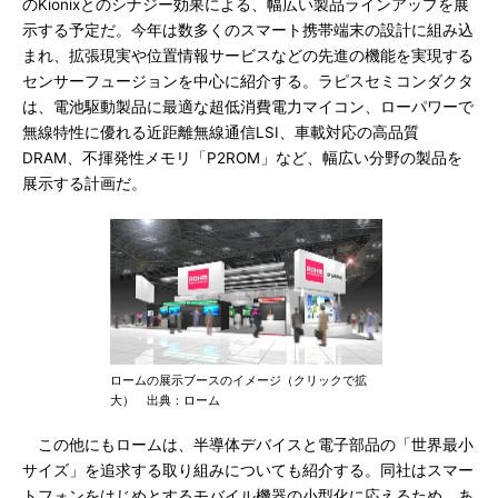
のKionixとのシナジー効果による、幅広い製品ラインアップを展
示する予定だ。今年は数多くのスマート携帯端末の設計に組み込
まれ、拡張現実や位置情報サービスなどの先進の機能を実現する
センサーフュージョンを中心に紹介する。ラピスセミコンダクタ
は、電池駆動製品に最適な超低消費電力マイコン、ローパワーで
無線特性に優れる近距離無線通信LSI、車載対応の高品質
DRAM、不揮発性メモリ「P2ROM」など、幅広い分野の製品を
展示する計画だ。
ロームの展示ブースのイメージ（クリックで拡
大） 出典：ローム
この他にもロームは、半導体デバイスと電子部品の「世界最小
サイズ」を追求する取り組みについても紹介する。同社はスマー
トフォンをはじめとするモバイル機器の小型化に応えるため、あ