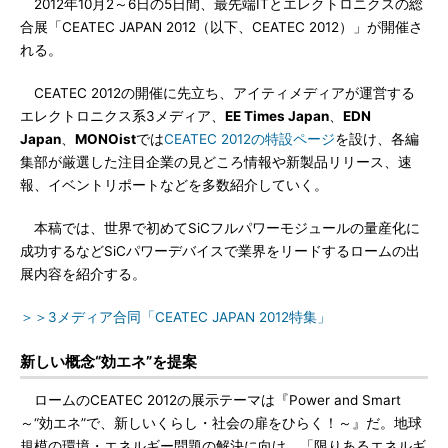
2012年10月2～6日の5日間、最先端ITとエレクトロニクスの総
合展「CEATEC JAPAN 2012（以下、CEATEC 2012）」が開催さ
れる。
CEATEC 2012の開催に先立ち、アイティメディアが運営する
エレクトロニクス系3メディア、
EE Times Japan
、
EDN
Japan
、
MONOist
では
CEATEC 2012の特設ページ
を設け、各編
集部が厳選した注目企業の見どころ情報や新製品リリース、速
報、イベントリポートなどを多数紹介していく。
本稿では、世界で初めてSiCフルパワーモジュールの量産化に
成功するなどSiCパワーデバイスで業界をリードするロームの出
展内容を紹介する。
＞＞3メディア合同「CEATEC JAPAN 2012特集」
新しい概念“効エネ”を提案
ロームのCEATEC 2012の展示テーマは『Power and Smart
～“効エネ”で、新しいくらし・社会の扉をひらく！～』だ。地球
規模の環境・エネルギー問題の解決に向け、「限りあるエネルギ