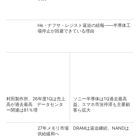
He・ナフサ・レジスト逼迫の続報――半導体工
場停止が回避できている理由
村田製作所、26年度1Qは売上
ソニー半導体は1Q過去最高
高が過去最高 データセンタ
益、スマホ市況停滞も主要顧
ー関連は81％増
客ら拡大
27年メモリ市場 DRAMは逼迫継続、NANDは
供給緩和へ