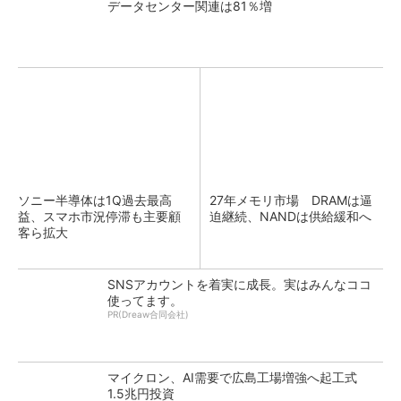
データセンター関連は81％増
ソニー半導体は1Q過去最高
27年メモリ市場 DRAMは逼
益、スマホ市況停滞も主要顧
迫継続、NANDは供給緩和へ
客ら拡大
SNSアカウントを着実に成長。実はみんなココ
使ってます。
PR(Dreaw合同会社)
マイクロン、AI需要で広島工場増強へ起工式
1.5兆円投資