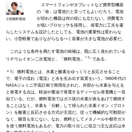
スマートフォンやタブレットなど携帯型機器
の「命」は電池だと言ってもよいだろう。電池
が切れた機器は何の役にも立たない。消費電力
小型燃料電池
が低いプロセッサを採用し、省電力に工夫を凝
らしたシステムを設計したとしても、電池の重要性は変わらな
い。小型軽量でありながらなるべく容量が大きな電池が必要だ。
このような条件を満たす電池の候補は、既に広く使われている
＊1）
リチウムイオン二次電池と、「燃料電池」
である。
＊1） 燃料電池とは、水素と酸素をゆっくりと反応させること
で、電子の流れ（電流）と水を生み出す装置をいう。1960年代の
NASAジェミニ宇宙計画で商用化された。外部から水素を与える
と発電する点は、軽油や重油で発電するディーゼル発電機と一見
似ている。だが、燃料電池ではガス状の水素が炎をあげて燃焼す
ることはなく、水素を「分解」して得られた水素イオン（プロト
ン）を酸素と反応させる方式が主流だ。従って機械的な可動部が
なく、騒音も生じない。なお、燃料としてメタノールや都市ガス
を使う燃料電池もあるが、電力の取り出しに役立つ主な反応は水