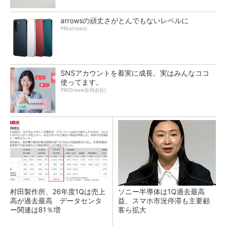
arrowsの頑丈さがとんでもないレベルに
PR(arrows)
SNSアカウントを着実に成長。実はみんなココ
使ってます。
PR(Dreaw合同会社)
村田製作所、26年度1Qは売上
ソニー半導体は1Q過去最高
高が過去最高 データセンタ
益、スマホ市況停滞も主要顧
ー関連は81％増
客ら拡大