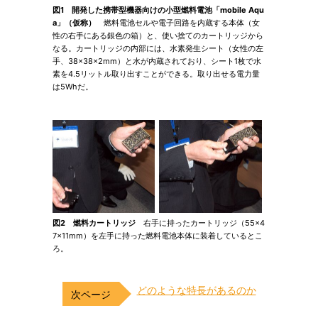
図1 開発した携帯型機器向けの小型燃料電池「mobile Aqu
a」（仮称）
燃料電池セルや電子回路を内蔵する本体（女
性の右手にある銀色の箱）と、使い捨てのカートリッジから
なる。カートリッジの内部には、水素発生シート（女性の左
手、38×38×2mm）と水が内蔵されており、シート1枚で水
素を4.5リットル取り出すことができる。取り出せる電力量
は5Whだ。
図2 燃料カートリッジ
右手に持ったカートリッジ（55×4
7×11mm）を左手に持った燃料電池本体に装着しているとこ
ろ。
どのような特長があるのか