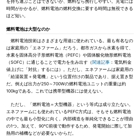
を持ち運ぶことはできないが、燃料なら携行しやすい。充電には
時間がかかるが、燃料電池の燃料交換に要する時間は無視できる
ほど短い。
燃料電池は大型なのか
燃料電池技術はさまざまな用途に使われている。最も有名なの
は家庭用の「エネファーム」だろう。都市ガスから水素を得て、
水素を固体高分子形燃料電池（PEFC）や固体酸化物形燃料電池
（SOFC）に通じることで電力を生み出す（
関連記事
：電気料金
値上げに「対抗」するには）。ただし、エネファームは家庭用の
「給湯装置＋発電機」という位置付けの製品であり、据え置き型
だ。例えば出力が250～700Wの燃料電池ユニットの重量は約
100kgである。これでは携帯型機器には使えない。
ただし、「燃料電池＝大型機器」という等式は成り立たない。
エネファームにも使われているPEFC方式は、そもそも燃料電池
の中でも最も小型化に向く。内部構造を単純化できることが理由
の1つ。加えて、90℃前後で動作するため、発電開始に際して加
熱用の補機などが必要ないからだ。