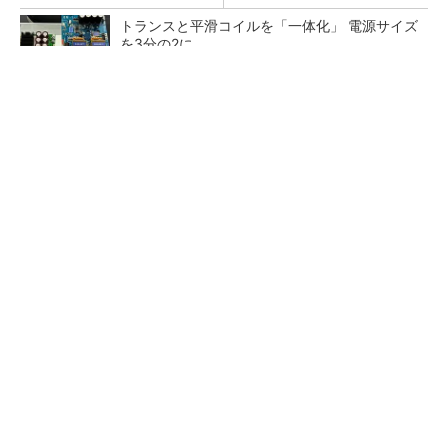
トランスと平滑コイルを「一体化」 電源サイズ
を3分の2に
20代が成長できる企業1位。その育て方
PR(シンプレクス・ホールディングス)
マイクロン、AI需要で広島工場増強へ起工式
1.5兆円投資