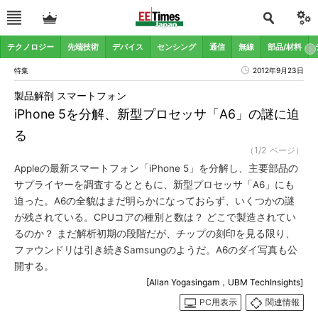
テクノロジー
先端技術
デバイス
センシング
通信
無線
部品/材料
特集
2012年9月23日
製品解剖 スマートフォン
iPhone 5を分解、新型プロセッサ「A6」の謎に迫
る
（1/2 ページ）
Appleの最新スマートフォン「iPhone 5」を分解し、主要部品の
サプライヤーを調査するとともに、新型プロセッサ「A6」にも
迫った。A6の全貌はまだ明らかになっておらず、いくつかの謎
が残されている。CPUコアの種別と数は？ どこで製造されてい
るのか？ まだ解析初期の段階だが、チップの刻印を見る限り、
ファウンドリは引き続きSamsungのようだ。A6のダイ写真も公
開する。
[Allan Yogasingam，UBM TechInsights]
PC用表示
関連情報