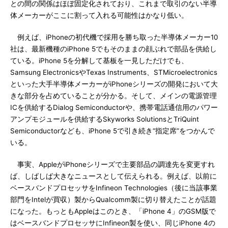
との間の関係はほぼ固定化されており、これまで取引のない半導
体メーカーがここに割って入れる可能性はかなり低い。
例えば、iPhoneの初代機で採用を勝ち取った半導体メーカー10
社は、最新機種のiPhone 5でもそのままの顔ぶれで部品を供給し
ている。iPhone 5を分解して基板を一見しただけでも、
Samsung ElectronicsやTexas Instruments、STMicroelectronics
といった大手半導体メーカーがiPhoneシリーズの開発において大
きな部分を占めていることが分かる。そして、メインの電源管理
ICを供給するDialog Semiconductorや、携帯電話通信用のパワー
アンプモジュールを供給するSkyworks SolutionsとTriQuint
Semiconductorなども、iPhone 5で引き続き“指定席”をつかんで
いる。
事実、AppleがiPhoneシリーズで主要部品の調達先を変更すれ
ば、しばしば大きなニュースとして伝えられる。例えば、以前に
ベースバンドプロセッサをInfineon Technologies（後に当該事業
部門をIntelが買収）製からQualcomm製に切り替えたことが話題
になった。もっともAppleはこのとき、「iPhone 4」のGSM版で
はベースバンドプロセッサにInfineon製を使い、同じiPhone 4の