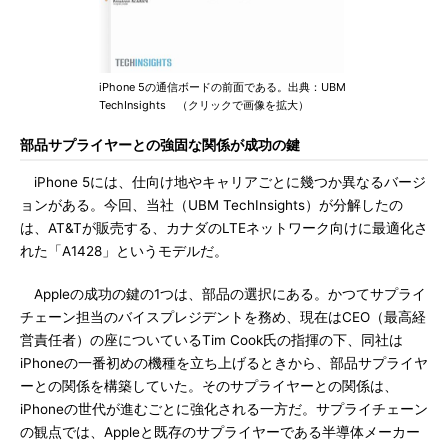
iPhone 5の通信ボードの前面である。出典：UBM
TechInsights （クリックで画像を拡大）
部品サプライヤーとの強固な関係が成功の鍵
iPhone 5には、仕向け地やキャリアごとに幾つか異なるバージ
ョンがある。今回、当社（UBM TechInsights）が分解したの
は、AT&Tが販売する、カナダのLTEネットワーク向けに最適化さ
れた「A1428」というモデルだ。
Appleの成功の鍵の1つは、部品の選択にある。かつてサプライ
チェーン担当のバイスプレジデントを務め、現在はCEO（最高経
営責任者）の座についているTim Cook氏の指揮の下、同社は
iPhoneの一番初めの機種を立ち上げるときから、部品サプライヤ
ーとの関係を構築していた。そのサプライヤーとの関係は、
iPhoneの世代が進むごとに強化される一方だ。サプライチェーン
の観点では、Appleと既存のサプライヤーである半導体メーカー