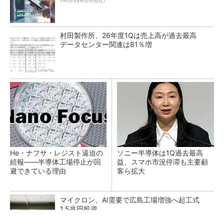
PR(Dreaw合同会社)
村田製作所、26年度1Qは売上高が過去最高
データセンター関連は81％増
He・ナフサ・レジスト逼迫の
ソニー半導体は1Q過去最高
続報――半導体工場停止が回
益、スマホ市況停滞も主要顧
避できている理由
客ら拡大
マイクロン、AI需要で広島工場増強へ起工式
1.5兆円投資