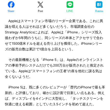
Share
Post
LINE
Hatena
Appleはスマートフォン市場のリーダー企業である。これに異
議を唱える人はそれほど多くないだろう。市場調査会社の
Strategy Analyticsによれば、Appleは「iPhone」シリーズ投入
後わずか5年間のうちに、同シリーズの本体とアクセサリで合わ
せて1500億米ドルを超える売り上げを獲得した。iPhoneシリー
ズの販売台数は累計で1億台を上回るという。
その最新機種となる「iPhone 5」は、Appleのオンラインスト
アの事前予約システムだけでも200万台が販売されたと推定され
ている。Appleは“スマートフォンの王者”の座を他社に譲る気は
全くないようだ。
iPhone 5は、既に多くのレビュアーが「歴代のiPhoneで最も革
新的」と評価しており、確かに設計面で目新しい点もある。例え
ば、ディスプレイを4インチに大型化し、「タッチスクリーンを
快適に使える範囲」としていた3.5インチを初めて超えた。