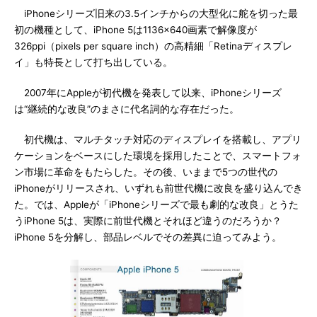
iPhoneシリーズ旧来の3.5インチからの大型化に舵を切った最
初の機種として、iPhone 5は1136×640画素で解像度が
326ppi（pixels per square inch）の高精細「Retinaディスプレ
イ」も特長として打ち出している。
2007年にAppleが初代機を発表して以来、iPhoneシリーズ
は“継続的な改良”のまさに代名詞的な存在だった。
初代機は、マルチタッチ対応のディスプレイを搭載し、アプリ
ケーションをベースにした環境を採用したことで、スマートフォ
ン市場に革命をもたらした。その後、いままで5つの世代の
iPhoneがリリースされ、いずれも前世代機に改良を盛り込んでき
た。では、Appleが「iPhoneシリーズで最も劇的な改良」とうた
うiPhone 5は、実際に前世代機とそれほど違うのだろうか？
iPhone 5を分解し、部品レベルでその差異に迫ってみよう。