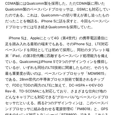
CDMA版にはQualcomm製を採用した。ただCDMA版に用いた
Qualcomm製のベースバンドプロセッサは、GSMにも対応してい
たのである。これは、Qualcommへの切り替えが差し迫ったもの
だったことを物語る。iPhone 5に話を戻すと、今回もベースバン
ドプロセッサには引き続きQualcommを採用していた。
iPhone 5は、Appleにとって4G（第4世代）の携帯電話通信に
足を踏み入れる最初の端末でもある。そのiPhone 5は、LTE対応
ベースバンドを同社としては初めて採用し、同社のタブレット端
末「iPad」の第3世代機に匹敵するベースバンド処理能力を備え
ている。QualcommはiPhone 5で3つのデザインウィンを獲得し
ているが、いずれも同社のLTE技術に関連したものだ。そのうち
最も重要度が高いのは、ベースバンドプロセッサ「MDM9615」
である。28nm世代の半導体プロセス技術で製造されるチップ
で、FDDとTDDの両方のLTEに加えて、DC-HSPA＋やEV-DO
Rev-B、TD-SCDMAにも対応しており、さまざまな仕向け地の
どんなキャリアにも対応できる“グローバル”なベースバンドプロ
セッサだといえる。残る2つのデザインウィンは、このベースバ
ンドプロセッサに組み合わせる電源管理IC「PM8018」と、GPS
付きの4バンド対応トランシーバ「RTR8600」である。これら3